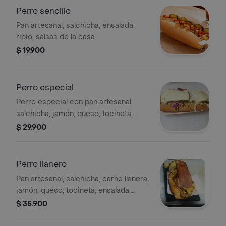
Perro sencillo
Pan artesanal, salchicha, ensalada,
ripio, salsas de la casa
$ 19.900
Perro especial
Perro especial con pan artesanal,
salchicha, jamón, queso, tocineta,
ensalada, ripio y salsas de la casa.
$ 29.900
Perro llanero
Pan artesanal, salchicha, carne llanera,
jamón, queso, tocineta, ensalada,
ripio, salsas de la casa
$ 35.900