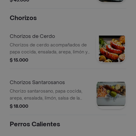
$ 45.000
de la casa
Chorizos
Chorizos de Cerdo
Chorizos de cerdo acompañados de
papa cocida, ensalada, arepa, limón y
salsa de la casa.
$ 15.000
Chorizos Santarosanos
Chorizo santarosano, papa cocida,
arepa, ensalada, limón, salsa de la
casa
$ 18.000
Perros Calientes