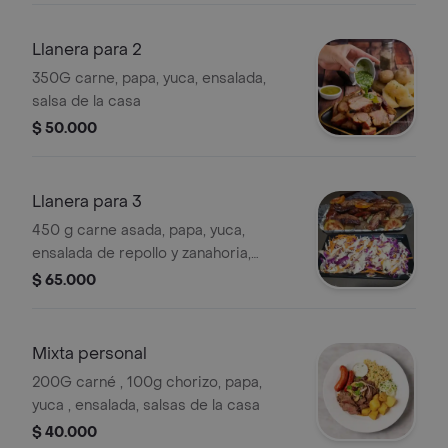
Llanera para 2
350G carne, papa, yuca, ensalada,
salsa de la casa
$ 50.000
Llanera para 3
450 g carne asada, papa, yuca,
ensalada de repollo y zanahoria,
salsas de la casa.
$ 65.000
Mixta personal
200G carné , 100g chorizo, papa,
yuca , ensalada, salsas de la casa
$ 40.000