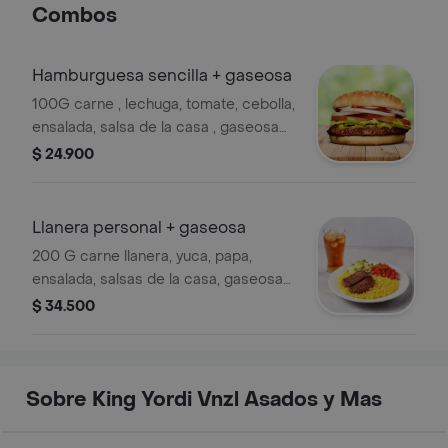
Combos
Hamburguesa sencilla + gaseosa
100G carne , lechuga, tomate, cebolla,
ensalada, salsa de la casa , gaseosa
250 ml sabor disponible.
$ 24.900
Llanera personal + gaseosa
200 G carne llanera, yuca, papa,
ensalada, salsas de la casa, gaseosa
250 ml sabor disponible
$ 34.500
Sobre King Yordi Vnzl Asados y Mas