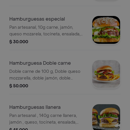
Hamburguesas especial
Pan artesanal, 10g carne, jamón,
queso mozarela, tocineta, ensalada,
tomate, cebolla, ripio, salsas de la
$ 30.000
casa
Hamburguesa Doble carne
Doble carne de 100 g, Doble queso
mozzarella, doble jamón, doble
tocineta, ensalada de repollo y
$ 50.000
zanahoria, cebolla lechuga, tomate ,
ripio, salsa de la casa
Hamburguesas llanera
Pan artesanal , 140g carne llanera,
jamón , queso, tocineta, ensalada,
cebolla, tomate, lechuga, ripio, salsa