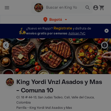
Bogotá
Regístrate
¿Nuevo en Rappi?
y disfruta de
envíos gratis por semanas
Aplican TyC
King Yordi Vnzl Asados y Mas
- Comuna 10
Cl. 18 # 44-13, San Judas Tadeo, Cali, Valle del Cauca,
Colombia
Parrilla - King Yordi Vnzl Asados y Mas