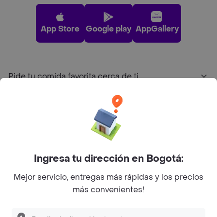
App Store
Google play
AppGallery
Pide tu comida favorita cerca de ti
Categorías
Únete a Rappi
Ingresa tu dirección en Bogotá:
Sobre Rappi
Mejor servicio, entregas más rápidas y los precios
más convenientes!
Facebook
Twitter
Instagram
©
2026
Rappi Inc. All rights reserved.