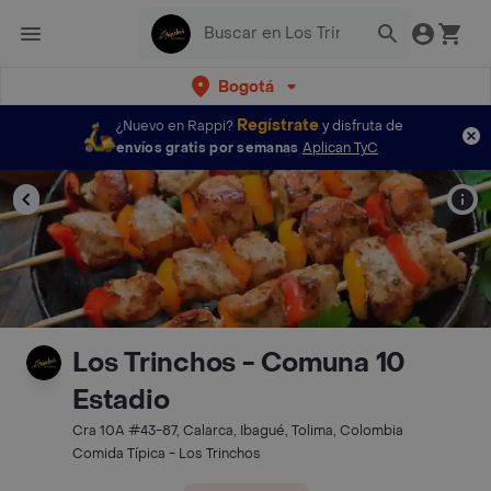
Bogotá
Regístrate
¿Nuevo en Rappi?
y disfruta de
envíos gratis por semanas
Aplican TyC
Los Trinchos - Comuna 10
Estadio
Cra 10A #43-87, Calarca, Ibagué, Tolima, Colombia
Comida Típica - Los Trinchos