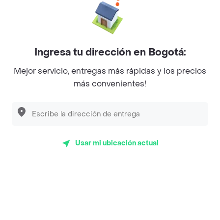
La Cesta
Mercari - Postres
Ingresa tu dirección en Bogotá:
Myriam Camhi Co
Mejor servicio, entregas más rápidas y los precios
Magnifique
más convenientes!
Empanaditas de Pipian - Empanadas
Desayunadero de la 42
Luisa Postres
Usar mi ubicación actual
Sopitas y Frijoladas
Subway
Top Marcas y Cadenas de Restaurantes