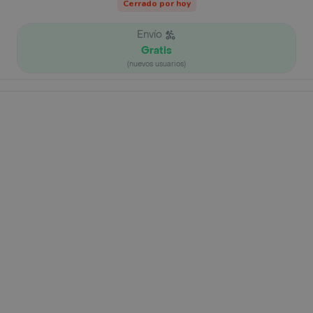
Cerrado por hoy
Envío
Gratis
(nuevos usuarios)