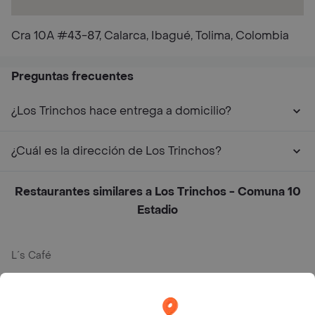
Cra 10A #43-87, Calarca, Ibagué, Tolima, Colombia
Preguntas frecuentes
¿Los Trinchos hace entrega a domicilio?
¿Cuál es la dirección de Los Trinchos?
Restaurantes similares a Los Trinchos - Comuna 10
Estadio
L´s Café
Philippe
Baskin Robbins