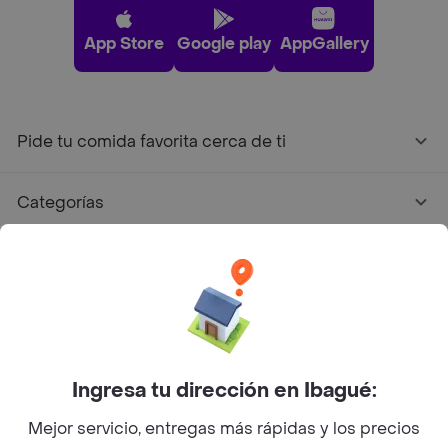
App Store
Google play
AppGallery
Pide tu comida favorita cerca de ti
Categorías
Únete a Rappi
Sobre Rappi
Facebook
Twitter
Instagram
Ingresa tu dirección en Ibagué:
Mejor servicio, entregas más rápidas y los precios
©
2026
Rappi Inc. All rights reserved.