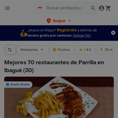
Ibagué
Regístrate
¿Nuevo en Rappi?
y disfruta de
envíos gratis por semanas
Aplican TyC
Relevancia
Promos
+ 4.5
35 mins
Mejores 70 restaurantes de Parrilla en
Ibagué
(30)
Envío Gratis