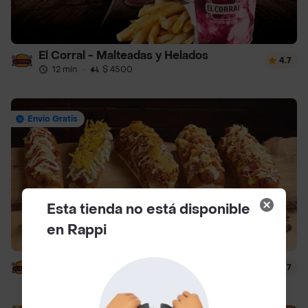
El Corral - Malteadas y Helados
4.7
12 min
·
$ 4500
Envío Gratis
Esta tienda no está disponible
en Rappi
El Corral - Vaqueros
4.7
14 min
·
$ 4500