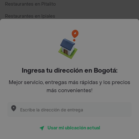
Restaurantes en Pitalito
Restaurantes en Ipiales
Restaurantes en San Andres
Restaurantes cerca de mi para pedir Comida a Domicilio -
Top Marcas y Cadenas de Restaurantes
Ingresa tu dirección en Bogotá:
Encuéntranos en estos países
Mejor servicio, entregas más rápidas y los precios
más convenientes!
App Store
Google play
AppGallery
Usar mi ubicación actual