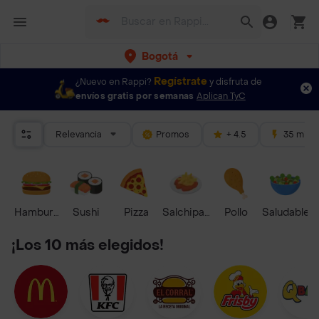
Bogotá
Regístrate
¿Nuevo en Rappi?
y disfruta de
envíos gratis por semanas
Aplican TyC
Relevancia
Promos
+ 4.5
35 mins
Hamburguesa
Sushi
Pizza
Salchipapas
Pollo
Saludable
¡Los 10 más elegidos!