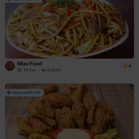
Mao Food
4
29 min
·
$ 6500
Hasta 40% Off