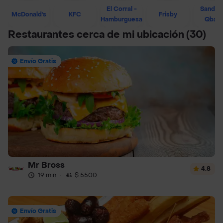
El Corral -
Sandwi
McDonald's
KFC
Frisby
Hamburguesa
Qban
Restaurantes cerca de mi ubicación
(30)
Envío Gratis
Mr Bross
4.8
19 min
·
$ 5500
Envío Gratis