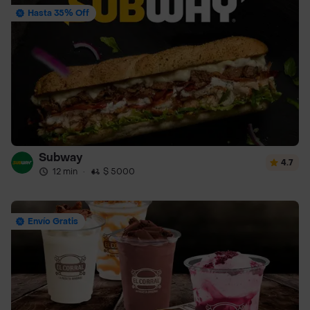
Hasta 35% Off
Subway
4.7
12 min
·
$ 5000
Envío Gratis