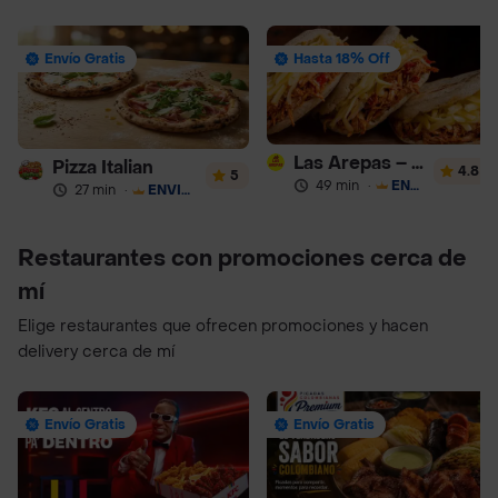
Envío Gratis
Hasta 18% Off
Las Arepas – Arepas Rellenas
Pizza Italian
4.8
5
49 min
·
ENVÍO GRATIS
27 min
·
ENVÍO GRATIS
Restaurantes con promociones cerca de
mí
Elige restaurantes que ofrecen promociones y hacen
delivery cerca de mí
Envío Gratis
Envío Gratis