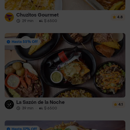
Chuzitos Gourmet
4.8
29 min
·
$ 6500
Hasta 55% Off
La Sazón de la Noche
4.1
39 min
·
$ 6500
Hasta 37% Off