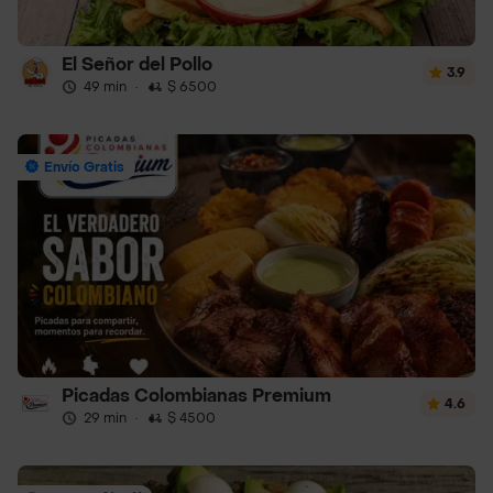
El Señor del Pollo
3.9
49 min
·
$ 6500
Envío Gratis
Picadas Colombianas Premium
4.6
29 min
·
$ 4500