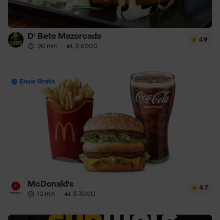
D' Beto Mazorcada
4.9
20 min
·
$ 6000
Envío Gratis
McDonald's
4.7
12 min
·
$ 3000