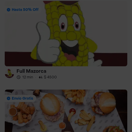
Hasta 50% Off
Full Mazorca
12 min
·
$ 4500
Envío Gratis