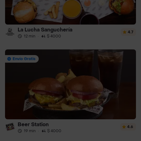
La Lucha Sanguchería
4.7
12 min
·
$ 4000
Envío Gratis
Beer Station
4.6
19 min
·
$ 4000