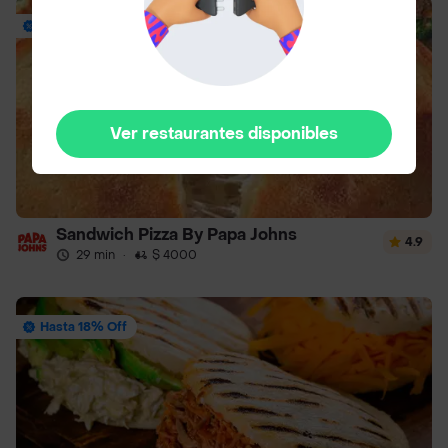
Envío Gratis
Ver restaurantes disponibles
Sandwich Pizza By Papa Johns
4.9
29 min
·
$ 4000
Hasta 18% Off