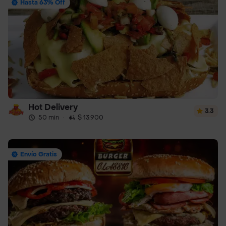
Hasta 63% Off
Hot Delivery
3.3
50 min
·
$ 13.900
Envío Gratis