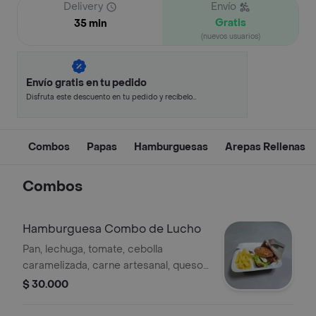
Delivery
Envío
Gratis
35 min
(nuevos usuarios)
Envío gratis en tu pedido
Disfruta este descuento en tu pedido y recíbelo
en minutos.
Combos
Papas
Hamburguesas
Arepas Rellenas
Combos
Hamburguesa Combo de Lucho
Pan, lechuga, tomate, cebolla
caramelizada, carne artesanal, queso
mozzarella, tocineta, salsa de la casa,
$ 30.000
papas a la francesa y gaseosa 400 ml.