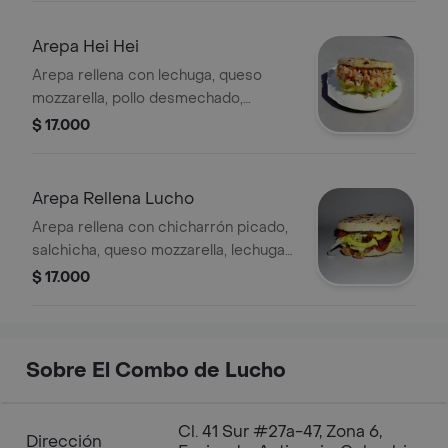
Arepa Hei Hei
Arepa rellena con lechuga, queso
mozzarella, pollo desmechado,
tocineta y salsas de la casa.
$ 17.000
Arepa Rellena Lucho
Arepa rellena con chicharrón picado,
salchicha, queso mozzarella, lechuga y
guacamole
$ 17.000
Sobre El Combo de Lucho
Cl. 41 Sur #27a-47, Zona 6,
Dirección