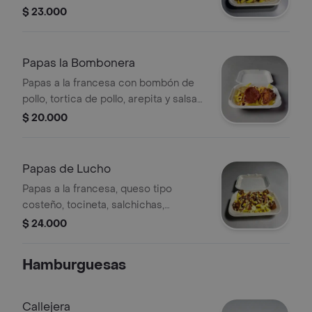
salsa de la casa.
$ 23.000
Papas la Bombonera
Papas a la francesa con bombón de
pollo, tortica de pollo, arepita y salsa
de la casa.
$ 20.000
Papas de Lucho
Papas a la francesa, queso tipo
costeño, tocineta, salchichas,
maicitos, salsas de la casa.
$ 24.000
Hamburguesas
Callejera