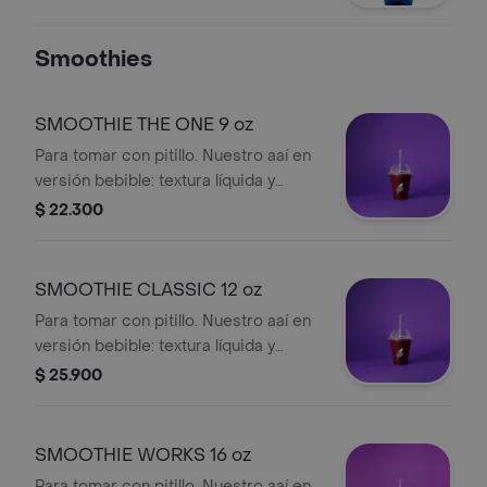
Smoothies
SMOOTHIE THE ONE 9 oz
Para tomar con pitillo. Nuestro aaí en
versión bebible: textura líquida y
refrescante, frío y cremoso, se toma,
$ 22.300
no se cucharea.
SMOOTHIE CLASSIC 12 oz
Para tomar con pitillo. Nuestro aaí en
versión bebible: textura líquida y
refrescante, frío y cremoso, se toma,
$ 25.900
no se cucharea.
SMOOTHIE WORKS 16 oz
Para tomar con pitillo. Nuestro aaí en