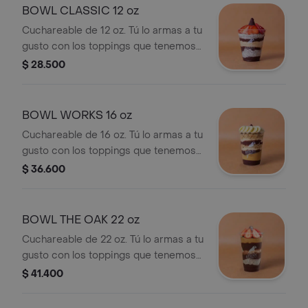
BOWL CLASSIC 12 oz
Cuchareable de 12 oz. Tú lo armas a tu
gusto con los toppings que tenemos
disponibles: fruta, granola,
$ 28.500
mantequillas de frutos secos, etc .
BOWL WORKS 16 oz
Cuchareable de 16 oz. Tú lo armas a tu
gusto con los toppings que tenemos
disponibles: fruta, granola,
$ 36.600
mantequillas de frutos secos, etc .
BOWL THE OAK 22 oz
Cuchareable de 22 oz. Tú lo armas a tu
gusto con los toppings que tenemos
disponibles: fruta, granola,
$ 41.400
mantequillas de frutos secos, etc .