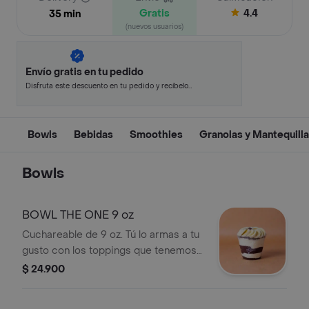
Gratis
4.4
35 min
(nuevos usuarios)
Envío gratis en tu pedido
Disfruta este descuento en tu pedido y recíbelo
en minutos.
Bowls
Bebidas
Smoothies
Granolas y Mantequill
Bowls
BOWL THE ONE 9 oz
Cuchareable de 9 oz. Tú lo armas a tu
gusto con los toppings que tenemos
disponibles: fruta, granola,
$ 24.900
mantequillas de frutos secos, etc .