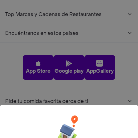
Top Marcas y Cadenas de Restaurantes
Encuéntranos en estos países
App Store
Google play
AppGallery
Pide tu comida favorita cerca de ti
Categorías