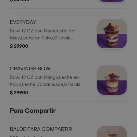
EVERYDAY
Bowl 12 OZ con Mantequilla de
Mani,Leche en Polvo,Granola
Chocolate y Banano
$ 29.900
CRAVINGS BOWL
Bowl 12 OZ con Mango,Leche en
Polvo,Leche Condensada,Granola
Chocolate y Banano
$ 29.900
Para Compartir
BALDE PARA COMPARTIR