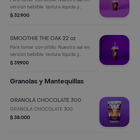
versión bebible: textura líquida y
refrescante, frío y cremoso, se toma,
$ 32.900
no se cucharea.
SMOOTHIE THE OAK 22 oz
Para tomar con pitillo. Nuestro aaí en
versión bebible: textura líquida y
refrescante, frío y cremoso, se toma,
$ 39.900
no se cucharea.
Granolas y Mantequillas
GRANOLA CHOCOLATE 300
GRANOLA CHOCOLATE 300
$ 38.000