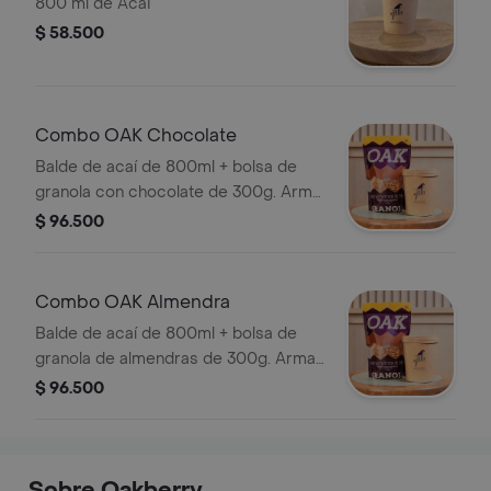
800 ml de Acai
$ 58.500
Combo OAK Chocolate
Balde de acaí de 800ml + bolsa de
granola con chocolate de 300g. Arma
tus bowls en casa.
$ 96.500
Combo OAK Almendra
Balde de acaí de 800ml + bolsa de
granola de almendras de 300g. Arma
tus bowls en casa
$ 96.500