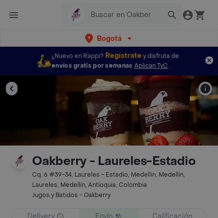
Bogotá
Regístrate
¿Nuevo en Rappi?
y disfruta de
envíos gratis por semanas
Aplican TyC
Oakberry - Laureles-Estadio
Cq. 6 #39-34, Laureles - Estadio, Medellin, Medellín,
Laureles, Medellín, Antioquia, Colombia
Jugos y Batidos - Oakberry
Delivery
Envío
Calificación