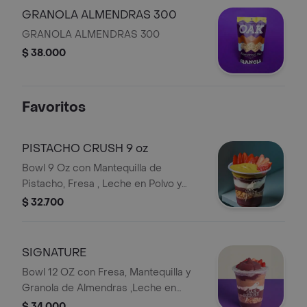
GRANOLA ALMENDRAS 300
GRANOLA ALMENDRAS 300
$ 38.000
Favoritos
PISTACHO CRUSH 9 oz
Bowl 9 Oz con Mantequilla de
Pistacho, Fresa , Leche en Polvo y
Granola de Chocolate
$ 32.700
SIGNATURE
Bowl 12 OZ con Fresa, Mantequilla y
Granola de Almendras ,Leche en
Polvo y Chia Pudding
$ 34.000