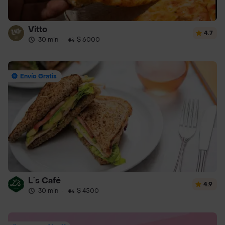
Vitto
4.7
30 min
·
$ 6000
Envío Gratis
L´s Café
4.9
30 min
·
$ 4500