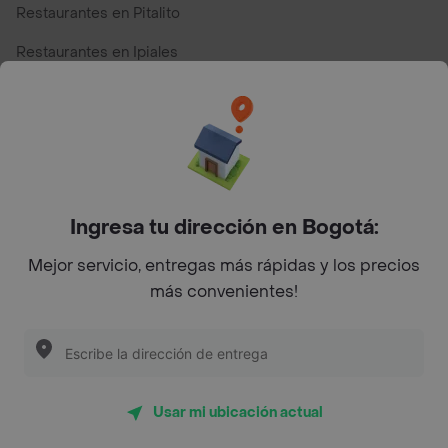
Restaurantes en Pitalito
Restaurantes en Ipiales
Restaurantes en San Andres
Restaurantes cerca de mi para pedir Comida a Domicilio -
Top Marcas y Cadenas de Restaurantes
Ingresa tu dirección en Bogotá:
Encuéntranos en estos países
Mejor servicio, entregas más rápidas y los precios
más convenientes!
App Store
Google play
AppGallery
Usar mi ubicación actual