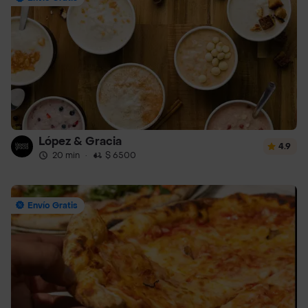
López & Gracia
4.9
20 min
·
$ 6500
Envío Gratis