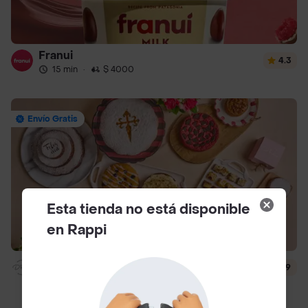
Franui
4.3
15 min
·
$ 4000
Envío Gratis
Esta tienda no está disponible
en Rappi
Dlili By Liliana Arango
4.9
13 min
·
$ 4500