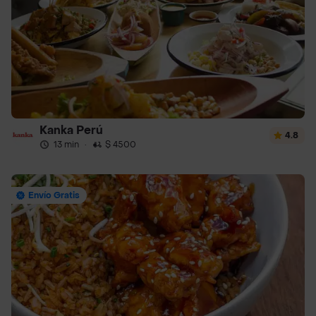
Kanka Perú
4.8
13 min
·
$ 4500
Envío Gratis