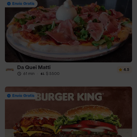
Envío Gratis
Da Quei Matti
4.5
61 min
·
$ 5500
Envío Gratis