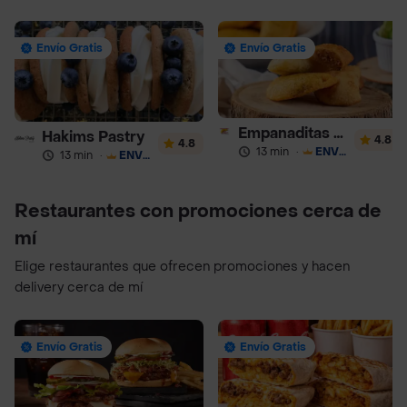
Envío Gratis
Envío Gratis
Empanaditas de Pipian - Empanadas
Hakims Pastry
4.8
4.8
13 min
·
ENVÍO GRATIS
13 min
·
ENVÍO GRATIS
Restaurantes con promociones cerca de
mí
Elige restaurantes que ofrecen promociones y hacen
delivery cerca de mí
Envío Gratis
Envío Gratis