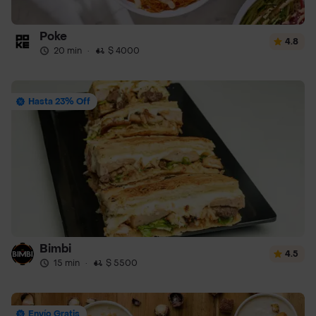
Poke
4.8
20 min
·
$ 4000
Hasta 23% Off
Bimbi
4.5
15 min
·
$ 5500
Envío Gratis