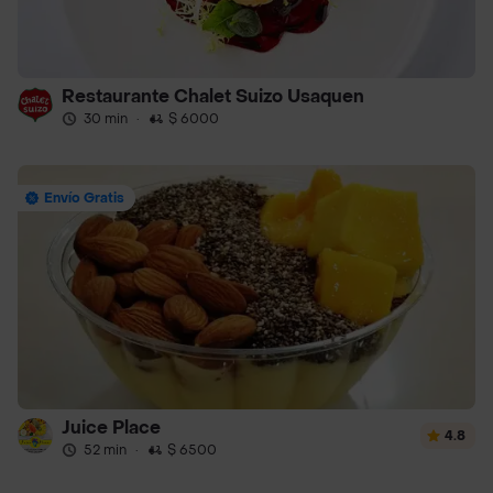
Restaurante Chalet Suizo Usaquen
30 min
·
$ 6000
Envío Gratis
Juice Place
4.8
52 min
·
$ 6500