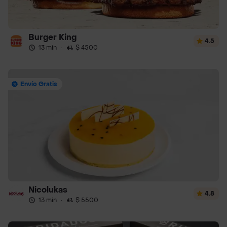
Burger King
4.5
13 min
·
$ 4500
Envío Gratis
Nicolukas
4.8
13 min
·
$ 5500