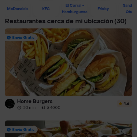
El Corral -
Sandwi
McDonald's
KFC
Frisby
Hamburguesa
Qban
Restaurantes cerca de mi ubicación
(30)
Envío Gratis
Home Burgers
4.6
20 min
·
$ 4000
Envío Gratis