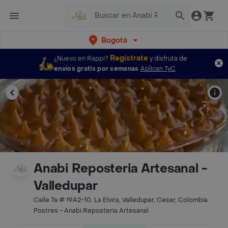
Bogotá
Regístrate
¿Nuevo en Rappi?
y disfruta de
envíos gratis por semanas
Aplican TyC
Anabi Reposteria Artesanal -
Valledupar
Calle 7a # 19A2-10, La Elvira, Valledupar, Cesar, Colombia
Postres - Anabi Reposteria Artesanal