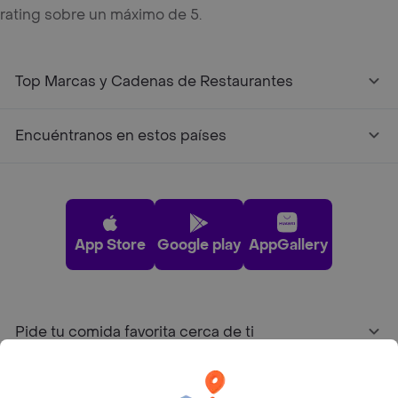
rating sobre un máximo de 5.
Top Marcas y Cadenas de Restaurantes
Encuéntranos en estos países
App Store
Google play
AppGallery
Pide tu comida favorita cerca de ti
Categorías