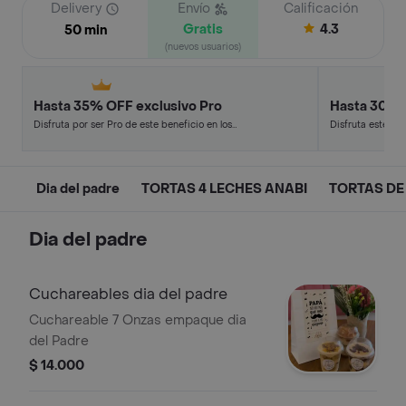
Delivery
Envío
Calificación
Gratis
4.3
50 min
(nuevos usuarios)
Hasta 35% OFF exclusivo Pro
Hasta 30% 
Disfruta por ser Pro de este beneficio en los
Disfruta este de
restaurantes y tiendas más top.
en minutos.
Dia del padre
TORTAS 4 LECHES ANABI
TORTAS DE
Dia del padre
Cuchareables dia del padre
Cuchareable 7 Onzas empaque dia
del Padre
$ 14.000