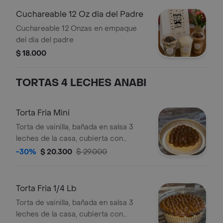
Cuchareable 12 Oz dia del Padre
Cuchareable 12 Onzas en empaque
del dia del padre
$ 18.000
TORTAS 4 LECHES ANABI
Torta Fria Mini
Torta de vainilla, bañada en salsa 3
leches de la casa, cubierta con
arequipe, crema chantilli o
-30%
$ 20.300
$ 29.000
combinada. (4-6 porciones)
Torta Fria 1/4 Lb
Torta de vainilla, bañada en salsa 3
leches de la casa, cubierta con