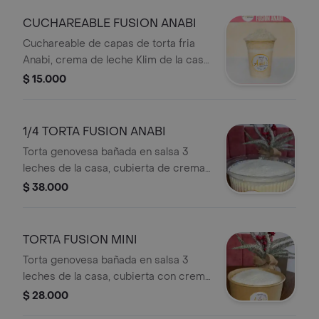
CUCHAREABLE FUSION ANABI
Cuchareable de capas de torta fria
Anabi, crema de leche Klim de la casa
y topping de leche Klim.
$ 15.000
1/4 TORTA FUSION ANABI
Torta genovesa bañada en salsa 3
leches de la casa, cubierta de crema
de leche klim con topping de leche
$ 38.000
klim
TORTA FUSION MINI
Torta genovesa bañada en salsa 3
leches de la casa, cubierta con crema
de leche klim y con topping de leche
$ 28.000
klim