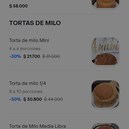
aproximadamente 15 porciones
$ 58.000
TORTAS DE MILO
Torta de milo Mini
4 a 6 porciones
-30%
$ 21.700
$ 31.000
Torta de milo 1/4
8 a 10 porciones
-30%
$ 30.800
$ 44.000
Torta de Milo Media Libra