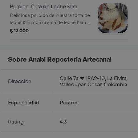
Porcion Torta de Leche Klim
Deliciosa porcion de nuestra torta de
leche Klim con crema de leche Klim y
topping de leche Klim. Especialidad
$ 13.000
de la casa
Sobre Anabi Reposteria Artesanal
Calle 7a # 19A2-10, La Elvira,
Dirección
Valledupar, Cesar, Colombia
Especialidad
Postres
Rating
4.3