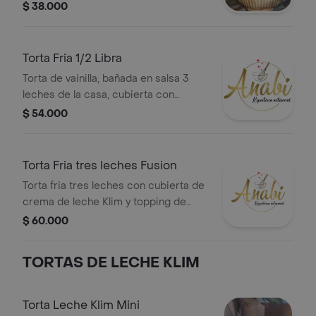
arequipe, crema chantilli o
$ 38.000
combinada. (8 - 10 porciones)
Torta Fria 1/2 Libra
Torta de vainilla, bañada en salsa 3
leches de la casa, cubierta con
arequipe, crema chantilli o
$ 54.000
combinada. (20 Porciones)
Torta Fria tres leches Fusion
Torta fria tres leches con cubierta de
crema de leche Klim y topping de
leche Klim
$ 60.000
TORTAS DE LECHE KLIM
Torta Leche Klim Mini