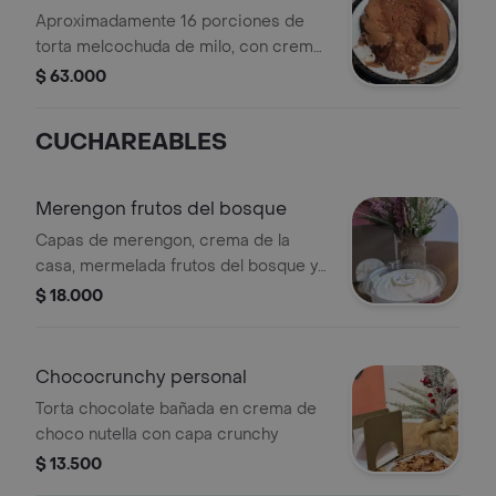
Aproximadamente 16 porciones de
torta melcochuda de milo, con crema
de milo de la casa y como topping
$ 63.000
milo crocante.
CUCHAREABLES
Merengon frutos del bosque
Capas de merengon, crema de la
casa, mermelada frutos del bosque y
fresas picadas
$ 18.000
Chococrunchy personal
Torta chocolate bañada en crema de
choco nutella con capa crunchy
$ 13.500