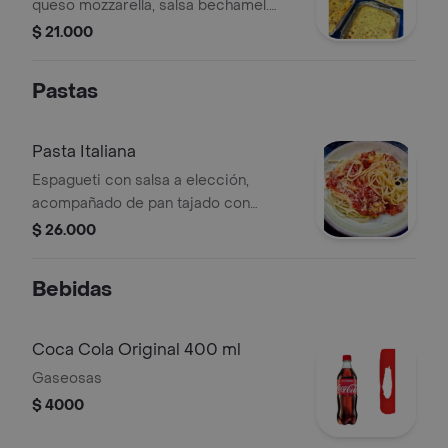
queso mozzarella, salsa bechamel.
acompañada de pan tostado con
$ 21.000
aceite de oliva y orégano.
Pastas
Pasta Italiana
Espagueti con salsa a elección,
acompañado de pan tajado con
aceite de oliva y orégano.
$ 26.000
Bebidas
Coca Cola Original 400 ml
Gaseosas
$ 4000