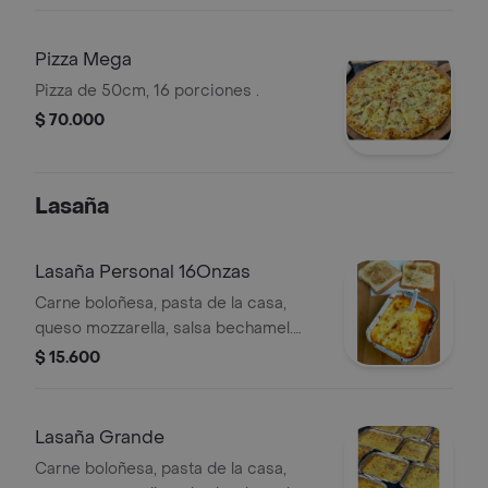
Pizza Mega
Pizza de 50cm, 16 porciones .
$ 70.000
Lasaña
Lasaña Personal 16Onzas
Carne boloñesa, pasta de la casa,
queso mozzarella, salsa bechamel.
acompañada de pan tostado con
$ 15.600
aceite de oliva y orégano.
Lasaña Grande
Carne boloñesa, pasta de la casa,