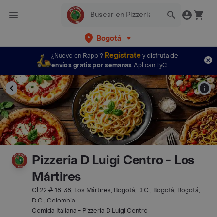
Bogotá
Regístrate
¿Nuevo en Rappi?
y disfruta de
envíos gratis por semanas
Aplican TyC
Pizzeria D Luigi Centro - Los
Mártires
Cl 22 # 18-38, Los Mártires, Bogotá, D.C., Bogotá, Bogotá,
D.C., Colombia
Comida Italiana - Pizzeria D Luigi Centro