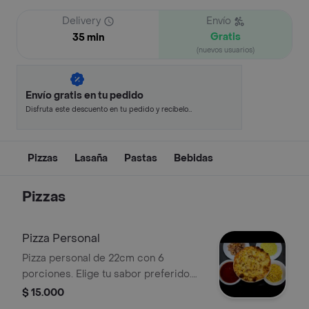
Delivery
Envío
Gratis
35 min
(nuevos usuarios)
Envío gratis en tu pedido
Disfruta este descuento en tu pedido y recíbelo
en minutos.
Pizzas
Lasaña
Pastas
Bebidas
Pizzas
Pizza Personal
Pizza personal de 22cm con 6
porciones. Elige tu sabor preferido.
Ingredientes visibles: maíz, pollo,
$ 15.000
queso y salsa de tomate.