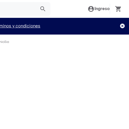
Ingreso
minos y condiciones
icilio