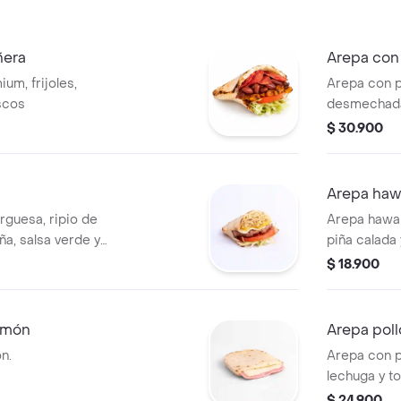
ñera
Arepa con
um, frijoles,
Arepa con 
scos
desmechada,
lechuga y t
$ 30.900
Arepa haw
guesa, ripio de
Arepa hawa
ña, salsa verde y
piña calada
$ 18.900
amón
Arepa poll
n.
Arepa con 
lechuga y t
$ 24.900