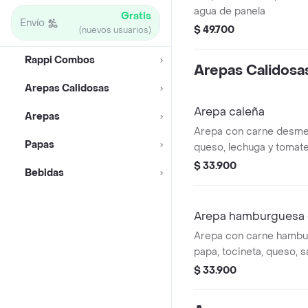
agua de panela
Gratis
Envío
$ 49.700
(nuevos usuarios)
Rappi Combos
Arepas Calidosa
Arepas Calidosas
Arepa caleña
Arepas
Arepa con carne desme
Papas
queso, lechuga y tomate
$ 33.900
Bebidas
Arepa hamburguesa 
Arepa con carne hambur
papa, tocineta, queso, s
y lechuga
$ 33.900