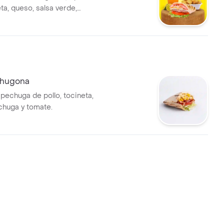
ta, queso, salsa verde,
huga, papas, agua de panela.
chugona
pechuga de pollo, tocineta,
echuga y tomate.