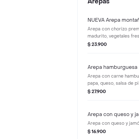
Arepas
NUEVA Arepa monta
Arepa con chorizo premi
madurito, vegetales fre
$ 23.900
Arepa hamburguesa
Arepa con carne hambur
papa, queso, salsa de pi
verdura fresca.
$ 27.900
Arepa con queso y j
Arepa con queso y jamó
$ 16.900