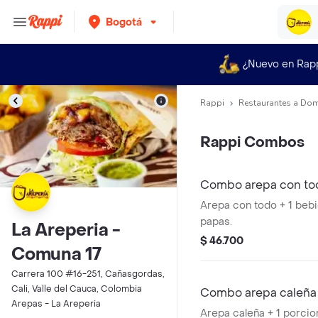
Bogotá
¿Nuevo en Rap
Rappi
Restaurantes a Dom
Rappi Combos
Combo arepa con to
Arepa con todo + 1 bebi
papas.
La Areperia -
$ 46.700
Comuna 17
Carrera 100 #16-251, Cañasgordas,
Cali, Valle del Cauca, Colombia
Combo arepa caleña
Arepas - La Areperia
Arepa caleña + 1 porcio