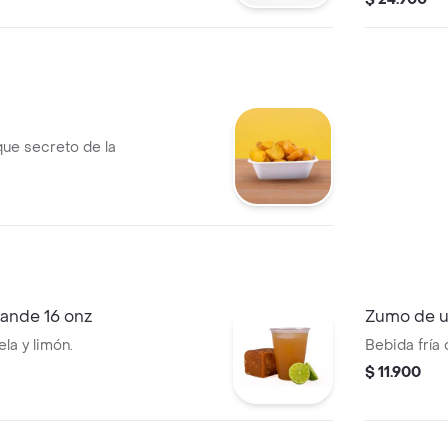
que secreto de la
rande 16 onz
Zumo de u
la y limón.
Bebida fría 
$ 11.900