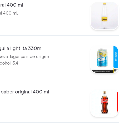
ral 400 ml
l 400 ml.
uila light lta 330ml
eza: lager.país de origen:
cohol: 3,4
sabor original 400 ml