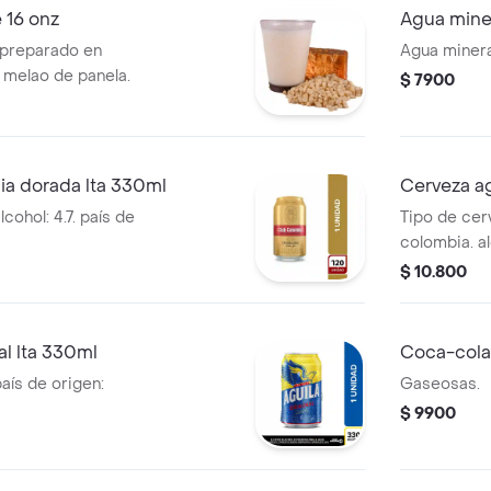
 16 onz
Agua mine
, preparado en
Agua minera
melao de panela.
$ 7900
ia dorada lta 330ml
Cerveza ag
Tipo de cerv
colombia. al
$ 10.800
al lta 330ml
Coca-cola 
país de origen:
Gaseosas.
$ 9900