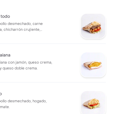
 todo
pollo desmechado, carne
 chicharrón crujiente,
omate fresco.
aiana
iana con jamón, queso crema,
 y queso doble crema.
o
pollo desmechado, hogado,
omate.