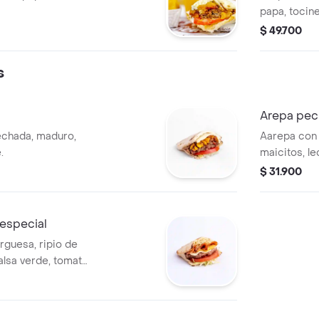
papa, tocine
tomate, lec
$ 49.700
s
Arepa pe
chada, maduro,
Aarepa con 
.
maicitos, l
$ 31.900
especial
guesa, ripio de
alsa verde, tomate