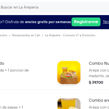
Registrarme
pi?
Disfruta de
envíos gratis por semanas
Tér
icilio
Restaurantes en Cali
La Areperia - Comuna 17 a Domicilio
do
Combo Nu
da + 1 porcion de
Arepa con c
madurito, ve
y bebida.
$ 39.700
Combo are
n de papas + 1
Arepa con c