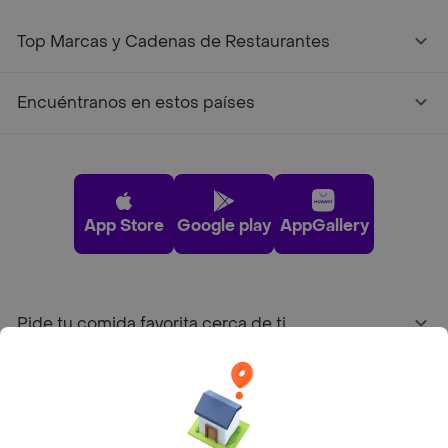
Top Marcas y Cadenas de Restaurantes
Encuéntranos en estos países
App Store
Google play
AppGallery
Pide tu comida favorita cerca de ti
Categorías
Únete a Rappi