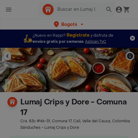
Bogotá
Regístrate
¿Nuevo en Rappi?
y disfruta de
envíos gratis por semanas
Aplican TyC
Lumaj Crips y Dore - Comuna
17
Cra. 83c #46-31, Comuna 17, Cali, Valle del Cauca, Colombia
Sánduches - Lumaj Crips y Dore