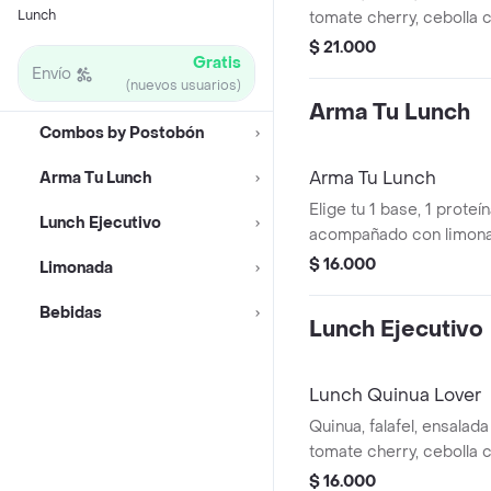
Lunch
tomate cherry, cebolla 
salsa de berenjena ahu
$ 21.000
Gratis
de panela 12 oz. + Tés
Envío
(nuevos usuarios)
Arma Tu Lunch
Combos by Postobón
Arma Tu Lunch
Arma Tu Lunch
Elige tu 1 base, 1 proteí
Lunch Ejecutivo
acompañado con limona
oz.
$ 16.000
Limonada
Bebidas
Lunch Ejecutivo
Lunch Quinua Lover
Quinua, falafel, ensalad
tomate cherry, cebolla 
salsa de berenjena ahu
$ 16.000