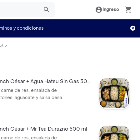
Ingreso
minos y condiciones
ilio
ch César + Agua Hatsu Sin Gas 300
, carne de res, ensalada de
tones, aguacate y salsa césar.
ch César + Mr Tea Durazno 500 ml
, carne de res, ensalada de