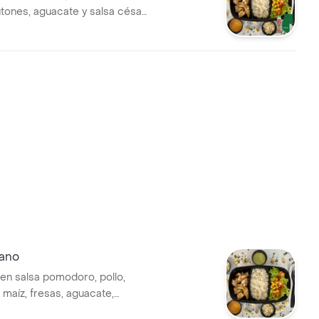
tones, aguacate y salsa césar.
iano
 en salsa pomodoro, pollo,
 maíz, fresas, aguacate,
sámico y limonada de panela