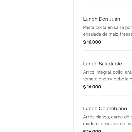
de panela 12 oz.
Lunch Don Juan
Pasta corta en salsa po
ensalada de maíz, fresa
vinagre balsámico y lim
$ 16.000
16 oz.
Lunch Saludable
Arroz integral, pollo, en
tomate cherry, cebolla 
salsa de berenjena ahu
$ 16.000
de panela 12 oz.
Lunch Colombiano
Arroz blanco, carne de 
maduro, ensalada de maí
aguacate, vinagre balsá
$ 16.000