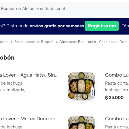
Registrarme
pi?
Disfruta de
envíos gratis por semanas
Tér
icilio
Restaurantes en Bogotá
Almuerzos Rapi Lunch - Chapinero a Domic
tobón
Lover + Agua Hatsu Sin
Combo Lun
ml
a de lechuga,
Pasta corta
caramelizada,
lechuga, cru
mada y limonada
+ agua.
$ 23.000
Lover + Mr Tea Durazno
Combo Lun
a de lechuga,
Pasta corta