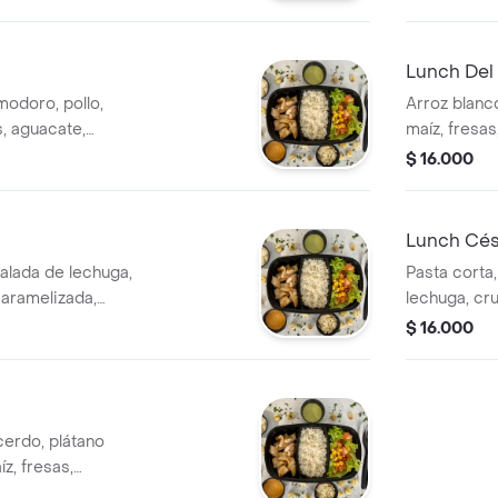
12 oz.
Lunch Del
modoro, pollo,
Arroz blanc
s, aguacate,
maíz, fresa
onada de panela
y limonada d
$ 16.000
Lunch Cés
salada de lechuga,
Pasta corta
caramelizada,
lechuga, cru
mada y limonada
$ 16.000
cerdo, plátano
z, fresas,
mico y limonada