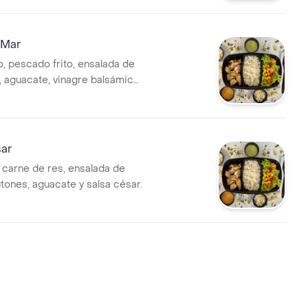
 Mar
o, pescado frito, ensalada de
s, aguacate, vinagre balsámico
e panela 16 oz.
ar
, carne de res, ensalada de
tones, aguacate y salsa césar.