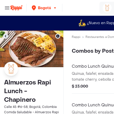
Bogotá
¿Nuevo en Rap
Rappi
Restaurantes a Dom
Combos by Pos
Combo Lunch Quinua 
Gas 300 ml
Quinua, falafel, ensalad
tomate cherry, cebolla 
Almuerzos Rapi
salsa de berenjena ahu
$ 23.000
Lunch -
de panela 12 oz. + Agua.
Chapinero
Combo Lunch Quinua 
Calle 45 #6-58, Bogotá, Colombia
500 ml
Quinua, falafel, ensalad
Comida Saludable - Almuerzos Rapi