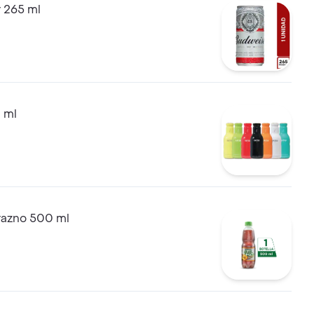
 265 ml
 ml
razno 500 ml