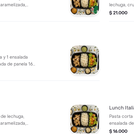
caramelizada,
lechuga, cru
mada y limonada
+ tés
$ 21.000
na y 1 ensalada
da de panela 16
Lunch Ital
a de lechuga,
Pasta corta
caramelizada,
ensalada de
mada y limonada
vinagre bal
$ 16.000