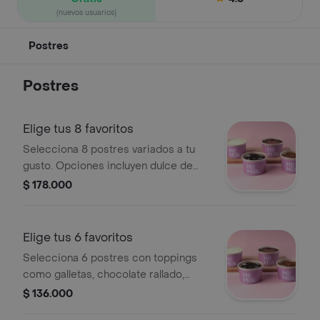
(nuevos usuarios)
Postres
Postres
Elige tus 8 favoritos
Selecciona 8 postres variados a tu
gusto. Opciones incluyen dulce de
leche, oreo, nutella, leche klim y más.
$ 178.000
Elige tus 6 favoritos
Selecciona 6 postres con toppings
como galletas, chocolate rallado,
arequipe, leche klim y más.
$ 136.000