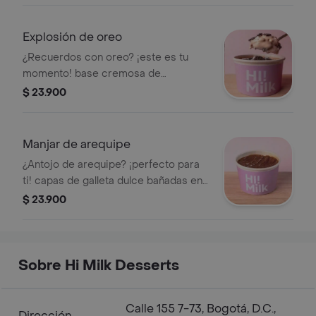
en polvo, coronado con más nutella.
¡para cucharear hasta el final!
Explosión de oreo
¿Recuerdos con oreo? ¡este es tu
momento! base cremosa de
chocolate con galleta triturada, capas
$ 23.900
de galleta dulce, leche condensada y
toppings. coronado con más oreo. ¡un
viaje a la infancia para cucharear sin
Manjar de arequipe
parar!
¿Antojo de arequipe? ¡perfecto para
ti! capas de galleta dulce bañadas en
arequipe, crema blanca, leche
$ 23.900
condensada coronado con extra
arequipe. ¡ideal para no compartir!
Sobre Hi Milk Desserts
Calle 155 7-73, Bogotá, D.C.,
Dirección