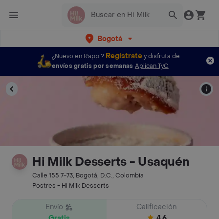
Bogotá
Regístrate
¿Nuevo en Rappi?
y disfruta de
envíos gratis por semanas
Aplican TyC
Hi Milk Desserts - Usaquén
Calle 155 7-73, Bogotá, D.C., Colombia
Postres - Hi Milk Desserts
Envío
Calificación
Gratis
4.6