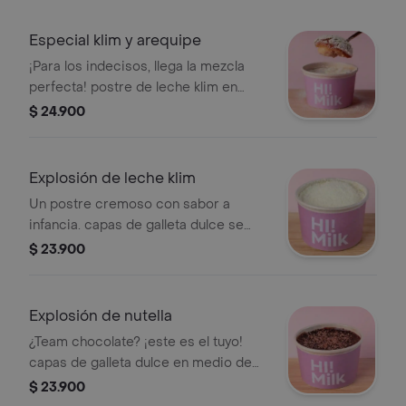
Especial klim y arequipe
¡Para los indecisos, llega la mezcla
perfecta! postre de leche klim en
capas de galleta dulce, arequipe,
$ 24.900
leche condensada, crema blanca y
extra arequipe y klim.
Explosión de leche klim
Un postre cremoso con sabor a
infancia. capas de galleta dulce se
funden en una mezcla irresistible de
$ 23.900
leche klim, leche condensada y crema
blanca, coronado con más klim.
¡perfecto para cucharear sin culpa!
Explosión de nutella
¿Team chocolate? ¡este es el tuyo!
capas de galleta dulce en medio de
un tsunami de crema de chocolate,
$ 23.900
nutella, leche condensada y chocolate