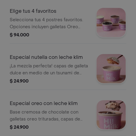
Elige tus 4 favoritos
Selecciona tus 4 postres favoritos.
Opciones incluyen galletas Oreo
arequipe, nutella, leche klim y más.
$ 94.000
Especial nutella con leche klim
¡La mezcla perfecta! capas de galleta
dulce en medio de un tsunami de
crema de chocolate, nutella, leche
$ 24.900
condensada y extra leche klim.
Especial oreo con leche klim
Base cremosa de chocolate con
galletas oreo trituradas, capas de
galleta dulce, leche condensada y
$ 24.900
extra leche klim, la mezcla perfecta.