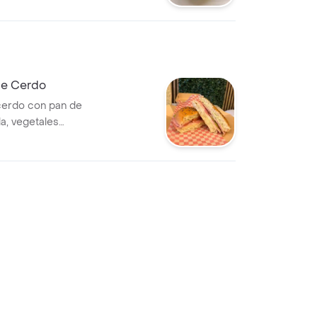
de Cerdo
cerdo con pan de
la, vegetales
.