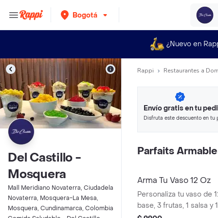
Bogotá
¿Nuevo en Rap
Rappi
Restaurantes a Dom
Envío gratis en tu ped
Disfruta este descuento en tu 
en minutos.
Parfaits Armable
Del Castillo -
Mosquera
Arma Tu Vaso 12 Oz
Mall Meridiano Novaterra, Ciudadela
Personaliza tu vaso de 
Novaterra, Mosquera-La Mesa,
base, 3 frutas, 1 salsa y 
Mosquera, Cundinamarca, Colombia
un desayuno o brunch.