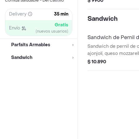
$ 9900
Comida Saludable - Del Castillo
Delivery
35 min
Sandwich
Gratis
Envío
(nuevos usuarios)
Sandwich de Pernil 
Parfaits Armables
Sandwich de pernil de 
ajonjolí, queso mozzarel
Sandwich
frescos y salsa especial
$ 10.890