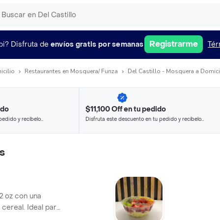
Registrarme
pi?
Disfruta de
envíos gratis por semanas
Tér
icilio
Restaurantes en Mosquera/ Funza
Del Castillo - Mosquera a Domici
ido
$11,100 Off en tu pedido
pedido y recíbelo
Disfruta este descuento en tu pedido y recíbelo
en minutos.
s
12 oz con una
1 cereal. Ideal para