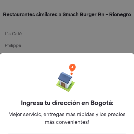
Restaurantes similares a Smash Burger Rn - Rionegro
L´s Café
Philippe
Baskin Robbins
La Cesta
Mercari - Postres
Myriam Camhi Co
Ingresa tu dirección en Bogotá:
Magnifique
Mejor servicio, entregas más rápidas y los precios
Empanaditas de Pipian - Empanadas
más convenientes!
Desayunadero de la 42