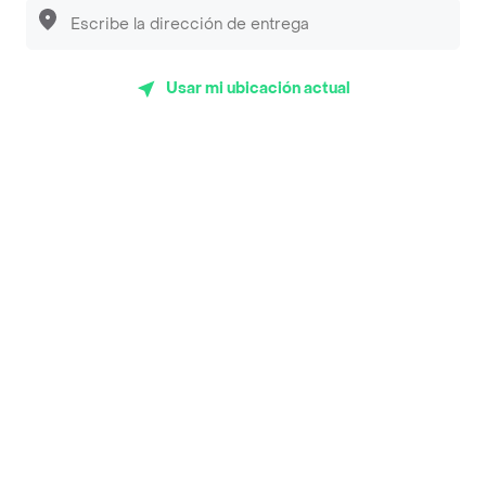
Luisa Postres
Sopitas y Frijoladas
Usar mi ubicación actual
Subway
En los mas de 20 opiniones de clientes de Rappi fueron
realizadas pidiendo a domicilio de Smash Burger Rn en
Rionegro y lo calificaron con un promedio de 3.9 sobre
un máximo de 5.
Del total de Restaurantes, Smash Burger Rn es uno de
los más importantes en Rionegro con 3.9 de rating sobre
un máximo de 5.
Top Marcas y Cadenas de Restaurantes