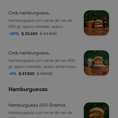
cocacola 250ml
Cmb hamburguesa
200gr+bebida 250ml+papas
Hamburguesa con carne de res de
200 gr, queso cheddar, queso
americano, salsa de ajo, tocineta,
-20%
$ 35.650
$ 44.800
pepinillos, tomate, lechuga + bebida
personal + papas
Cmb hamburguesa
400gr+bebida 250ml+papas
Hamburguesa con carne de res 400
gr, queso cheddar, queso americano,
salsa de ajo, tocineta, pepinillos,
-5%
$ 47.400
$ 49.900
tomate, lechuga + papas francesas +
bebida a elegir.
Hamburguesas
Hamburguesa 200 Gramos
Hamburguesa con carne de res de