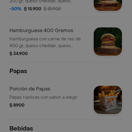
200 gr, queso cheddar, queso
americano, salsa de ajo, tocineta,
-50%
$ 15.900
$ 31.900
pepinillos, tomate y lechuga.
Hamburguesa 400 Gramos
Hamburguesa con carne de res de
400 gr, queso cheddar, queso
americano, salsa de ajo, tocineta,
$ 34.900
pepinillos, tomate y lechuga.
Papas
Porción de Papas
Papas rústicas con sabor a elegir.
$ 8900
Bebidas