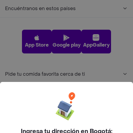
Encuéntranos en estos países
App Store
Google play
AppGallery
Pide tu comida favorita cerca de ti
Categorías
Únete a Rappi
Sobre Rappi
Ingresa tu dirección en Bogotá: