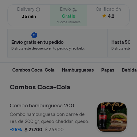
Delivery
Envío
Calificación
Gratis
4.2
35 min
(nuevos usuarios)
Envío gratis en tu pedido
Hasta 50% 
Disfruta este descuento en tu pedido y recíbelo
Disfruta este de
en minutos.
en minutos.
Combos Coca-Cola
Hamburguesas
Papas
Bebida
Combos Coca-Cola
Combo hamburguesa 200
gramos + gaseosa
Combo hamburguesa con carne de
res de 200 gr, queso cheddar, queso
americano, salsa de ajo, tocineta,
-25%
$ 27.700
$ 36.900
pepinillos, tomate y lechuga. +