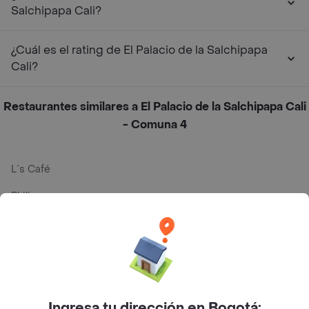
Salchipapa Cali?
¿Cuál es el rating de El Palacio de la Salchipapa
Cali?
Restaurantes similares a El Palacio de la Salchipapa Cali
- Comuna 4
L´s Café
Philippe
Baskin Robbins
La Cesta
Mercari - Postres
Myriam Camhi Co
Ingresa tu dirección en Bogotá: