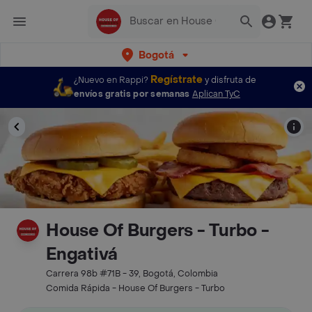
Bogotá
Regístrate
¿Nuevo en Rappi?
y disfruta de
envíos gratis por semanas
Aplican TyC
House Of Burgers - Turbo -
Engativá
Carrera 98b #71B - 39, Bogotá, Colombia
Comida Rápida - House Of Burgers - Turbo