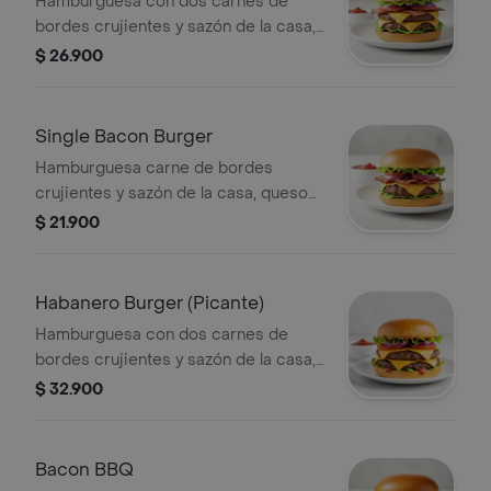
Hamburguesa con dos carnes de
bordes crujientes y sazón de la casa,
queso americano, bacon y vegetales
$ 26.900
(tomate, lechuga y cebolla), sobre pan
brioche tostado.
Single Bacon Burger
Hamburguesa carne de bordes
crujientes y sazón de la casa, queso
americano, bacon y vegetales
$ 21.900
(tomate, lechuga y cebolla), sobre pan
brioche tostado.
Habanero Burger (Picante)
Hamburguesa con dos carnes de
bordes crujientes y sazón de la casa,
queso americano, Salsa Habanero
$ 32.900
(Picante) y vegetales (tomate, lechuga
y cebolla), sobre pan brioche tostado.
Bacon BBQ