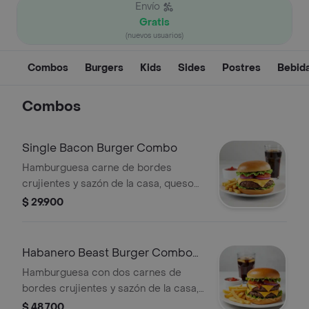
Envío
Gratis
(nuevos usuarios)
Combos
Burgers
Kids
Sides
Postres
Bebid
Combos
Single Bacon Burger Combo
Hamburguesa carne de bordes
crujientes y sazón de la casa, queso
americano, bacon y vegetales
$ 29.900
(tomate, lechuga y cebolla), sobre pan
brioche tostado + papas + bebida a
elección.
Habanero Beast Burger Combo
(Picante)
Hamburguesa con dos carnes de
bordes crujientes y sazón de la casa,
queso americano, Salsa Habanero
$ 48.700