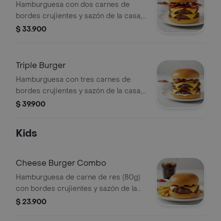
Hamburguesa con dos carnes de
bordes crujientes y sazón de la casa,
queso americano, Salsa BBQ, cebolla
$ 33.900
asada y tocino sobre pan brioche
tostado.
Triple Burger
Hamburguesa con tres carnes de
bordes crujientes y sazón de la casa,
queso americano, cebolla asada,
$ 39.900
pepinillos, mayonesa, ketchup y
mostaza brown sobre pan brioche
Kids
tostado.
Cheese Burger Combo
Hamburguesa de carne de res (80g)
con bordes crujientes y sazón de la
casa ketchup, mayonesa y queso
$ 23.900
americano sobre pan brioche tostado