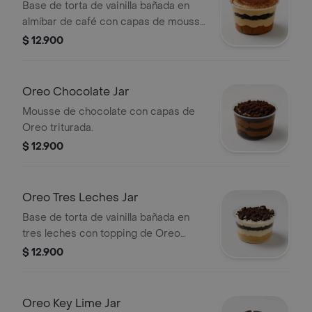
Base de torta de vainilla bañada en
almíbar de café con capas de mousse
de tiramisú y Oreo.
$ 12.900
Oreo Chocolate Jar
Mousse de chocolate con capas de
Oreo triturada.
$ 12.900
Oreo Tres Leches Jar
Base de torta de vainilla bañada en
tres leches con topping de Oreo
triturada.
$ 12.900
Oreo Key Lime Jar