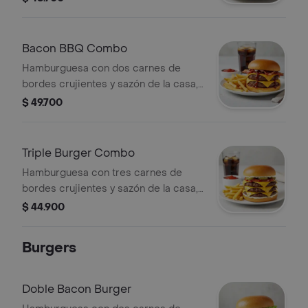
(Picante) y vegetales (tomate, lechuga
y cebolla), sobre pan brioche tostado
+ papas + bebida a elección.
Bacon BBQ Combo
Hamburguesa con dos carnes de
bordes crujientes y sazón de la casa,
queso americano, Salsa BBQ, cebolla
$ 49.700
asada y tocino sobre pan brioche
tostado + papas + bebida a elección.
Triple Burger Combo
Hamburguesa con tres carnes de
bordes crujientes y sazón de la casa,
queso americano, cebolla asada,
$ 44.900
pepinillos, mayonesa, ketchup y
mostaza brown sobre pan brioche
Burgers
tostado + papas + bebida a elección.
Doble Bacon Burger