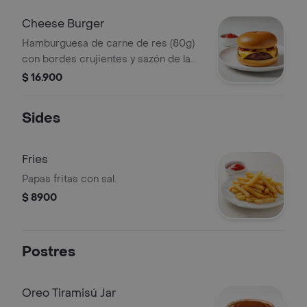
+ papas + bebida a elección.
Cheese Burger
Hamburguesa de carne de res (80g)
con bordes crujientes y sazón de la
casa ketchup, mayonesa y queso
$ 16.900
americano sobre pan brioche
tostado.
Sides
Fries
Papas fritas con sal.
$ 8900
Postres
Oreo Tiramisú Jar