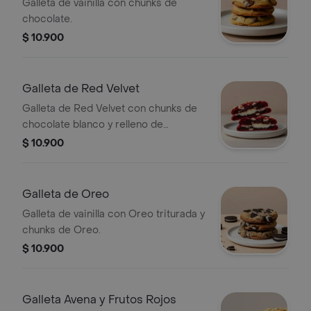
Galleta de vainilla con chunks de
chocolate.
$ 10.900
Galleta de Red Velvet
Galleta de Red Velvet con chunks de
chocolate blanco y relleno de
Cheesecake.
$ 10.900
Galleta de Oreo
Galleta de vainilla con Oreo triturada y
chunks de Oreo.
$ 10.900
Galleta Avena y Frutos Rojos