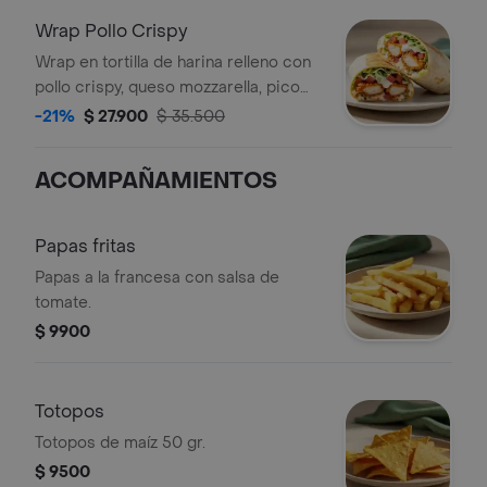
Wrap Pollo Crispy
Wrap en tortilla de harina relleno con
pollo crispy, queso mozzarella, pico
de gallo, lechuga y salsa ranch.
-21%
$ 27.900
$ 35.500
ACOMPAÑAMIENTOS
Papas fritas
Papas a la francesa con salsa de
tomate.
$ 9900
Totopos
Totopos de maíz 50 gr.
$ 9500