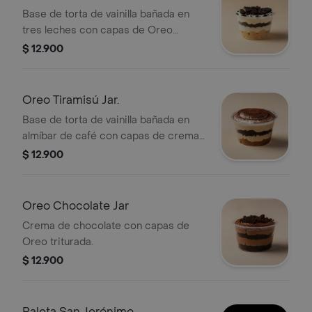
Base de torta de vainilla bañada en
tres leches con capas de Oreo
triturada.
$ 12.900
Oreo Tiramisú Jar.
Base de torta de vainilla bañada en
almíbar de café con capas de crema
y Oreo triturada.
$ 12.900
Oreo Chocolate Jar
Crema de chocolate con capas de
Oreo triturada.
$ 12.900
Paleta San Jerónimo