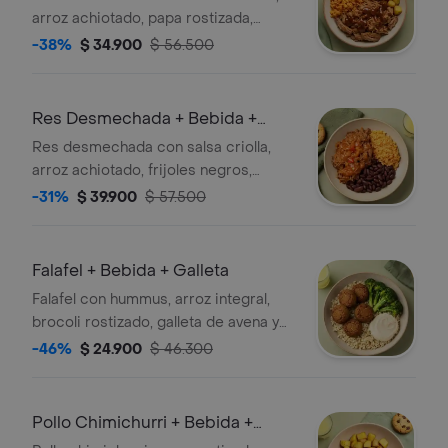
arroz achiotado, papa rostizada,
galleta de avena y bebida a elección.
-38%
$ 34.900
$ 56.500
Res Desmechada + Bebida +
Galleta
Res desmechada con salsa criolla,
arroz achiotado, frijoles negros,
galleta de avena y bebida a elección.
-31%
$ 39.900
$ 57.500
Falafel + Bebida + Galleta
Falafel con hummus, arroz integral,
brocoli rostizado, galleta de avena y
bebida a elección.
-46%
$ 24.900
$ 46.300
Pollo Chimichurri + Bebida +