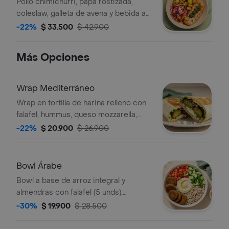
Galleta
Pollo chimichurri, papa rostizada,
coleslaw, galleta de avena y bebida a
elección.
-22%
$ 33.500
$ 42.900
Más Opciones
Wrap Mediterráneo
Wrap en tortilla de harina relleno con
falafel, hummus, queso mozzarella,
queso feta, espinaca, pepino, cebolla
-22%
$ 20.900
$ 26.900
morada y alioli.
Bowl Árabe
Bowl a base de arroz integral y
almendras con falafel (5 unds),
hummus de garbanzo, tomate, pepino,
-30%
$ 19.900
$ 28.500
perejil, limón y vinagreta a elección.