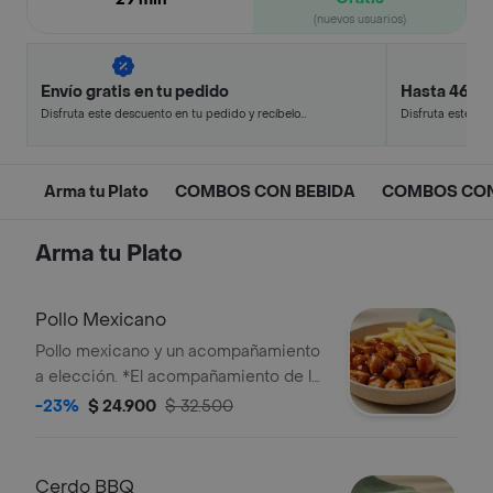
(nuevos usuarios)
Envío gratis en tu pedido
Hasta 46% 
Disfruta este descuento en tu pedido y recíbelo
Disfruta este de
en minutos.
en minutos.
Arma tu Plato
COMBOS CON BEBIDA
COMBOS CON
Arma tu Plato
Pollo Mexicano
Pollo mexicano y un acompañamiento
a elección. *El acompañamiento de la
foto es ilustrativo, selecciona el que
-23%
$ 24.900
$ 32.500
prefieras.
Cerdo BBQ