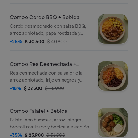
Combo Cerdo BBQ + Bebida
Cerdo desmechado con salsa BBQ,
arroz achiotado, papa rostizada y
bebida a elección.
-25%
$ 30.500
$ 40.900
Combo Res Desmechada +
Bebida
Res desmechada con salsa criolla,
arroz achiotado, frijoles negros y
bebida a elección.
-18%
$ 37.500
$ 45.900
Combo Falafel + Bebida
Falafel con hummus, arroz integral,
brocoli rostizado y bebida a elección.
-35%
$ 23.900
$ 36.900