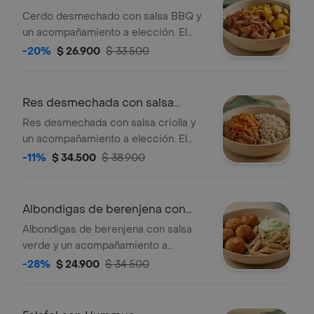
Cerdo desmechado con salsa BBQ y
un acompañamiento a elección. El
acompañamiento de la foto es
-20%
$ 26.900
$ 33.500
ilustrativo, selecciona el que
prefieras.
Res desmechada con salsa
criolla
Res desmechada con salsa criolla y
un acompañamiento a elección. El
acompañamiento de la foto es
-11%
$ 34.500
$ 38.900
ilustrativo, selecciona el que
prefieras.
Albondigas de berenjena con
salsa Verde
Albondigas de berenjena con salsa
verde y un acompañamiento a
elección. El acompañamiento de la
-28%
$ 24.900
$ 34.500
foto es ilustrativo, selecciona el que
prefieras.