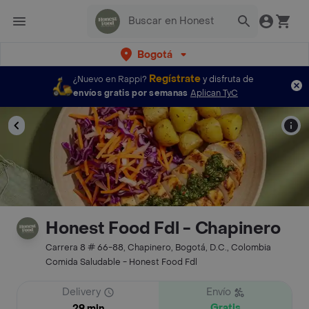
Bogotá
Regístrate
¿Nuevo en Rappi?
y disfruta de
envíos gratis por semanas
Aplican TyC
Honest Food Fdl - Chapinero
Carrera 8 # 66-88, Chapinero, Bogotá, D.C., Colombia
Comida Saludable - Honest Food Fdl
Delivery
Envío
Gratis
29 min