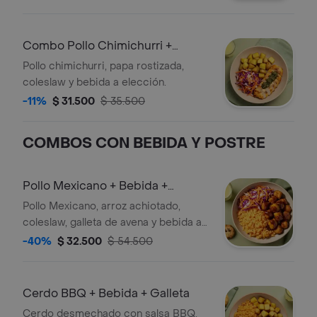
Combo Pollo Chimichurri +
Bebida
Pollo chimichurri, papa rostizada,
coleslaw y bebida a elección.
-11%
$ 31.500
$ 35.500
COMBOS CON BEBIDA Y POSTRE
Pollo Mexicano + Bebida +
Galleta
Pollo Mexicano, arroz achiotado,
coleslaw, galleta de avena y bebida a
elección.
-40%
$ 32.500
$ 54.500
Cerdo BBQ + Bebida + Galleta
Cerdo desmechado con salsa BBQ,