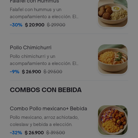
Falafel con Hummus
Falafel con hummus y un
acompañamiento a elección. El
acompañamiento de la foto es
-30%
$ 20.900
$ 29.900
ilustrativo, selecciona el que
prefieras.
Pollo Chimichurri
Pollo chimichurri y un
acompañamiento a elección. El
acompañamiento de la foto es
-9%
$ 26.900
$ 29.500
ilustrativo, selecciona el que
prefieras.
COMBOS CON BEBIDA
Combo Pollo mexicano+ Bebida
Pollo mexicano, arroz achiotado,
coleslaw y bebida a elección.
-32%
$ 26.900
$ 39.500