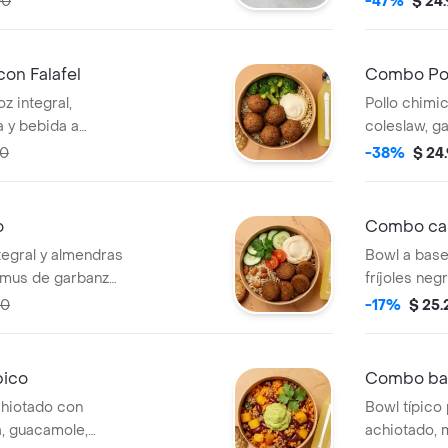
00
-47%
$ 24
on Falafel
Combo Pol
z integral,
Pollo chimic
a y bebida a
coleslaw, ga
00
-38%
$ 24
o
Combo ca
tegral y almendras
Bowl a base
ummus de garbanzo,
fríjoles neg
limón, vinagreta,
galleta y be
00
-17%
$ 25
ión.
pico
Combo ban
chiotado con
Bowl típico 
sa, guacamole,
achiotado, m