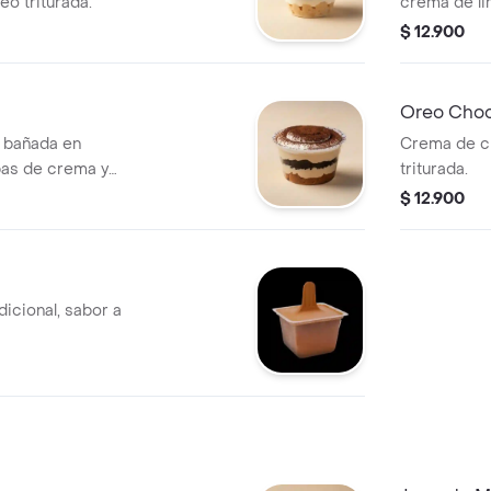
o triturada.
crema de li
$ 12.900
Oreo Choc
a bañada en
Crema de c
pas de crema y
triturada.
$ 12.900
dicional, sabor a