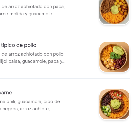
 de arroz achiotado con papa,
arne molida y guacamole.
tipico de pollo
 de arroz achiotado con pollo
iijol paisa, guacamole, papa y
 carne
ne chili, guacamole, pico de
es negros, arroz achiote,
lsa verde.