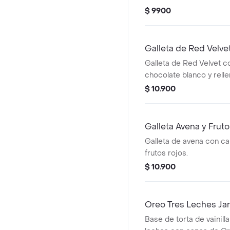
$ 9900
Galleta de Red Velve
Galleta de Red Velvet c
chocolate blanco y rell
Cheesecake.
$ 10.900
Galleta Avena y Frut
Galleta de avena con ca
frutos rojos.
$ 10.900
Oreo Tres Leches Jar
Base de torta de vainill