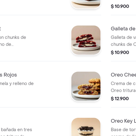
$ 10.900
t
Galleta d
on chunks de
Galleta de v
eno de
chunks de O
$ 10.900
os Rojos
Oreo Chee
nela y relleno de
Crema de c
Oreo tritura
$ 12.900
Oreo Key L
a bañada en tres
Base de tor