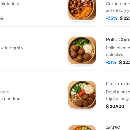
chiotado y
Cerdo desm
achiotado y
00
-35%
$ 22
Pollo Chim
z integral y
Pollo chimic
coleslaw.
-21%
$ 22
Calentad
egral,
Bowl a base
 almendras
fríjoles neg
o, pepino,
$ 20.900
ACPM