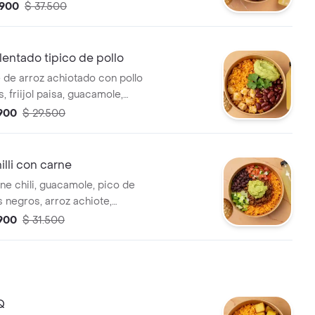
eta y bebida a elección.
.900
$ 37.500
entado tipico de pollo
 de arroz achiotado con pollo
s, friijol paisa, guacamole,
ro, galleta y bebida a elección.
.900
$ 29.500
lli con carne
ne chili, guacamole, pico de
es negros, arroz achiote,
sa verde, galleta y bebida a
.900
$ 31.500
Q