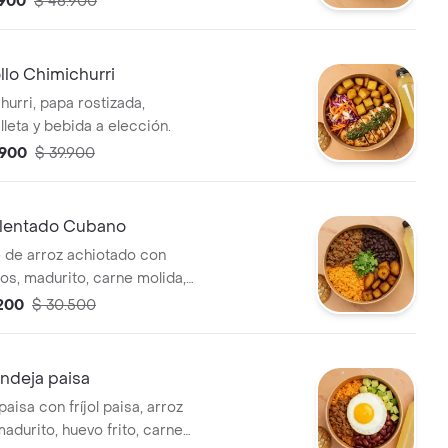
.900
$ 46.900
lo Chimichurri
hurri, papa rostizada,
lleta y bebida a elección.
.900
$ 39.900
lentado Cubano
 de arroz achiotado con
ros, madurito, carne molida,
bida a elección.
.200
$ 30.500
deja paisa
paisa con fríjol paisa, arroz
adurito, huevo frito, carne