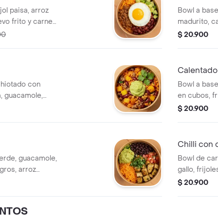
jol paisa, arroz
Bowl a base
vo frito y carne
madurito, c
00
$ 20.900
Calentado 
chiotado con
Bowl a base
sa, guacamole,
en cubos, fr
cilantro.
$ 20.900
Chilli con
verde, guacamole,
Bowl de car
egros, arroz
gallo, frijol
lechuga y sa
$ 20.900
NTOS