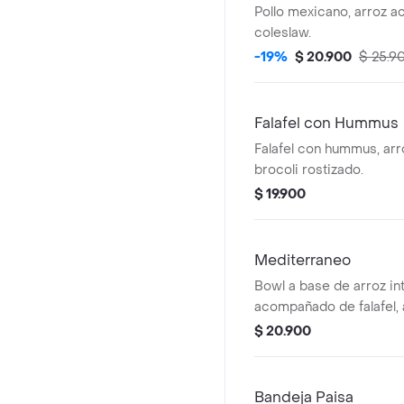
Pollo mexicano, arroz a
coleslaw.
-19%
$ 20.900
$ 25.9
Falafel con Hummus
Falafel con hummus, arro
brocoli rostizado.
$ 19.900
Mediterraneo
Bowl a base de arroz int
acompañado de falafel,
fileteadas, tomate chont
$ 20.900
hummus y perejil.
Bandeja Paisa