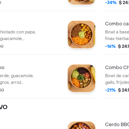
 bebida a elección.
molida, gall
0
-34%
$ 24
Combo cal
chiotado con papa,
Bowl a base
 guacamole,
finas hierba
ión.
papa, cilant
00
-16%
$ 24
no
Combo Chi
verde, guacamole,
Bowl de car
egros, arroz
gallo, frijol
a y bebida a
lechuga, sal
00
-21%
$ 24
elección.
IVO
Cerdo BB