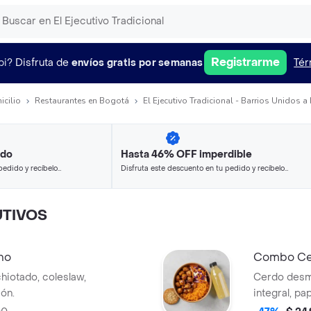
Registrarme
pi?
Disfruta de
envíos gratis por semanas
Tér
icilio
Restaurantes en Bogotá
El Ejecutivo Tradicional - Barrios Unidos a
ido
Hasta 46% OFF imperdible
pedido y recíbelo
Disfruta este descuento en tu pedido y recíbelo
en minutos.
TIVOS
no
Combo Ce
hiotado, coleslaw,
Cerdo desm
ión.
integral, pa
elección.