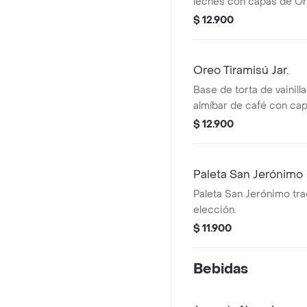
leches con capas de Ore
$ 12.900
Oreo Tiramisú Jar.
Base de torta de vainill
almíbar de café con ca
Oreo triturada.
$ 12.900
Paleta San Jerónimo
Paleta San Jerónimo tra
elección.
$ 11.900
Bebidas