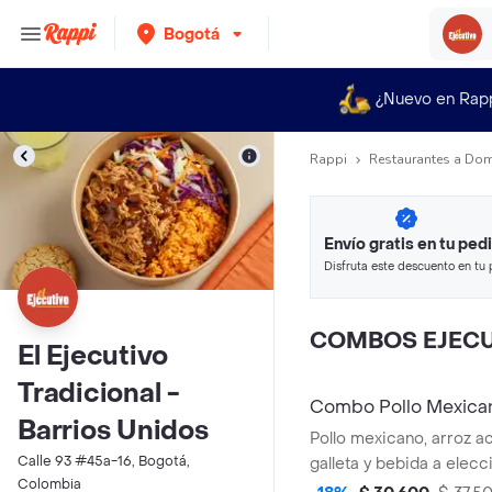
Bogotá
¿Nuevo en Rap
Rappi
Restaurantes a Dom
Envío gratis en tu ped
Disfruta este descuento en tu 
en minutos.
COMBOS EJECU
El Ejecutivo
Tradicional -
Combo Pollo Mexica
Barrios Unidos
Pollo mexicano, arroz ac
Calle 93 #45a-16, Bogotá,
galleta y bebida a elecc
Colombia