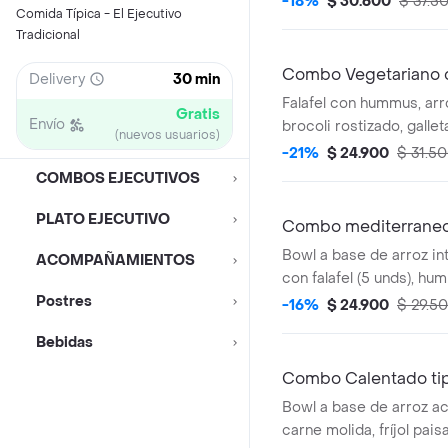
-18%
$ 30.600
$ 37.5
Comida Típica - El Ejecutivo
Tradicional
Combo Vegetariano c
Delivery
30 min
Falafel con hummus, arro
Gratis
Envío
brocoli rostizado, gallet
(nuevos usuarios)
elección.
-21%
$ 24.900
$ 31.5
COMBOS EJECUTIVOS
PLATO EJECUTIVO
Combo mediterrane
Bowl a base de arroz in
ACOMPAÑAMIENTOS
con falafel (5 unds), h
Postres
tomate, pepino, perejil, 
-16%
$ 24.900
$ 29.5
galleta y bebida a elecc
Bebidas
Combo Calentado ti
Bowl a base de arroz a
carne molida, fríjol pai