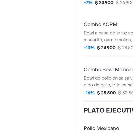
papa, cilantro, galleta y
-7%
$ 24.900
$ 26.90
Combo ACPM
Bowl a base de arroz a
madurito, carne molida,
galleta y bebida a elecc
-13%
$ 24.900
$ 28.5
Combo Bowl Mexica
Bowl de pollo en salsa 
pico de gallo, frijoles n
achiote, lechuga, gallet
-16%
$ 25.500
$ 30.5
elección.
PLATO EJECUT
Pollo Mexicano