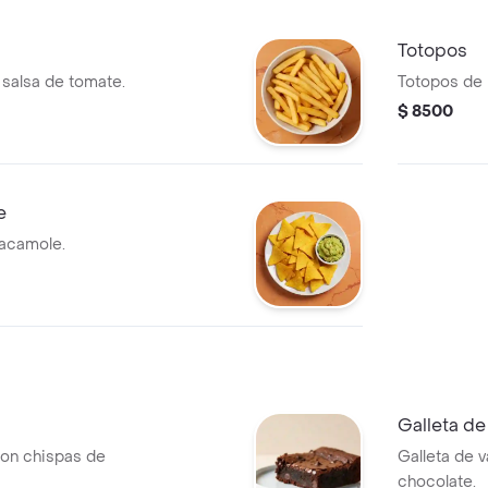
Totopos
 salsa de tomate.
Totopos de 
$ 8500
e
acamole.
Galleta d
on chispas de
Galleta de v
chocolate.