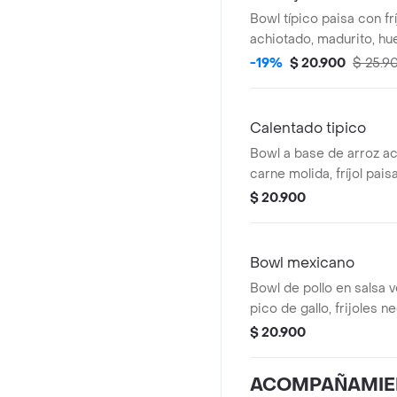
Bowl típico paisa con frí
achiotado, madurito, hue
molida.
-19%
$ 20.900
$ 25.9
Calentado tipico
Bowl a base de arroz a
carne molida, fríjol pai
papa y cilantro.
$ 20.900
Bowl mexicano
Bowl de pollo en salsa 
pico de gallo, frijoles n
achiote y lechuga.
$ 20.900
ACOMPAÑAMIE