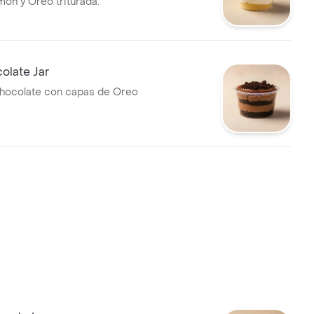
món y Oreo triturada.
olate Jar
hocolate con capas de Oreo