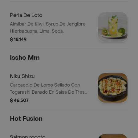
Perla De Loto
Almibar De Kiwi, Syrup De Jengibre,
Hierbabuena, Lima, Soda.
$ 18.149
Issho Mm
Niku Shizu
Carpaccio De Lomo Sellado Con
Togarashi Banado En Salsa De Tres
Quesos Y Terminado Con Aji Limo Y
$ 46.507
Alga Nori Crocante.
Hot Fusion
Salmon rocoto