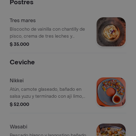
Postres
Tres mares
Biscocho de vainilla con chantilly de
pisco, crema de tres leches y
crumble de limonaria y hierba buena.
$ 35.000
Ceviche
Nikkei
Atún, camote glaseado, bañado en
salsa yuzu y terminado con aji limo,
cebolla ocañera, cilantro y gotas de
$ 52.000
aceite de trufa.
Wasabi
Pescado blanco y langostino bañado