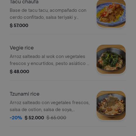
Tacu chaufa
Base de tacu tacu, acompañado con
cerdo confitado, salsa teriyaki y
terminado con ají limo cilantro y limón.
$ 57.000
Vegie rice
Arroz salteado al wok con vegetales
frescos y encurtidos, pesto asiático y
kale crocante.
$ 48.000
Tzunami rice
Arroz salteado con vegetales frescos,
salsa de ostion, salsa de soya,
proteína a elección, terminado con
-20%
$ 52.000
$ 65.000
mix de ajonjolí y salsa agridulce