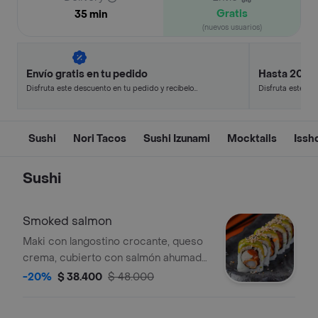
Gratis
35 min
(nuevos usuarios)
Envío gratis en tu pedido
Hasta 20% 
Disfruta este descuento en tu pedido y recíbelo
Disfruta este de
en minutos.
en minutos.
Sushi
Nori Tacos
Sushi Izunami
Mocktails
Issh
Sushi
Smoked salmon
Maki con langostino crocante, queso
crema, cubierto con salmón ahumado
y aguacate, salsa tare y mix de ajonjolí
-20%
$ 38.400
$ 48.000
crocante.