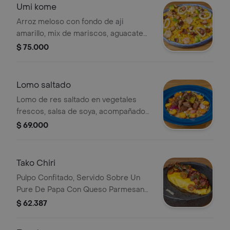
Umi kome
Arroz meloso con fondo de aji
amarillo, mix de mariscos, aguacate
tatemado, terminado con chalaca
$ 75.000
peruana y leche de tigre
Lomo saltado
Lomo de res saltado en vegetales
frescos, salsa de soya, acompañado
con arroz cocido, huevo y papa
$ 69.000
amarilla en cascos.
Tako Chiri
Pulpo Confitado, Servido Sobre Un
Pure De Papa Con Queso Parmesano,
Terminado Con Salsa
$ 62.387
Anticuchera,Chimichurri Y Tomate
Cherry.