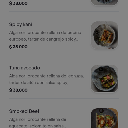
con aguacate y aceite de cilantro,
$ 38.000
decorado con crocante de kale y mix
de ajonjolí.
Spicy kani
Alga nori crocante rellena de pepino
europeo, tartar de cangrejo spicy,
decorado con mix de ajonjolí
$ 38.000
crocante
Tuna avocado
Alga nori crocante rellena de lechuga,
tartar de atún con salsa spicy,
decorado con mayo aguacate y
$ 38.000
rábano encurtido.
Smoked Beef
Alga nori crocante rellena de
aguacate, solomito en salsa