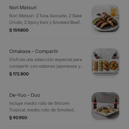
Nori Matsuri
Nori Matsuri: 2 Tuna Avocado, 2 Sake
Criollo, 2 Spicy Kani y Smoked Beef.
Incluye bebida a elección.
$ 159.800
Omakase - Compartir
Disfruta una selección especial para
compartir con sabores japoneses y
tropicales: 1 Rollo Itako Roll, 1 Rollo
$ 172.800
Shiromi Tropical, 1 Nori Taco Sake
Criollo (2 und), 1 Curuba Prawns,
acompañado de 2 gaseosas Coca-
De-Yuo - Duo
Cola 400 Ml
Incluye medio rollo de Shiromi
Tropical, medio rollo de Smoked
Salmon, Buta Gyosas y 2 gaseosas
$ 90.950
Coca-Cola.