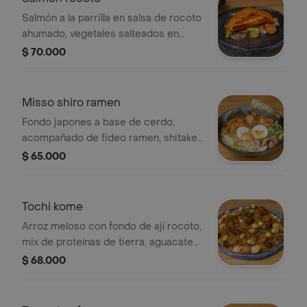
Salmón a la parrilla en salsa de rocoto
ahumado, vegetales salteados en
mantequilla japonesa, terminado con
$ 70.000
camote glaseado y mix de ajonjolí
Misso shiro ramen
Fondo japones a base de cerdo,
acompañado de fideo ramen, shitake,
raíz china, huevo pochado, terminado
$ 65.000
con panceta de cerdo y aceite
picante.
Tochi kome
Arroz meloso con fondo de ají rocoto,
mix de proteínas de tierra, aguacate
tatemado, terminado con chalaca
$ 68.000
peruana y leche de tigre