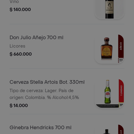
Vino Tinto 750 ml
Vino
$ 140.000
Don Julio Añejo 700 ml
Licores
$ 660.000
Cerveza Stella Artois Bot. 330ml
Tipo de cerveza: Lager. País de
origen: Colombia. % Alcohol:4,5%
$ 14.000
Ginebra Hendricks 700 ml