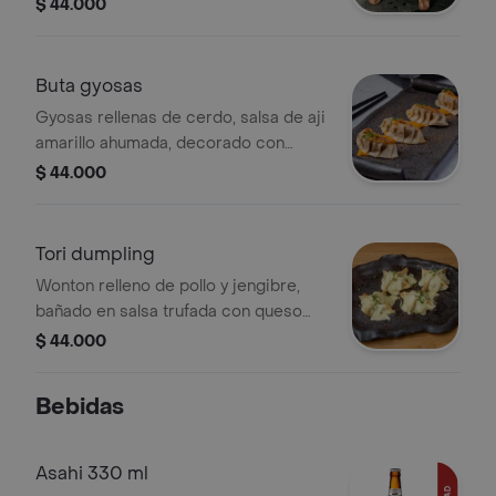
limo.
$ 44.000
Buta gyosas
Gyosas rellenas de cerdo, salsa de aji
amarillo ahumada, decorado con
togarashi y cilantro
$ 44.000
Tori dumpling
Wonton relleno de pollo y jengibre,
bañado en salsa trufada con queso
parmesano.
$ 44.000
Bebidas
Asahi 330 ml