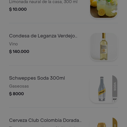
Limonada naural de la casa, 300 ml
$ 10.000
Condesa de Leganza Verdejo
Vino Blanco 750 ml
Vino
$ 140.000
Schweppes Soda 300ml
Gaseosas
$ 8000
Cerveza Club Colombia Dorada