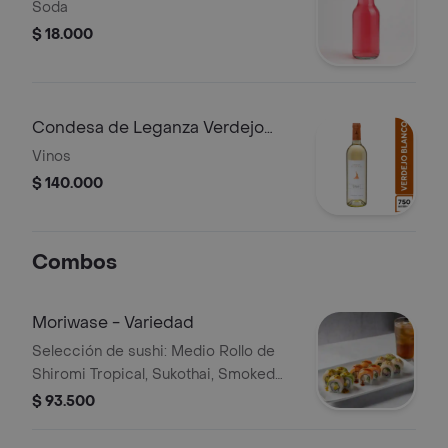
Soda
$ 18.000
Condesa de Leganza Verdejo
Blanco 750 ml
Vinos
$ 140.000
Combos
Moriwase - Variedad
Selección de sushi: Medio Rollo de
Shiromi Tropical, Sukothai, Smoked
Salmon y Acevicahdo. Incluye bebida
$ 93.500
a elección.