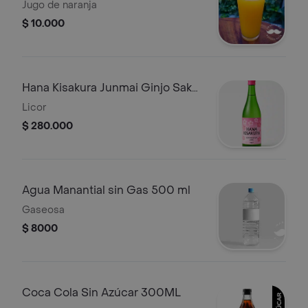
Jugo de naranja
$ 10.000
Hana Kisakura Junmai Ginjo Sake
720 ml
Licor
$ 280.000
Agua Manantial sin Gas 500 ml
Gaseosa
$ 8000
Coca Cola Sin Azúcar 300ML