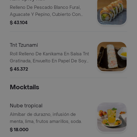
Relleno De Pescado Blanco Furai,
Aguacate Y Pepino, Cubierto Con
Tartar De Cangrejo Spicy Y Decorado
$ 43.104
Con Cebollin.
Tnt Tzunami
Roll Relleno De Kanikama En Salsa Tnt
Gratinada, Envuelto En Papel De Soya,
Acompanado De Mantequilla Trufada.
$ 45.372
Mocktails
Nube tropical
Almíbar de durazno, infusión de
menta, lima, frutos amarillos, soda.
$ 18.000