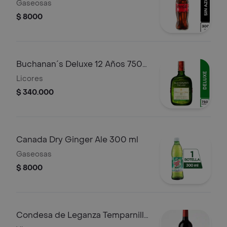
Gaseosas
$ 8000
Buchanan´s Deluxe 12 Años 750
ml
Licores
$ 340.000
Canada Dry Ginger Ale 300 ml
Gaseosas
$ 8000
Condesa de Leganza Temparnillo