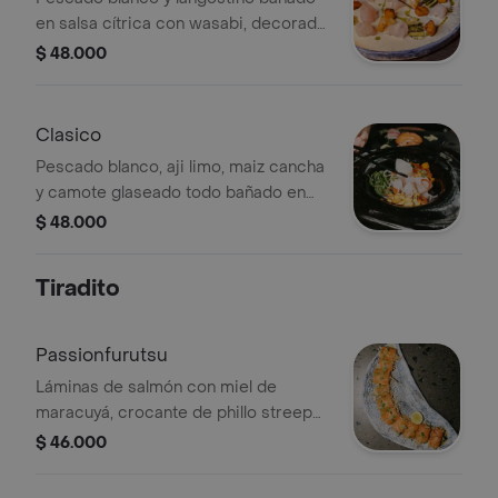
en salsa cítrica con wasabi, decorado
con furikake y plátano maduro en
$ 48.000
cubos.
Clasico
Pescado blanco, aji limo, maiz cancha
y camote glaseado todo bañado en
leche de tigre tzunami.
$ 48.000
Tiradito
Passionfurutsu
Láminas de salmón con miel de
maracuyá, crocante de phillo streeps
y gotas de limón.
$ 46.000