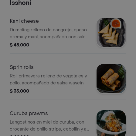
Isshoni
Kani cheese
Dumpling relleno de cangrejo, queso
crema y maní, acompañado con salsa
de rocoto y maracuya.
$ 48.000
Sprin rolls
Roll primavera relleno de vegetales y
pollo, acompañado de salsa wayein.
$ 35.000
Curuba prawms
Langostinos en miel de curuba, con
crocante de phillo strips, cebollin y aji