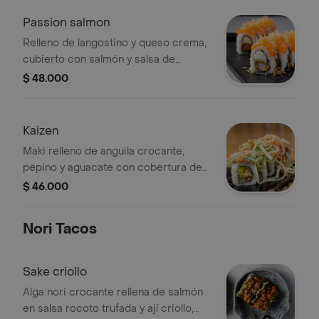
Passion salmon
Relleno de langostino y queso crema,
cubierto con salmón y salsa de
maracuya, terminado con phillo
$ 48.000
strepps y gotas de limón
Kaizen
Maki relleno de anguila crocante,
pepino y aguacate con cobertura de
atún, terminado con ensalada
$ 46.000
dinamita y ajonjolí
Nori Tacos
Sake criollo
Alga nori crocante rellena de salmón
en salsa rocoto trufada y ají criollo,