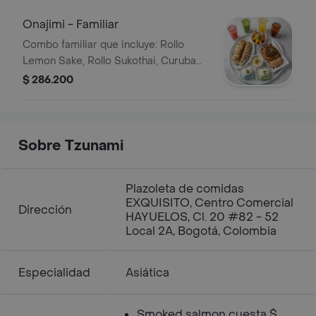
Onajimi - Familiar
Combo familiar que incluye: Rollo
Lemon Sake, Rollo Sukothai, Curuba
Prawns, Arroz Tzunami Tierra (lomo,
$ 286.200
panceta, pechuga), Kani Cheese,
postre Tres Mares y cuatro bebidas a
elección.
Sobre Tzunami
Plazoleta de comidas
EXQUISITO, Centro Comercial
Dirección
HAYUELOS, Cl. 20 #82 - 52
Local 2A, Bogotá, Colombia
Especialidad
Asiática
Smoked salmon cuesta $