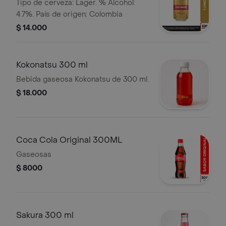
Lta 330ml
Tipo de cerveza: Lager. % Alcohol:
4.7%. País de origen: Colombia
$ 14.000
Kokonatsu 300 ml
Bebida gaseosa Kokonatsu de 300 ml.
$ 18.000
Coca Cola Original 300ML
Gaseosas
$ 8000
Sakura 300 ml