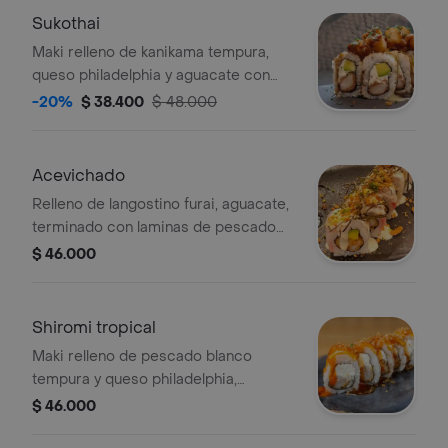
Sukothai
Maki relleno de kanikama tempura,
queso philadelphia y aguacate con
toping de langostino furai bañado en
-20%
$ 38.400
$ 48.000
miel mostasa y teriyaki artesanal.
Acevichado
Relleno de langostino furai, aguacate,
terminado con laminas de pescado
blanco, salsa leche de tigre al rocoto,
$ 46.000
furikake nipon.
Shiromi tropical
Maki relleno de pescado blanco
tempura y queso philadelphia,
cubierto con plátano maduro y salsa
$ 46.000
tare.