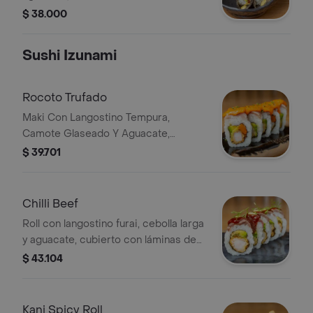
anticuchera, terminado con ají criollo
$ 38.000
y gotas de limón.
Sushi Izunami
Rocoto Trufado
Maki Con Langostino Tempura,
Camote Glaseado Y Aguacate,
Cubierto Con Laminas De Atun Y
$ 39.701
Banado Con Salsa De Rocoto Trufada.
Chilli Beef
Roll con langostino furai, cebolla larga
y aguacate, cubierto con láminas de
solomito en salsa anticuchera y ají
$ 43.104
criollo.
Kani Spicy Roll