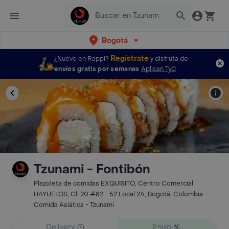
Bogotá
Regístrate
¿Nuevo en Rappi?
y disfruta de
envíos gratis por semanas
Aplican TyC
Tzunami - Fontibón
Plazoleta de comidas EXQUISITO, Centro Comercial
HAYUELOS, Cl. 20 #82 - 52 Local 2A, Bogotá, Colombia
Comida Asiática - Tzunami
Delivery
Envío