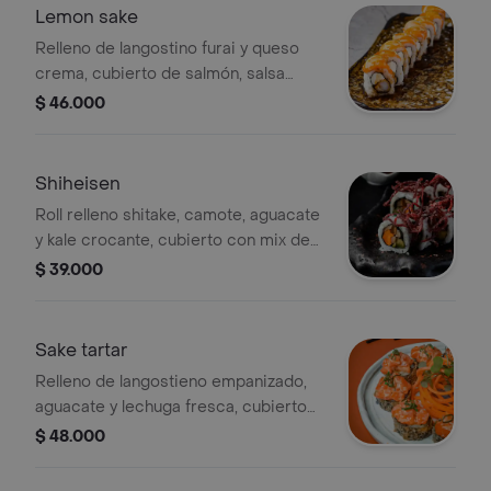
Lemon sake
Relleno de langostino furai y queso
crema, cubierto de salmón, salsa
teriyaki y media luna de limón.
$ 46.000
Shiheisen
Roll relleno shitake, camote, aguacate
y kale crocante, cubierto con mix de
ajonjolí, remolacha crispy y salsa yuzu
$ 39.000
Sake tartar
Relleno de langostieno empanizado,
aguacate y lechuga fresca, cubierto
con un tartar de salmon con salsa
$ 48.000
mayo spicy y decorado con quinua
crocante y gotas de aceite de trufa