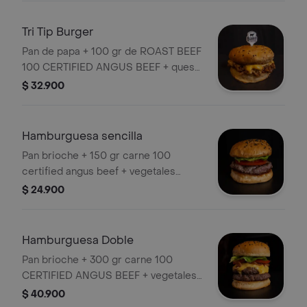
americano (kraft) + tocineta + salsa de
tomate (heinz) y mayonesa (kraft)
Tri Tip Burger
Pan de papa + 100 gr de ROAST BEEF
100 CERTIFIED ANGUS BEEF + queso
americano (KRAFT) + cebolla
$ 32.900
caramelizada
Hamburguesa sencilla
Pan brioche + 150 gr carne 100
certified angus beef + vegetales
(tomate, cogollo de lechuga europeo,
$ 24.900
cebolla caramelizada) + salsa de
tomate (heinz) y mayonesa (kraft)
Hamburguesa Doble
Pan brioche + 300 gr carne 100
CERTIFIED ANGUS BEEF + vegetales
(tomate, cogollo de lechuga europeo,
$ 40.900