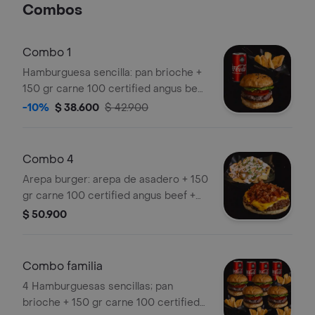
Combos
Combo 1
Hamburguesa sencilla: pan brioche +
150 gr carne 100 certified angus beef
+ vegetales (tomate, cogollo de
-10%
$ 38.600
$ 42.900
lechuga europeo, cebolla
caramelizada) + queso americano
(kraft) o queso philadelphia (kraft) +
Combo 4
papas fritas (mc cain crispers) +
Arepa burger: arepa de asadero + 150
bebida
gr carne 100 certified angus beef +
queso americano (kraft) + tocineta +
$ 50.900
papas para compartir (mc cain
crispers) dark o urban
Combo familia
4 Hamburguesas sencillas; pan
brioche + 150 gr carne 100 certified