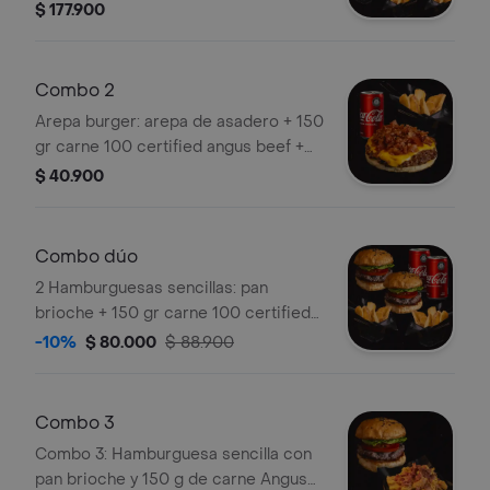
angus beef + queso americano (kraft)
$ 177.900
o queso philadelphia + cuatro papas
fritas (mc cain crispers) + cuatro
coca colas en lata x 269 ml
Combo 2
Arepa burger: arepa de asadero + 150
gr carne 100 certified angus beef +
queso americano (kraft) + tocineta +
$ 40.900
papas fritas (mc cain crispers) +
bebida
Combo dúo
2 Hamburguesas sencillas: pan
brioche + 150 gr carne 100 certified
angus beef+ vegetales (tomate,
-10%
$ 80.000
$ 88.900
cogollo de lechuga europeo, cebolla
caramelizada) + queso americano
(kraft) o queso philadelphia + dos
Combo 3
papas fritas (mc cain crispers) + 2
Combo 3: Hamburguesa sencilla con
bebidas
pan brioche y 150 g de carne Angus