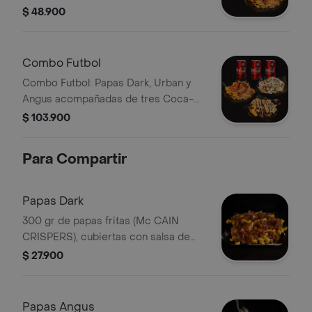
certificada, acompañada de papas
$ 48.900
McCain Crispers con queso y
tocineta.
Combo Futbol
Combo Futbol: Papas Dark, Urban y
Angus acompañadas de tres Coca-
Colas en lata de 269 ml.
$ 103.900
Para Compartir
Papas Dark
300 gr de papas fritas (Mc CAIN
CRISPERS), cubiertas con salsa de
queso cheddar y tocineta picada.
$ 27.900
Papas Angus