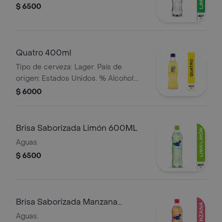
$ 6500
Quatro 400ml
Tipo de cerveza: Lager. País de
origen: Estados Unidos. % Alcohol:
5.0%
$ 6000
Brisa Saborizada Limón 600ML
Aguas
$ 6500
Brisa Saborizada Manzana
600ML
Aguas.