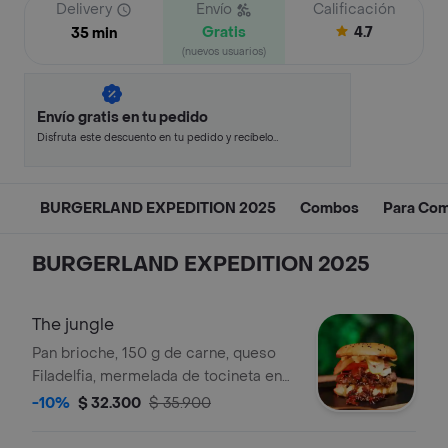
Delivery
Envío
Calificación
Gratis
4.7
35 min
(nuevos usuarios)
Envío gratis en tu pedido
Disfruta este descuento en tu pedido y recíbelo
en minutos.
BURGERLAND EXPEDITION 2025
Combos
Para Com
BURGERLAND EXPEDITION 2025
The jungle
Pan brioche, 150 g de carne, queso
Filadelfia, mermelada de tocineta en
cerveza negra, queso azul, pepinillos
-10%
$ 32.300
$ 35.900
encurtidos, tomates y salsa de la
casa.