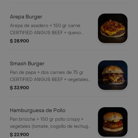
cebolla caramelizada) + salsa de
tomate (HEINZ) y mayonesa (KRAFT)
Arepa Burger
Arepa de asadero + 150 gr carne
CERTIFIED ANGUS BEEF + queso
americano (KRAFT) + tocineta
$ 28.900
Smash Burger
Pan de papa + dos carnes de 75 gr
CERTIFIED ANGUS BEEF + vegetales
(tomate, cebolla SMASH y pepinillos
$ 33.900
agridulces) + dos porciones de queso
americano (KRAFT)
Hamburguesa de Pollo
Pan brioche + 150 gr pollo crispy +
vegetales (tomate, cogollo de lechuga
europeo, cebolla caramelizada) +
$ 22.900