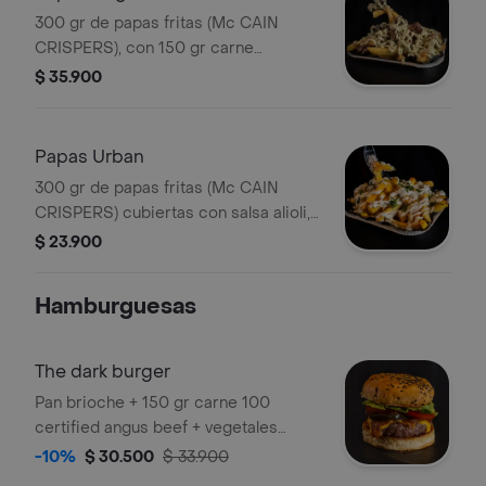
300 gr de papas fritas (Mc CAIN
CRISPERS), con 150 gr carne
CERTIFIED ANGUS BEEF picada en
$ 35.900
trozos y bañadas con salsa de
chimichurri blanco.
Papas Urban
300 gr de papas fritas (Mc CAIN
CRISPERS) cubiertas con salsa alioli,
queso parmesano y cilantro fresco.
$ 23.900
Hamburguesas
The dark burger
Pan brioche + 150 gr carne 100
certified angus beef + vegetales
(tomate, cogollo de lechuga europeo,
-10%
$ 30.500
$ 33.900
cebolla caramelizada) + queso