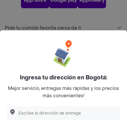
App Store
Google play
AppGallery
Pide tu comida favorita cerca de ti
Categorías
Únete a Rappi
Ingresa tu dirección en Bogotá:
Sobre Rappi
Mejor servicio, entregas más rápidas y los precios
más convenientes!
Facebook
Twitter
Instagram
©
2026
Rappi Inc. All rights reserved.