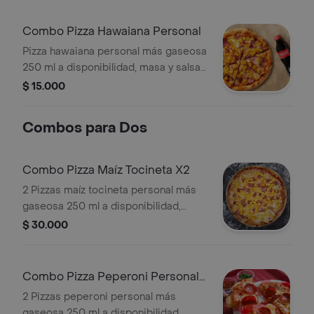
Combo Pizza Hawaiana Personal
Pizza hawaiana personal más gaseosa
250 ml a disponibilidad, masa y salsa
napoles de la casa, queso mozzarella,
$ 15.000
jamon y piña caramelizada
Combos para Dos
Combo Pizza Maíz Tocineta X2
2 Pizzas maíz tocineta personal más
gaseosa 250 ml a disponibilidad,
masa y salsa napoles de la casa,
$ 30.000
queso mozzarella, tocineta y maíz
Combo Pizza Peperoni Personal
X2
2 Pizzas peperoni personal más
gaseosa 250 ml a disponibilidad,