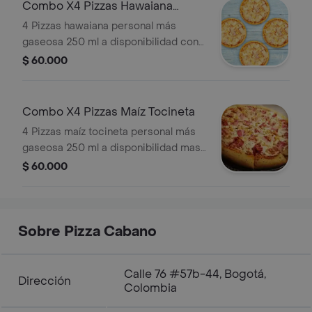
Combo X4 Pizzas Hawaiana
Personal
4 Pizzas hawaiana personal más
gaseosa 250 ml a disponibilidad con
masa y salsa napoles de la casa,
$ 60.000
queso mozzarella, jamon y piña
caramelizada
Combo X4 Pizzas Maíz Tocineta
4 Pizzas maíz tocineta personal más
gaseosa 250 ml a disponibilidad masa
y salsa napoles de la casa, queso
$ 60.000
mozzarella, tocineta y maíz
Sobre Pizza Cabano
Calle 76 #57b-44, Bogotá,
Dirección
Colombia