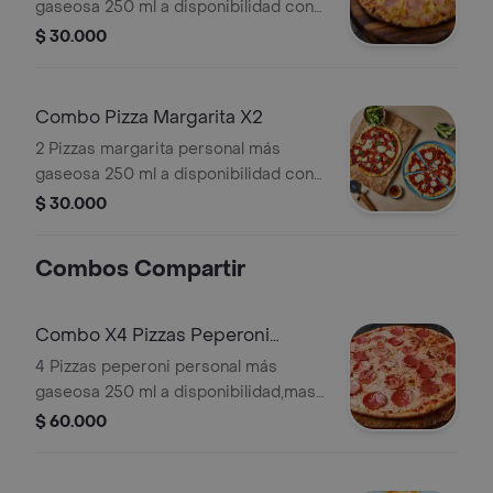
gaseosa 250 ml a disponibilidad con
masa y salsa napoles de la casa,
$ 30.000
queso mozzarella, jamon y piña
caramelizada
Combo Pizza Margarita X2
2 Pizzas margarita personal más
gaseosa 250 ml a disponibilidad con
masa y salsa napoles de la casa,
$ 30.000
queso mozzarella, jamon y maíz
Combos Compartir
Combo X4 Pizzas Peperoni
Personal
4 Pizzas peperoni personal más
gaseosa 250 ml a disponibilidad,masa
y salsa napoles de la casa, queso
$ 60.000
mozzarella, peperoni