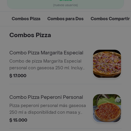
(nuevos usuarios)
Combos Pizza
Combos para Dos
Combos Compartir
Combos Pizza
Combo Pizza Margarita Especial
Combo de pizza Margarita Especial
personal con gaseosa 250 ml. Incluye
masa y salsa napolitana de la casa,
$ 17.000
queso mozzarella, jamón, maíz,
pimentón y cebolla.
Combo Pizza Peperoni Personal
Pizza peperoni personal más gaseosa
250 ml a disponibilidad con masa y
salsa napoles de la casa, queso
$ 15.000
mozzarella, pepperoni