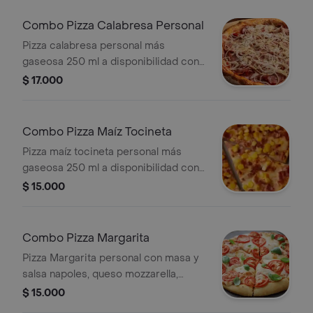
Combo Pizza Calabresa Personal
Pizza calabresa personal más
gaseosa 250 ml a disponibilidad con
masa y salsa napoles de la casa,
$ 17.000
queso mozzarella, chorizo, peperoni y
maíz
Combo Pizza Maíz Tocineta
Pizza maíz tocineta personal más
gaseosa 250 ml a disponibilidad con
masa y salsa napoles de la casa,
$ 15.000
queso mozzarella, tocineta y maíz
Combo Pizza Margarita
Pizza Margarita personal con masa y
salsa napoles, queso mozzarella,
tomate y albahaca. Incluye gaseosa
$ 15.000
250 ml.