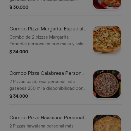
masa y salsa napoles de la casa,
$ 30.000
queso mozzarella, peperoni
Combo Pizza Margarita Especial
X2
Combo de 2 pizzas Margarita
Especial personales con masa y salsa
de la casa, queso mozzarella, jamón,
$ 34.000
maíz, pimentón y cebolla. Incluye
gaseosa de 250 ml.
Combo Pizza Calabresa Personal
X2
2 Pizzas calabresa personal más
gaseosa 250 ml a disponibilidad con
masa y salsa napoles de la casa,
$ 34.000
queso mozzarella, chorizo, peperoni y
maíz
Combo Pizza Hawaiana Personal
X2
2 Pizzas hawaiana personal más