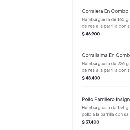
(corral o cascos) + beb
Corralera En Combo
Hamburguesa de 165 g
de res a la parrilla con 
queso americano, cebolla
$ 46.900
tomate + papas mediana
cascos) + bebida pet
Corralísima En Com
Hamburguesa de 226 g
de res a la parrilla con
mozzarella, tomate, cebo
$ 48.400
salsas + papas medianas
cascos) + bebida pet
Pollo Parrillero Insign
Hamburguesa de 154 g 
pollo a la parrilla con s
una tajada de queso tip
$ 37.400
pepinillos, cebolla en ro