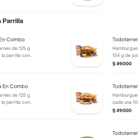
apas callejera,
tomate y mostaza
Parrilla
a En Combo
Todoterre
rnes de 125 g
Hamburguesa
la parrilla con
154 g de pol
ella, lechuga,
tocineta, qu
$ 49.000
s + papas
lechuga, ce
os) + bebida
pan papa + 
cascos) + b
ra En Combo
Todoterre
rnes de 125 g
Hamburgues
la parrilla con
cada una 10
so mozzarella,
salsa BBQ, 
$ 49.000
 + papas
pepinillos, 
os) + bebida
blanca, sal
papa + papa
Todoterre
PET