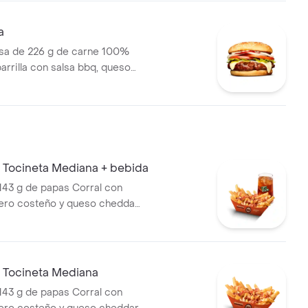
a
a de 226 g de carne 100%
parrilla con salsa bbq, queso
 tomate en rodajas, cebolla en
huga, salsa blanca, salsa de
ostaza
 Tocineta Mediana + bebida
143 g de papas Corral con
uero costeño y queso cheddar
 Tocineta Mediana
143 g de papas Corral con