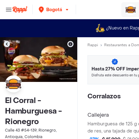
Bogotá
¿Nuevo en Rap
Rappi
Restaurantes a Dom
Hasta 27% OFF imper
Disfruta este descuento en tu 
en minutos.
Corralazos
El Corral -
Hamburguesa -
Callejera
Rionegro
Hamburguesa de 125 g
Calle 43 #54-139, Rionegro,
de res, una tajada de q
Antioquia, Colombia
mozzarella, papas callej