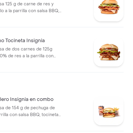
 125 g de carne de res y
lo a la parrilla con salsa BBQ,
eso mozzarella, pepinillos,
bolla y salsa miel mostaza en
o Tocineta Insignia
a de dos carnes de 125g
0% de res a la parrilla con
tocineta, queso mozzarella,
lechuga, tomate, cebolla, salsa
sa de tomate y mostaza en pan
illero Insignia en combo
a de 154 g de pechuga de
arrilla con salsa BBQ, tocineta,
de queso tipo mozzarella,
cebolla en rodajas, lechuga y