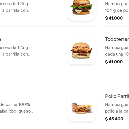
rnes de 125 g
Hamburguesa
la parrilla con
154 g de pol
ella, lechuga,
tocineta, qu
$ 41.000
lla en rodajas y
lechuga, ce
pan papa
a
Todoterren
rnes de 125 g
Hamburgues
la parrilla con
cada una 10
so mozzarella,
salsa BBQ, 
$ 41.000
lanca, salsa bbq y
pepinillos, 
blanca, sal
papa
Pollo Parr
 de carne 100%
Hamburgues
 salsa bbq, queso
pollo a la p
ate, lechuga y
una tajada 
$ 45.400
+ papas medianas
pepinillos, 