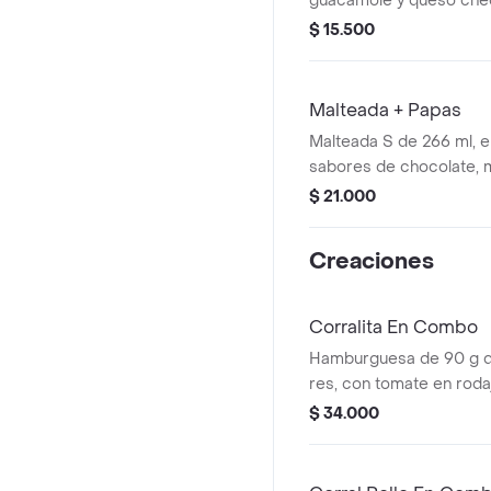
guacamole y queso che
$ 15.500
Malteada + Papas
Malteada S de 266 ml, el
sabores de chocolate, 
del bosque, vainilla o C
$ 21.000
medianas. La consisten
producto puede variar 
Creaciones
de entrega.
Corralita En Combo
Hamburguesa de 90 g 
res, con tomate en roda
rodajas, lechuga, salsa 
$ 34.000
tomate + papas mediana
cascos) + bebida pet