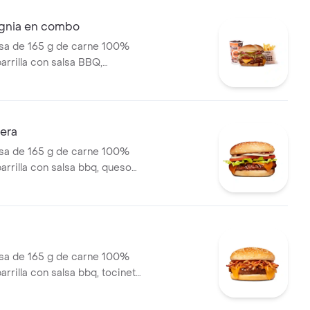
a en pan papa + papas
orral o cascos) + bebida PET
ignia en combo
a de 165 g de carne 100%
parrilla con salsa BBQ,
eso americano, pepinillos,
ate, cebolla, salsa blanca,
mate y mostaza en pan papa +
l medianas + bebida PET
sera
a de 165 g de carne 100%
parrilla con salsa bbq, queso
cebolla en rodajas, tomate en
huga y salsas en pan ajonjolí
a de 165 g de carne 100%
parrilla con salsa bbq, tocineta,
de queso tipo americano,
lé y salsa de tomate en pan