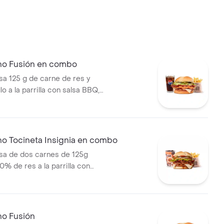
no Fusión en combo
 125 g de carne de res y
lo a la parrilla con salsa BBQ,
eso mozzarella, pepinillos,
bolla y salsa miel mostaza en
papas medianas (Corral o
ebida PET
no Tocineta Insignia en combo
a de dos carnes de 125g
0% de res a la parrilla con
tocineta, queso mozzarella,
lechuga, tomate, cebolla, salsa
sa de tomate y mostaza en pan
s Corral medianas + bebida
no Fusión