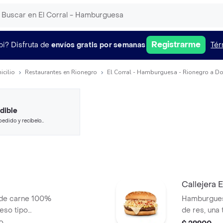
Registrarme
pi?
Disfruta de
envíos gratis por semanas
Tér
icilio
Restaurantes en Rionegro
El Corral - Hamburguesa - Rionegro a Do
dible
pedido y recíbelo
Callejera
 de carne 100%
Hamburgues
ueso tipo
de res, una
era, salsa blanca,
mozzarella, 