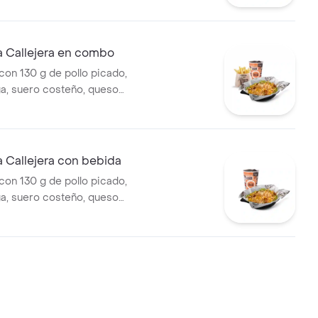
mate y mostaza en pan ajonjolí
ral medianas + bebida PET
 Callejera en combo
on 130 g de pollo picado,
ga, suero costeño, queso
sa BBQ, salsa Corral, salsa
callejera. + papas Corral
 bebida PET
 Callejera con bebida
on 130 g de pollo picado,
ga, suero costeño, queso
sa BBQ, salsa Corral, salsa
callejera. + bebida PET