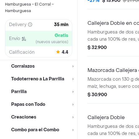
-27%
$ 15.900
$ 21.90
Hamburguesa - El Corral -
salsa de tomate y mosta
Hamburguesa
Callejera Doble en 
Delivery
35 min
Hamburguesa de dos ca
Gratis
Envío
cada una 100% de res, 
(nuevos usuarios)
queso tipo mozzarella, p
$ 32.900
Calificación
4.4
salsa blanca, salsa de 
en pan ajonjolí + papas
Corralazos
bebida PET
Mazorcada Callejera 
Todoterreno a La Parrilla
Mazorcada con 130 g de
maíz, lechuga, suero co
Parrilla
costeño, salsa BBQ, sals
$ 30.900
piña y papa callejera. + 
Papas con Todo
Creaciones
Callejera Doble
Hamburguesa de dos ca
Combo para el Combo
cada una 100% de res, 