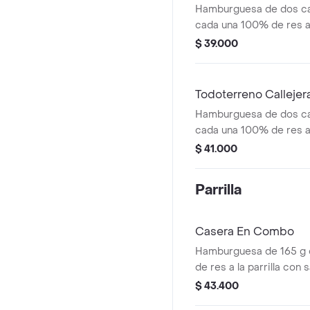
Hamburguesa de dos ca
cada una 100% de res a 
salsa bbq, queso mozzar
$ 39.000
tomate en rodajas, cebo
salsas
Todoterreno Callejer
Hamburguesa de dos ca
cada una 100% de res a 
salsa bbq, tocineta, que
$ 41.000
papas callejera, salsa b
mostaza en pan ajonjolí
Parrilla
Casera En Combo
Hamburguesa de 165 g
de res a la parrilla con
americano, cebolla, tom
$ 43.400
salsas en pan ajonjolí 