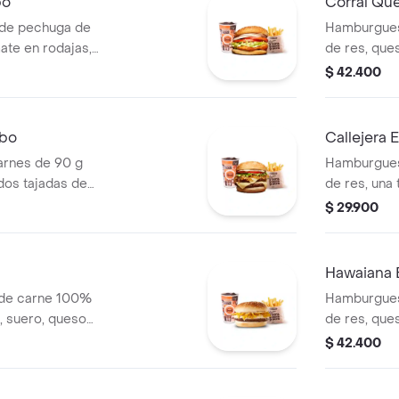
bo
Corral Qu
de pechuga de
Hamburgues
ate en rodajas,
de res, ques
uga y salsa blanca
tomate en r
$ 42.400
l o cascos) +
lechuga fre
(corral o c
mbo
Callejera
rnes de 90 g
Hamburgues
dos tajadas de
de res, una
bolla grillé,
mozzarella, 
$ 29.900
 blanca en pan
salsa de to
s (Corral o
+ papas Cor
Hawaiana
 de carne 100%
Hamburgues
o, suero, queso
de res, ques
 blanca en pan
lechuga, sa
$ 42.400
s (corral o
en pan ajonj
cascos) + b