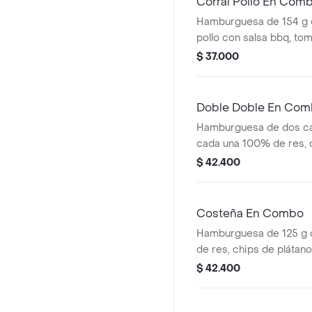
Corral Pollo En Com
Hamburguesa de 154 g 
pollo con salsa bbq, tom
cebolla en rodajas, lech
$ 37.000
+ papas medianas (corra
bebida pet
Doble Doble En Co
Hamburguesa de dos ca
cada una 100% de res, 
queso tipo mozzarella, ce
$ 42.400
tomate, lechuga y salsa
ajonjolí + papas mediana
cascos) + bebida PET
Costeña En Combo
Hamburguesa de 125 g
de res, chips de plátan
costeño rallado y salsa
$ 42.400
ajonjolí + papas mediana
cascos) + bebida pet