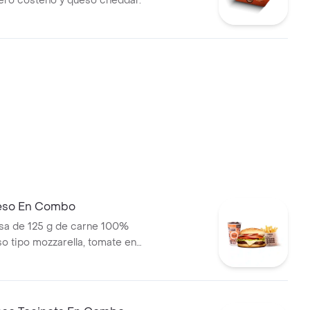
uero costeño y queso cheddar.
eso En Combo
a de 125 g de carne 100%
so tipo mozzarella, tomate en
olla en rodajas, lechuga y
pas medianas (corral o
ebida pet