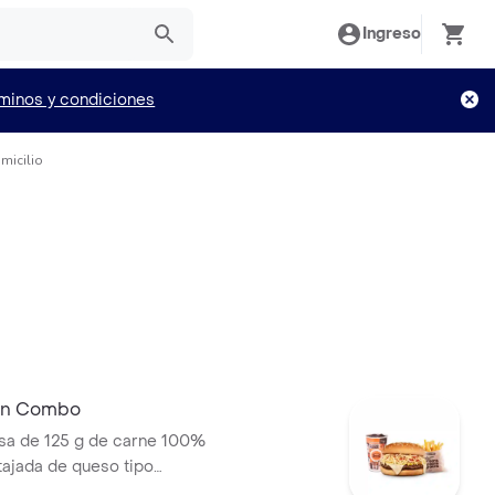
Ingreso
minos y condiciones
micilio
 En Combo
a de 125 g de carne 100%
 tajada de queso tipo
papas callejera, salsa blanca,