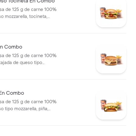
eso Tocineta En Combo
a de 125 g de carne 100%
o mozzarella, tocineta,
odajas, cebolla en rodajas,
sca y salsas + papas medianas
ascos) + bebida
 En Combo
a de 125 g de carne 100%
 tajada de queso tipo
papas callejera, salsa blanca,
mate y mostaza en pan ajonjolí
ral medianas + bebida PET
 En Combo
a de 125 g de carne 100%
o tipo mozzarella, piña,
lsa blanca y salsa de tomate
olí + papas medianas (corral o
ebida pet