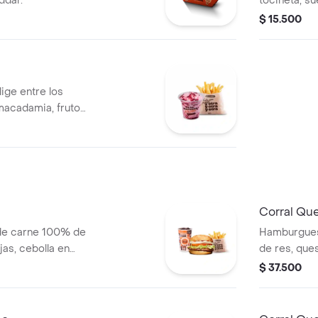
ddar.
tocineta, s
$ 15.500
ige entre los
macadamia, frutos
afé + papas
cia de este
debido al tiempo
Corral Qu
de carne 100% de
Hamburgues
jas, cebolla en
de res, que
blanca y salsa de
rodajas, ceb
$ 37.500
s (corral o
salsas + pa
cascos) + b