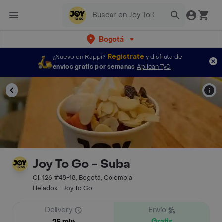
Bogotá
Regístrate
¿Nuevo en Rappi?
y disfruta de
envíos gratis por semanas
Aplican TyC
Joy To Go - Suba
Cl. 126 #48-18, Bogotá, Colombia
Helados - Joy To Go
Delivery
Envío
Gratis
25 min