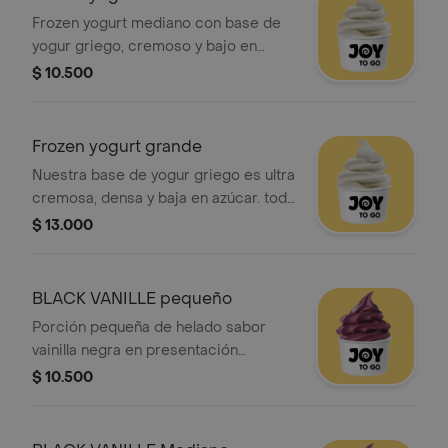
Frozen yogurt mediano con base de
yogur griego, cremoso y bajo en
azúcar.
$ 10.500
Frozen yogurt grande
Nuestra base de yogur griego es ultra
cremosa, densa y baja en azúcar. todo
el placer indulgente que buscas,
$ 13.000
cargado de proteína y libre de culpas.
simplemente: deli sin drama.
BLACK VANILLE pequeño
Porción pequeña de helado sabor
vainilla negra en presentación
congelada.
$ 10.500