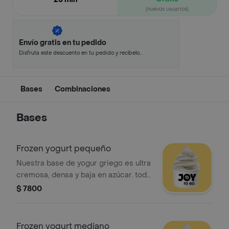
(nuevos usuarios)
Envío gratis en tu pedido
Disfruta este descuento en tu pedido y recíbelo
en minutos.
Bases
Combinaciones
Bases
Frozen yogurt pequeño
Nuestra base de yogur griego es ultra
cremosa, densa y baja en azúcar. todo
el placer indulgente que buscas,
$ 7800
cargado de proteína y libre de culpas.
simplemente: deli sin drama.
Frozen yogurt mediano