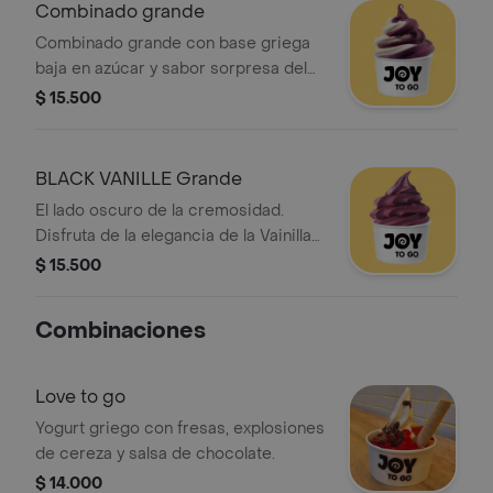
Combinado grande
Combinado grande con base griega
baja en azúcar y sabor sorpresa del
mes. Incluye helado de dos colores.
$ 15.500
BLACK VANILLE Grande
El lado oscuro de la cremosidad.
Disfruta de la elegancia de la Vainilla
Francesa en un helado negro intenso.
$ 15.500
Con carbón activado, conocido por
sus propiedades detox, es el
Combinaciones
capricho perfecto: delicioso,
saludable y ¡sin drama!
Love to go
Yogurt griego con fresas, explosiones
de cereza y salsa de chocolate.
$ 14.000