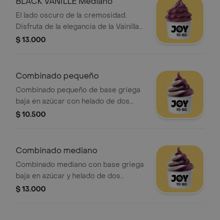
BLACK VANILLE Mediano
El lado oscuro de la cremosidad.
Disfruta de la elegancia de la Vainilla
Francesa en un helado negro intenso.
$ 13.000
Con carbón activado, conocido por
sus propiedades detox, es el
capricho perfecto: delicioso,
Combinado pequeño
saludable y ¡sin drama!
Combinado pequeño de base griega
baja en azúcar con helado de dos
colores y sabor sorpresa del mes.
$ 10.500
Combinado mediano
Combinado mediano con base griega
baja en azúcar y helado de dos
colores. Sabor sorpresa del mes.
$ 13.000