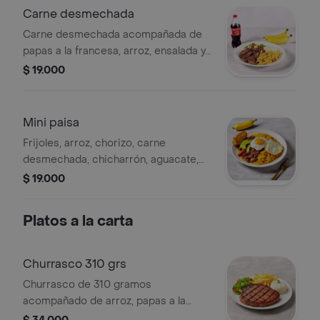
Carne desmechada
Carne desmechada acompañada de
papas a la francesa, arroz, ensalada y
maduro. Incluye bebida Postobón de
$ 19.000
250 ml.
Mini paisa
Frijoles, arroz, chorizo, carne
desmechada, chicharrón, aguacate,
huevo frito y plátano maduro. Incluye
$ 19.000
limonada.
Platos a la carta
Churrasco 310 grs
Churrasco de 310 gramos
acompañado de arroz, papas a la
francesa y ensalada fresca.