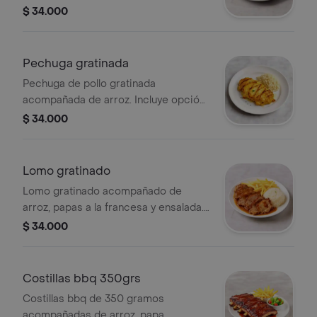
francesa y ensalada. Opción de arroz
$ 34.000
o papa criolla.
Pechuga gratinada
Pechuga de pollo gratinada
acompañada de arroz. Incluye opción
de papa francesa o criolla y ensalada.
$ 34.000
Lomo gratinado
Lomo gratinado acompañado de
arroz, papas a la francesa y ensalada.
Elige entre papas criollas o a la
$ 34.000
francesa.
Costillas bbq 350grs
Costillas bbq de 350 gramos
acompañadas de arroz, papa