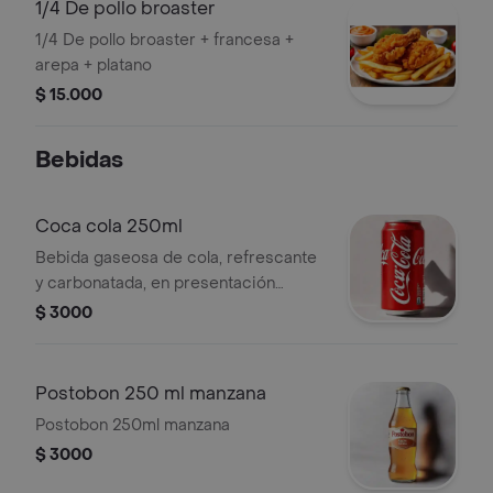
1/4 De pollo broaster
1/4 De pollo broaster + francesa +
arepa + platano
$ 15.000
Bebidas
Coca cola 250ml
Bebida gaseosa de cola, refrescante
y carbonatada, en presentación
individual de 250 mililitros.
$ 3000
Postobon 250 ml manzana
Postobon 250ml manzana
$ 3000