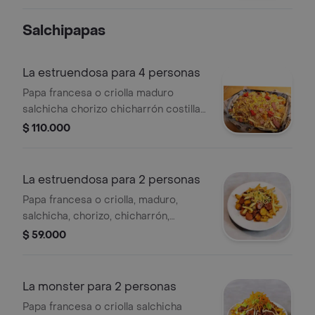
Salchipapas
La estruendosa para 4 personas
Papa francesa o criolla maduro
salchicha chorizo chicharrón costillas
bbq salsa de la casa salsa de ajo papa
$ 110.000
ripio queso gratinado
La estruendosa para 2 personas
Papa francesa o criolla, maduro,
salchicha, chorizo, chicharrón,
costillas BBQ, salsa de la casa, salsa
$ 59.000
de ajo, papa ripio y queso gratinado.
La monster para 2 personas
Papa francesa o criolla salchicha