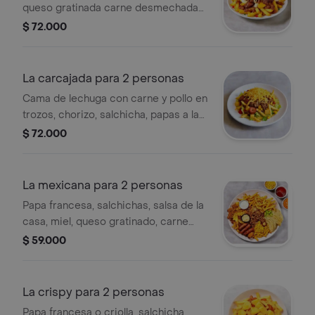
queso gratinada carne desmechada
guacamole chicharrón costillas salsa
$ 72.000
tartara y salsa de la casa
La carcajada para 2 personas
Cama de lechuga con carne y pollo en
trozos, chorizo, salchicha, papas a la
francesa, queso costeño rallado, maíz
$ 72.000
y salsas de piña y de la casa.
La mexicana para 2 personas
Papa francesa, salchichas, salsa de la
casa, miel, queso gratinado, carne
desmechada o pollo, chicharrón,
$ 59.000
chorizo, maíz, tacos, pico de gallo y
salsa tártara.
La crispy para 2 personas
Papa francesa o criolla, salchicha,