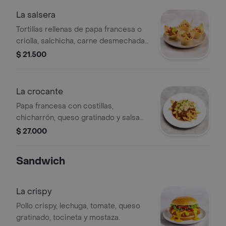
La salsera
Tortillas rellenas de papa francesa o
criolla, salchicha, carne desmechada,
pico de gallo y guacamole.
$ 21.500
La crocante
Papa francesa con costillas,
chicharrón, queso gratinado y salsa
de la casa.
$ 27.000
Sandwich
La crispy
Pollo crispy, lechuga, tomate, queso
gratinado, tocineta y mostaza.