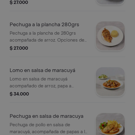
papa francesa o criolla y ensalada.
$ 27.000
Pechuga a la plancha 280grs
Pechuga a la plancha de 280grs
acompañada de arroz. Opciones de
papa francesa o criolla y ensalada.
$ 27.000
Lomo en salsa de maracuyá
Lomo en salsa de maracuyá
acompañado de arroz, papa a
elección (francesa o criolla) y
$ 34.000
ensalada.
Pechuga en salsa de maracuya
Pechuga de pollo en salsa de
maracuyá, acompañada de papas a la