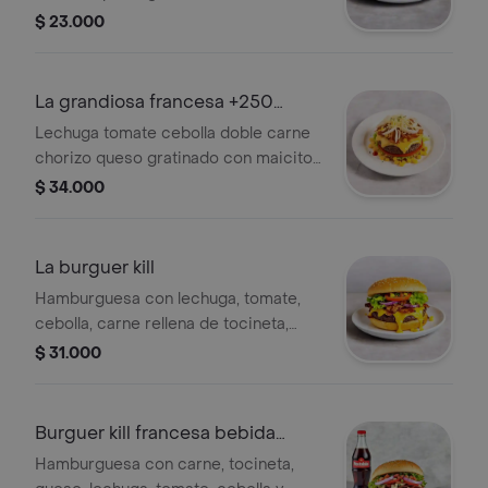
y tocineta salsa de la casa y salsa
$ 23.000
tomate
La grandiosa francesa +250
postobon
Lechuga tomate cebolla doble carne
chorizo queso gratinado con maicitos
y tocineta salsa de la casa y salsa
$ 34.000
tomate
La burguer kill
Hamburguesa con lechuga, tomate,
cebolla, carne rellena de tocineta,
queso, pico de gallo, mayonesa, salsa
$ 31.000
de la casa y maicitos.
Burguer kill francesa bebida
250postobón
Hamburguesa con carne, tocineta,