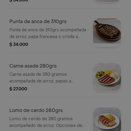
$ 34.000
Punta de anca de 310grs
Punta de anca de 310grs acompañada
de arroz, papa francesa o criolla a
elección y ensalada.
$ 34.000
Carne asada 280grs
Carne asada de 280 gramos
acompañada de arroz, papas a
elección (francesa o criolla) y
$ 27.000
ensalada.
Lomo de cerdo 280grs
Lomo de cerdo de 280 gramos
acompañado de arroz. Opciones de