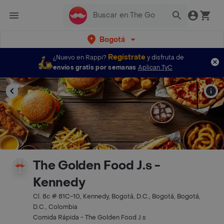
Bogotá
Regístrate
¿Nuevo en Rappi?
y disfruta de
envíos gratis por semanas
Aplican TyC
The Golden Food J.s -
Kennedy
Cl. 8c # 81C-10, Kennedy, Bogotá, D.C., Bogotá, Bogotá,
D.C., Colombia
Comida Rápida - The Golden Food J.s