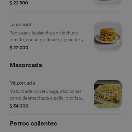
$ 22.500
La casual
Pechuga a la plancha con lechuga,
tomate, queso gratinado, aguacate y
salsa de la casa en pan de
$ 22.000
hamburguesa.
Mazorcada
Mazorcada
Mazorcada con lechuga, salchichas,
carne desmechada o pollo, chorizo,
butifarra, queso costeño rallado, papa
$ 34.000
ripio, maíz tierno y salsas de tomate y
mayonesa.
Perros calientes