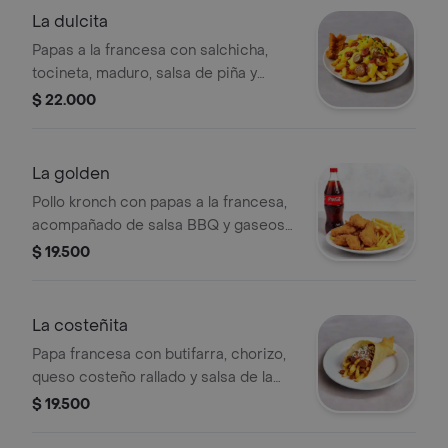
La dulcita
Papas a la francesa con salchicha,
tocineta, maduro, salsa de piña y
queso gratinado. Incluye gaseosa de
$ 22.000
250 ml.
La golden
Pollo kronch con papas a la francesa,
acompañado de salsa BBQ y gaseosa
de 250 ml.
$ 19.500
La costeñita
Papa francesa con butifarra, chorizo,
queso costeño rallado y salsa de la
casa. Incluye gaseosa de 250 ml.
$ 19.500