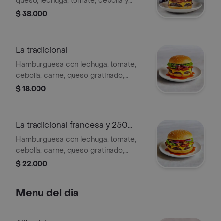
queso, lechuga, tomate, cebolla y
salsas. Incluye bebida Postobón de
$ 38.000
250 ml.
La tradicional
Hamburguesa con lechuga, tomate,
cebolla, carne, queso gratinado,
tocineta y salsas de la casa y tomate.
$ 18.000
La tradicional francesa y 250
postobo
Hamburguesa con lechuga, tomate,
cebolla, carne, queso gratinado,
tocineta, salsa de la casa y salsa de
$ 22.000
tomate. Incluye una bebida Postobón
de 250 ml.
Menu del dia