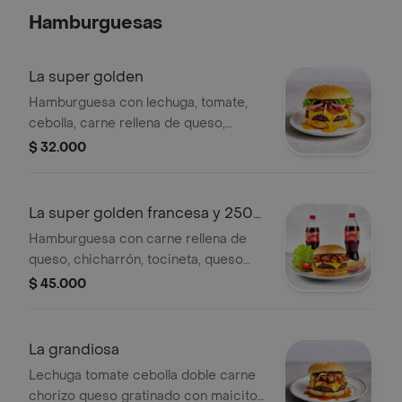
Hamburguesas
La super golden
Hamburguesa con lechuga, tomate,
cebolla, carne rellena de queso,
chicharrón, queso gratinado, tocineta
$ 32.000
y salsa de la casa.
La super golden francesa y 250
postobon
Hamburguesa con carne rellena de
queso, chicharrón, tocineta, queso
gratinado, lechuga, tomate, cebolla y
$ 45.000
salsa de la casa. Incluye dos Postobón
de 250 ml.
La grandiosa
Lechuga tomate cebolla doble carne
chorizo queso gratinado con maicitos