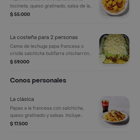
tocineta, queso gratinado, salsa de la
casa, pollo kronch en trozos, salsa
$ 55.000
piña y miel.
La costeña para 2 personas
Cama de lechuga papa francesa o
criolla salchicha butifarra chicharrón
carne desmechada pollo en trozos
$ 59.000
chorizo maicitos tocineta salsa de la
casa queso costeño rayado queso
Conos personales
gratinado papa ripio
La clásica
Papas a la francesa con salchicha,
queso gratinado y salsas. Incluye
gaseosa de 250 ml.
$ 17.500