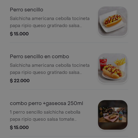
Perro sencillo
Salchicha americana cebolla tocineta
papa ripio queso gratinado salsa
tomate mostaza mayonesa y piña
$ 15.000
Perro sencillo en combo
Salchicha americana cebolla tocineta
papa ripio queso gratinado salsa
tomate mostaza mayonesa y piña +
$ 22.000
papa francesa +gaseosa 250ml
combo perro +gaseosa 250ml
1 perro sencillo salchicha cebolla
papa ripio queso salsa tomate
mayonesa piña +1 gaseosa zero
$ 15.000
250ml colombiana o manzana