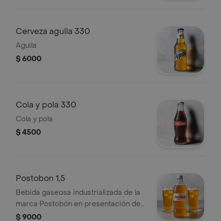
Cerveza agulla 330
Aguila
$ 6000
Cola y pola 330
Cola y pola
$ 4500
Postobon 1,5
Bebida gaseosa industrializada de la
marca Postobón en presentación de
botella de 1.5 litros.
$ 9000