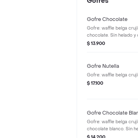
Gofres
Gofre Chocolate
Gofre: waffle belga cruj
chocolate. Sin helado y
$ 13.900
Gofre Nutella
Gofre: waffle belga cruj
$ 17.100
Gofre Chocolate Bla
Gofre: waffle belga cruj
chocolate blanco. Sin h
chantilly.
$ 14.200