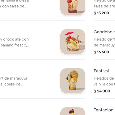
en salsa inglesa,
Helado de a
a con salsa de
salsa de are
illy.
$ 15.200
Capricho 
a y chocolate con
Helado de Y
, banano fresco,
de maracuyá
olate y arequipe.
crujiente de
$ 16.600
Festival
gurt de maracuyá
Helados de m
s, coulis de
vainilla con
y y crujiente
frescas sob
$ 24.000
de frambuesa
crocantes.
Tentación