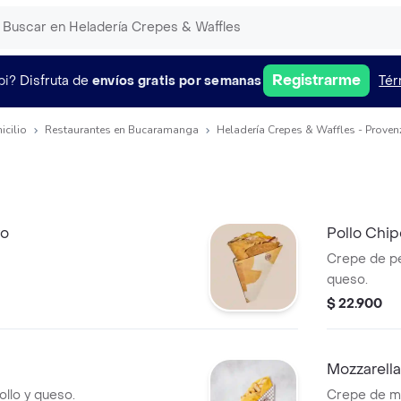
Registrarme
pi?
Disfruta de
envíos gratis por semanas
Tér
icilio
Restaurantes en Bucaramanga
Heladería Crepes & Waffles - Proven
vo
Pollo Chip
Crepe de pe
queso.
$ 22.900
Mozzarella
llo y queso.
Crepe de mo