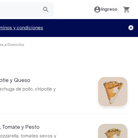
Ingreso
minos y condiciones
za a Domicilio
otle y Queso
chuga de pollo, chipotle y
, Tomate y Pesto
zzarella, tomates secos y