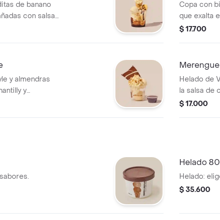
aditas de banano
Copa con bi
bañadas con salsa
que exalta e
, barquillo de
café y choc
$ 17.700
es.
con salsa d
chantilly.
e
Merengue
tyle y almendras
Helado de V
ntilly y
la salsa de
el que usted le
chantilly pa
$ 17.000
Helado 80
 sabores.
Helado: eli
$ 35.600