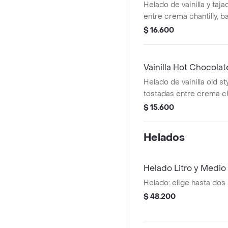
Helado de vainilla y taj
entre crema chantilly, 
de chocolate y arequipe
$ 16.600
galleta crocante y nuec
Vainilla Hot Chocolat
Helado de vainilla old s
tostadas entre crema cha
chocolate caliente con 
$ 15.600
dará gusto a su gusto.
Helados
Helado Litro y Medio
Helado: elige hasta dos
$ 48.200