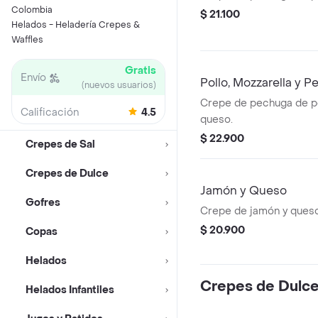
Colombia
$ 21.100
Helados - Heladería Crepes &
Waffles
Gratis
Envío
Pollo, Mozzarella y P
(nuevos usuarios)
Crepe de pechuga de po
Calificación
4.5
queso.
$ 22.900
Crepes de Sal
Crepes de Dulce
Jamón y Queso
Gofres
Crepe de jamón y queso
$ 20.900
Copas
Helados
Crepes de Dulc
Helados Infantiles