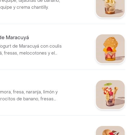
requipe, tajaditas de banano,
quipe y crema chantilly.
de Maracuyá
ogurt de Maracuyá con coulis
, fresas, melocotones y el
 la galleta de encaje.
ora, fresa, naranja, limón y
 trocitos de banano, fresas
re suave bizcochuelo, salsa
, crema chantilly y barquillos