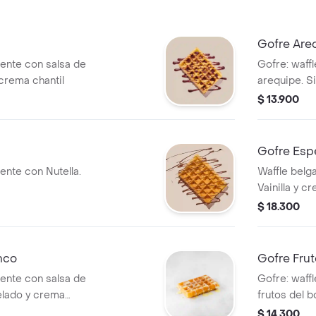
Gofre Are
iente con salsa de
Gofre: waffl
 crema chantil
arequipe. Si
$ 13.900
Gofre Esp
iente con Nutella.
Waffle belg
Vainilla y cr
$ 18.300
nco
Gofre Fru
iente con salsa de
Gofre: waffl
elado y crema
frutos del 
chantilly.
$ 14.300