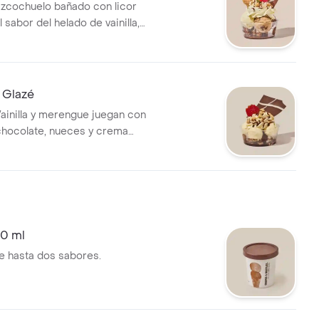
zcochuelo bañado con licor
l sabor del helado de vainilla,
olate y combina sutilmente
e chocolate, nueces y crema
 Glazé
ainilla y merengue juegan con
 chocolate, nueces y crema
ra proporcionar solo placer.
0 ml
ge hasta dos sabores.