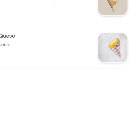
 Queso
ueso.