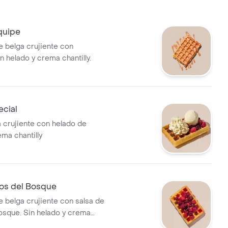
quipe
e belga crujiente con
n helado y crema chantilly.
ecial
a crujiente con helado de
ema chantilly
tos del Bosque
e belga crujiente con salsa de
bosque. Sin helado y crema