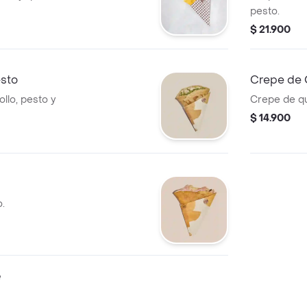
pesto.
$ 21.900
esto
Crepe de
llo, pesto y
Crepe de q
$ 14.900
.
e