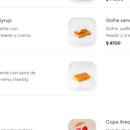
Syrup
Gofre senc
iente con
Gofre: waffl
n helado y crema
helado y cre
$ 8700
iente con salsa de
rema chantilly.
Copa Are