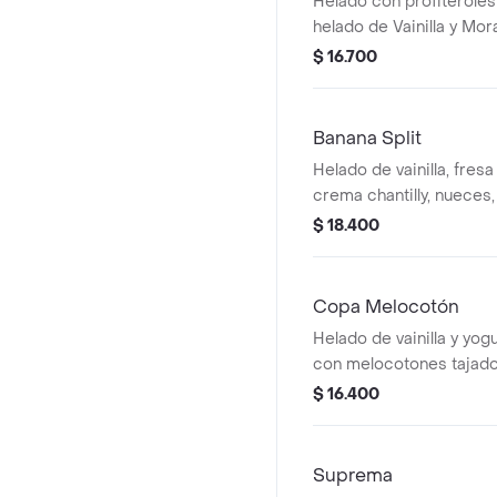
Helado con profiteroles 
helado de Vainilla y Mor
frambuesa y crema chant
$ 16.700
Banana Split
Helado de vainilla, fres
crema chantilly, nueces
barquillo, salsa de choc
$ 18.400
Copa Melocotón
Helado de vainilla y yo
con melocotones tajado
maracuyá, crema chantill
$ 16.400
galleta de encaje.
Suprema