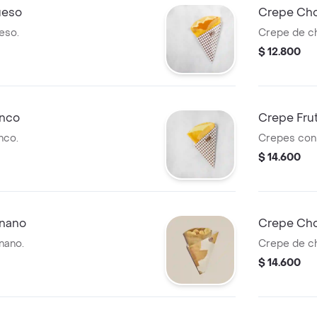
ueso
Crepe Cho
eso.
Crepe de ch
$ 12.800
anco
Crepe Fru
nco.
Crepes con 
$ 14.600
anano
Crepe Cho
nano.
Crepe de ch
$ 14.600