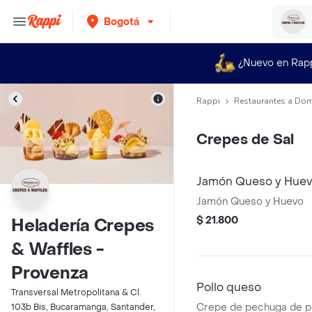
Bogotá
¿Nuevo en Rap
Rappi
Restaurantes a Dom
Crepes de Sal
Jamón Queso y Hue
Jamón Queso y Huevo
$ 21.800
Heladería Crepes
& Waffles -
Provenza
Pollo queso
Transversal Metropolitana & Cl.
Crepe de pechuga de po
103b Bis, Bucaramanga, Santander,