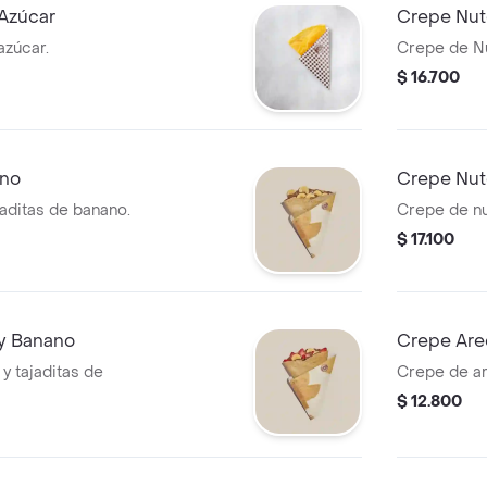
 Azúcar
Crepe Nut
azúcar.
Crepe de Nu
$ 16.700
ano
Crepe Nute
jaditas de banano.
Crepe de nut
$ 17.100
 y Banano
Crepe Are
 y tajaditas de
Crepe de ar
$ 12.800