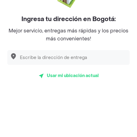
Mercari - Postres
Myriam Camhi Co
Ingresa tu dirección en Bogotá:
Magnifique
Mejor servicio, entregas más rápidas y los precios
más convenientes!
Empanaditas de Pipian - Empanadas
Desayunadero de la 42
Luisa Postres
Usar mi ubicación actual
Sopitas y Frijoladas
Subway
Top Marcas y Cadenas de Restaurantes
Encuéntranos en estos países