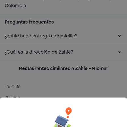
Colombia
Preguntas frecuentes
¿Zahle hace entrega a domicilio?
¿Cuál es la dirección de Zahle?
Restaurantes similares a Zahle - Riomar
L´s Café
Philippe
Baskin Robbins
La Cesta