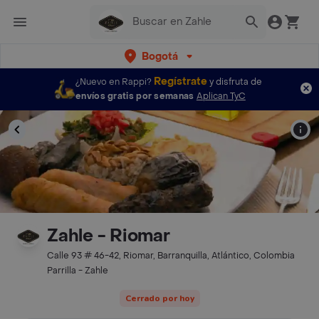
Bogotá
Regístrate
¿Nuevo en Rappi?
y disfruta de
envíos gratis por semanas
Aplican TyC
Zahle - Riomar
Calle 93 # 46-42, Riomar, Barranquilla, Atlántico, Colombia
Parrilla - Zahle
Cerrado por hoy