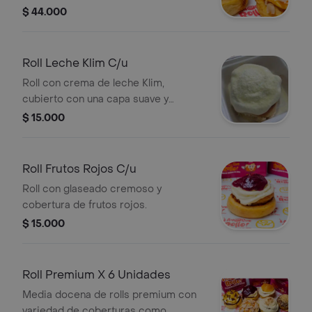
frutos rojos y caramelo con
$ 44.000
almendras.
Roll Leche Klim C/u
Roll con crema de leche Klim,
cubierto con una capa suave y
cremosa.
$ 15.000
Roll Frutos Rojos C/u
Roll con glaseado cremoso y
cobertura de frutos rojos.
$ 15.000
Roll Premium X 6 Unidades
Media docena de rolls premium con
variedad de coberturas como