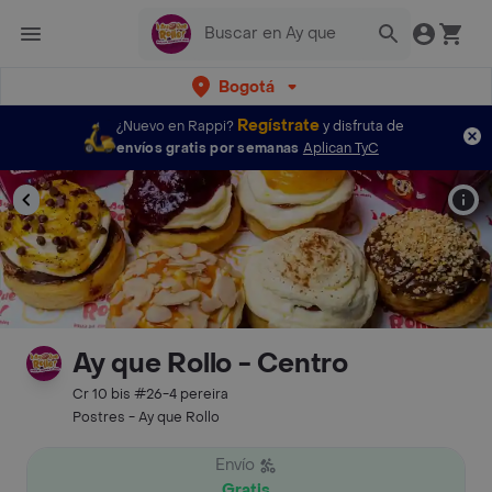
Bogotá
Regístrate
¿Nuevo en Rappi?
y disfruta de
envíos gratis por semanas
Aplican TyC
Ay que Rollo - Centro
Cr 10 bis #26-4 pereira
Postres - Ay que Rollo
Envío
Gratis