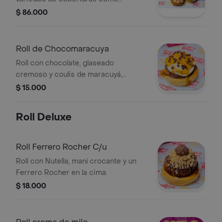
almendras, chocolate y frutas.
$ 86.000
Roll de Chocomaracuya
Roll con chocolate, glaseado
cremoso y coulis de maracuyá,
decorado con chispas de chocolate.
$ 15.000
Roll Deluxe
Roll Ferrero Rocher C/u
Roll con Nutella, maní crocante y un
Ferrero Rocher en la cima.
$ 18.000