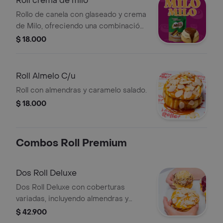
Roll crema de milo
Rollo de canela con glaseado y crema
de Milo, ofreciendo una combinación
dulce y crocante.
$ 18.000
Roll Almelo C/u
Roll con almendras y caramelo salado.
$ 18.000
Combos Roll Premium
Dos Roll Deluxe
Dos Roll Deluxe con coberturas
variadas, incluyendo almendras y
chocolate. Incluye bebida refrescante
$ 42.900
personal.