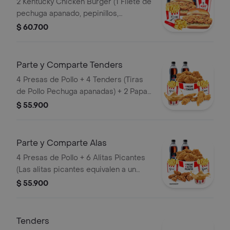
2 Kentucky Chicken Burger (1 Filete de
pechuga apanado, pepinillos,
mayonesa premium y mantequilla) + 2
$ 60.700
Papas Pequeñas + 2 Gaseosas PET
400ml + 1 Avalancha Oreo
Parte y Comparte Tenders
4 Presas de Pollo + 4 Tenders (Tiras
de Pollo Pechuga apanadas) + 2 Papas
Pequeñas + 1 Balde de Salsa 100g + 2
$ 55.900
Gaseosas Pet 400 ml
Parte y Comparte Alas
4 Presas de Pollo + 6 Alitas Picantes
(Las alitas picantes equivalen a un
trozo de ala) + 2 Papas Pequeñas + 2
$ 55.900
Gaseosas Pet 400ml + 1 Balde de
Salsa 100g
Tenders