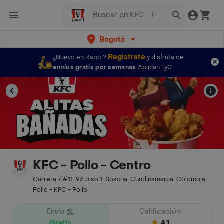
Bogotá
Regístrate
¿Nuevo en Rappi?
y disfruta de
envíos gratis por semanas
Aplican TyC
KFC - Pollo - Centro
Carrera 7 #11-96 piso 1, Soacha, Cundinamarca, Colombia
Pollo - KFC - Pollo
Envío
Calificación
Gratis
4.1