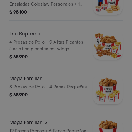
Ensaladas Coleslaw Personales + 1
Gaseosa 1,5 Litros
$ 98.100
Trio Supremo
4 Presas de Pollo + 9 Alitas Picantes
(Las alitas picantes hot wings
equivalen a un trozo de ala) + 1
$ 65.900
PopCorn Mediano (Trozos de
pechuga apanados) + 3 Papas
Pequeñas + 1 Balde de Salsa 100g
Mega Familiar
8 Presas de Pollo + 4 Papas Pequeñas
$ 68.900
Mega Familiar 12
12 Presas Presas + 6 Papas Pequeñas