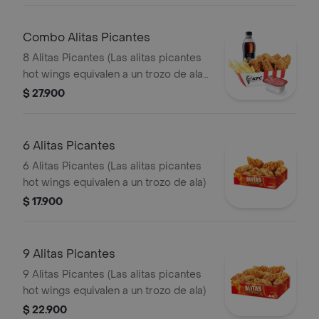
Combo Alitas Picantes
8 Alitas Picantes (Las alitas picantes
hot wings equivalen a un trozo de ala)
+ 1 Papa Pequeña + 1 Gaseosa PET
$ 27.900
400ml + + 1 Blister de Salsa BBQ
6 Alitas Picantes
6 Alitas Picantes (Las alitas picantes
hot wings equivalen a un trozo de ala)
$ 17.900
9 Alitas Picantes
9 Alitas Picantes (Las alitas picantes
hot wings equivalen a un trozo de ala)
$ 22.900