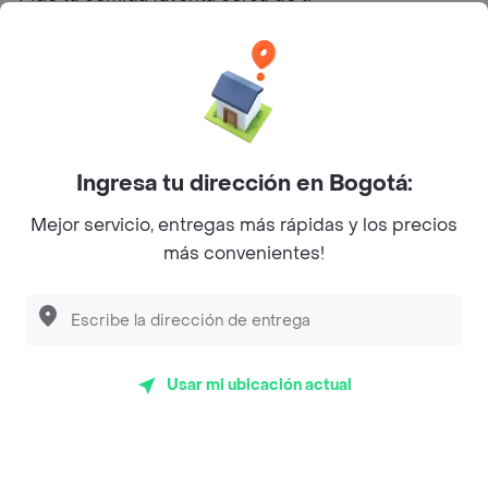
Categorías
Únete a Rappi
Ingresa tu dirección en Bogotá:
Sobre Rappi
Mejor servicio, entregas más rápidas y los precios
más convenientes!
Facebook
Twitter
Instagram
©
2026
Rappi Inc. All rights reserved.
Usar mi ubicación actual
Rappi S.A.S. --- NIT 900.843.898-9 --- Calle 63 # 16A-02
Bogotá D.C. --- notificacionesrappi@rappi.com