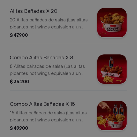
Alitas Bañadas X 20
20 Alitas bañadas de salsa (Las alitas
picantes hot wings equivalen a un
trozo de ala)
$ 47.900
Combo Alitas Bañadas X 8
8 Alitas bañadas de salsa (Las alitas
picantes hot wings equivalen a un
trozo de ala) + 1 Papa Pequeña + 1
$ 35.200
Gaseosa Pet
Combo Alitas Bañadas X 15
15 Alitas bañadas de salsa (Las alitas
picantes hot wings equivalen a un
trozo de ala) + 2 Papa Pequeña + 2
$ 49.900
Gaseosa Pet