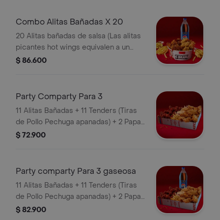
Combo Alitas Bañadas X 20
20 Alitas bañadas de salsa (Las alitas
picantes hot wings equivalen a un
trozo de ala) + 3 Papa Pequeña + 1
$ 86.600
Gaseosa 1,5 lts
Party Comparty Para 3
11 Alitas Bañadas + 11 Tenders (Tiras
de Pollo Pechuga apanadas) + 2 Papas
Pequeñas + 1 Balde de Salsa 100g
$ 72.900
Party comparty Para 3 gaseosa
11 Alitas Bañadas + 11 Tenders (Tiras
de Pollo Pechuga apanadas) + 2 Papas
Pequeñas + 1 Balde de Salsa 100g + 1
$ 82.900
Gaseosa 1,5 lts