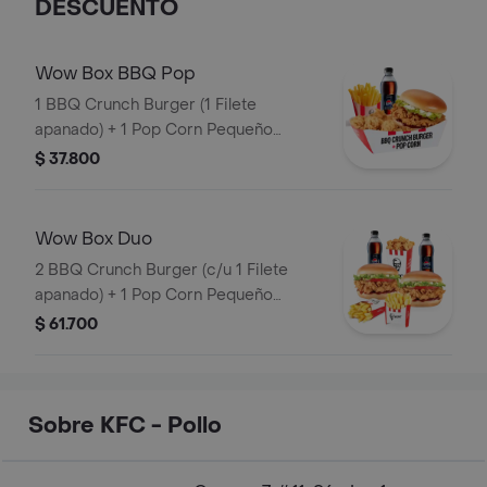
DESCUENTO
Wow Box BBQ Pop
1 BBQ Crunch Burger (1 Filete
apanado) + 1 Pop Corn Pequeño
(Trocitos de pechuga pollo apanados)
$ 37.800
+ 1 Papa Pequeña + 1 Gaseosa PET
400ml
Wow Box Duo
2 BBQ Crunch Burger (c/u 1 Filete
apanado) + 1 Pop Corn Pequeño
(Trocitos de pechuga apanados) + 2
$ 61.700
Papa Pequeña + 2 Gaseosas PET
400ml
Sobre KFC - Pollo