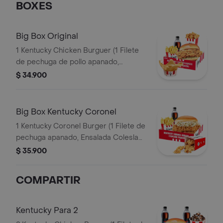
BOXES
Big Box Original
1 Kentucky Chicken Burguer (1 Filete
de pechuga de pollo apanado,
pepinillos, mayonesa premium y
$ 34.900
mantequilla) + 1 PopCorn Peq + 1 Papa
Peq + 1 Gaseosa Pet 400ml + 1 Balde
de Salsa 100g
Big Box Kentucky Coronel
1 Kentucky Coronel Burger (1 Filete de
pechuga apanado, Ensalada Coleslaw,
BBQ y mantequilla) + 1 Pop Corn
$ 35.900
Pequeño+ 1 Papa Pequeña + 1
Gaseosa PET 400ml
COMPARTIR
Kentucky Para 2