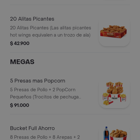
20 Alitas Picantes
20 Alitas Picantes (Las alitas picantes
hot wings equivalen a un trozo de ala)
$ 42.900
MEGAS
5 Presas mas Popcorn
5 Presas de Pollo + 2 PopCorn
Pequeños (Trocitos de pechuga
apanados) + 3 Papas Pequeñas
$ 91.000
Bucket Full Ahorro
8 Presas de Pollo + 8 Arepas + 2