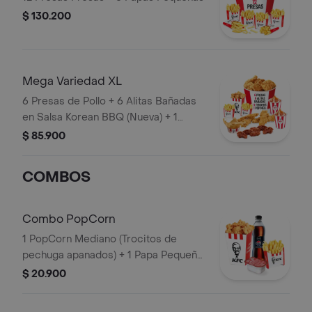
$ 130.200
Mega Variedad XL
6 Presas de Pollo + 6 Alitas Bañadas
en Salsa Korean BBQ (Nueva) + 1
PopCorn Mediano + 4 Tenders (Tiras
$ 85.900
de Pollo Pechuga apanadas) + 2 Papas
Pequeñas + 2 Sudaes de Arequipe + 1
COMBOS
Balde de Salsa 100g
Combo PopCorn
1 PopCorn Mediano (Trocitos de
pechuga apanados) + 1 Papa Pequeña
+ 1 Gaseosa PET 400ml + 1 Blister de
$ 20.900
Salsa BBQ