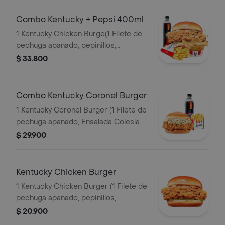
Combo Kentucky + Pepsi 400ml
1 Kentucky Chicken Burge(1 Filete de
pechuga apanado, pepinillos,
mayonesa premium y mantequilla) + 1
$ 33.800
Papa Pequeña + 1 Gaseosa PET
400ml + 1 Balde de Salsa 100g
Combo Kentucky Coronel Burger
1 Kentucky Coronel Burger (1 Filete de
pechuga apanado, Ensalada Coleslaw,
BBQ y mantequilla) + 1 Papa Pequeña
$ 29.900
+ 1 Gaseosa PET 400ml
Kentucky Chicken Burger
1 Kentucky Chicken Burger (1 Filete de
pechuga apanado, pepinillos,
mayonesa premium y mantequilla)
$ 20.900