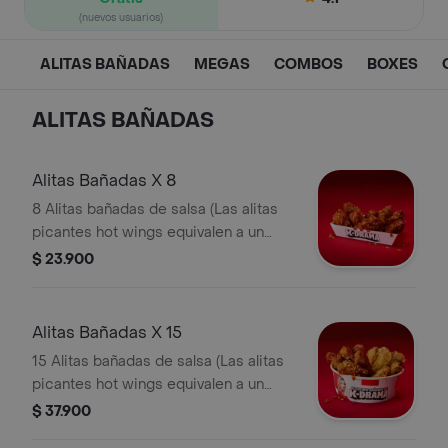
(nuevos usuarios)
ALITAS BAÑADAS
MEGAS
COMBOS
BOXES
ALITAS BAÑADAS
Alitas Bañadas X 8
8 Alitas bañadas de salsa (Las alitas
picantes hot wings equivalen a un
trozo de ala)
$ 23.900
Alitas Bañadas X 15
15 Alitas bañadas de salsa (Las alitas
picantes hot wings equivalen a un
trozo de ala)
$ 37.900