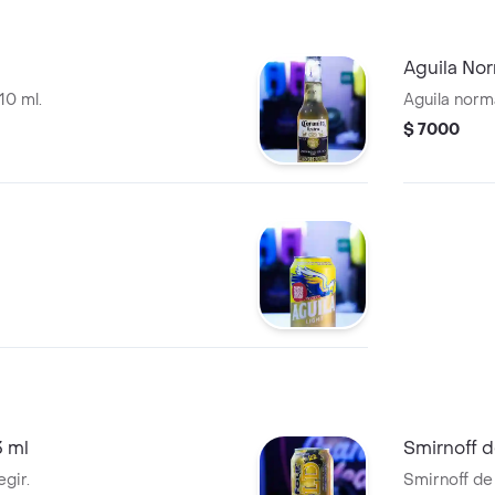
Aguila Nor
10 ml.
Aguila norm
$ 7000
3 ml
Smirnoff 
egir.
Smirnoff de