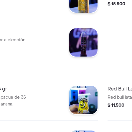
$ 15.500
r a elección.
 gr
Red Bull L
mpaque de 35
Red bull lat
anana.
$ 11.500