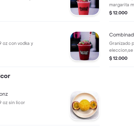
margarita m
$ 12.000
Combinad
 oz con vodka y
Granizado p
eleccion,se
sabores
$ 12.000
icor
 onz
oz sin licor