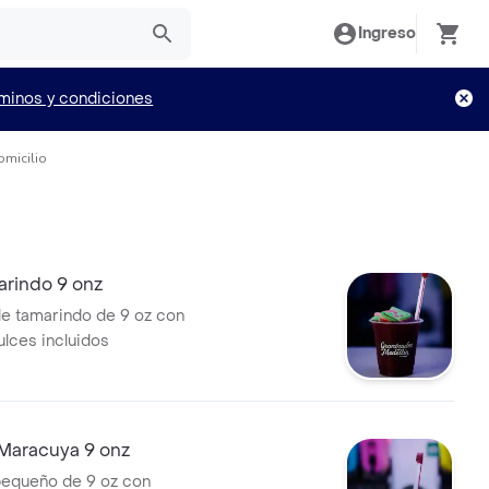
Ingreso
minos y condiciones
omicilio
arindo 9 onz
e tamarindo de 9 oz con
ulces incluidos
 Maracuya 9 onz
pequeño de 9 oz con