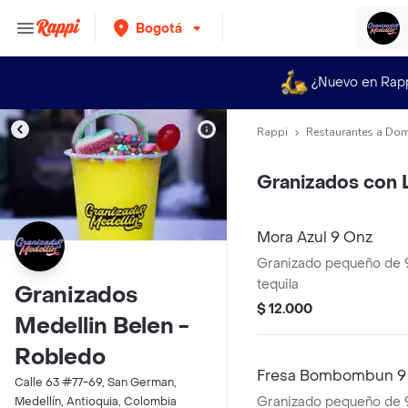
Bogotá
¿Nuevo en Rap
Rappi
Restaurantes a Dom
Granizados con 
Mora Azul 9 Onz
Granizado pequeño de 9
tequila
Granizados
$ 12.000
Medellin Belen -
Robledo
Fresa Bombombun 9
Calle 63 #77-69, San German,
Granizado pequeño de 9
Medellín, Antioquia, Colombia