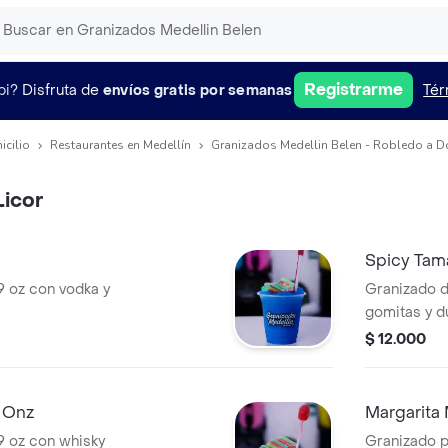
Registrarme
pi?
Disfruta de
envíos gratis por semanas
Tér
icilio
Restaurantes en Medellín
Granizados Medellin Belen - Robledo a D
Licor
Spicy Tam
 oz con vodka y
Granizado d
gomitas y d
$ 12.000
 Onz
Margarita
 oz con whisky
Granizado 