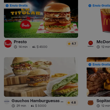
Envío Gratis
Envío Grati
Presto
McDon
4.7
14 min
·
$ 4500
12 mi
Envío Grati
Gauchos Hamburguesas y Sánguches
Sopitas
4.8
29 min
·
$ 5000
12 mi