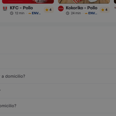
KFC - Pollo
Kokoriko - Pollo
4
4
12 min
·
ENVÍO GRATIS
24 min
·
ENVÍO GRATIS
 a domicilio?
?
omicilio?