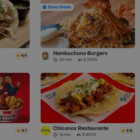
Envío Gratis
Hambuchona Burgers
4.9
20 min
·
$ 7000
Chicanos Restaurante
4.7
4.8
14 min
·
$ 4500