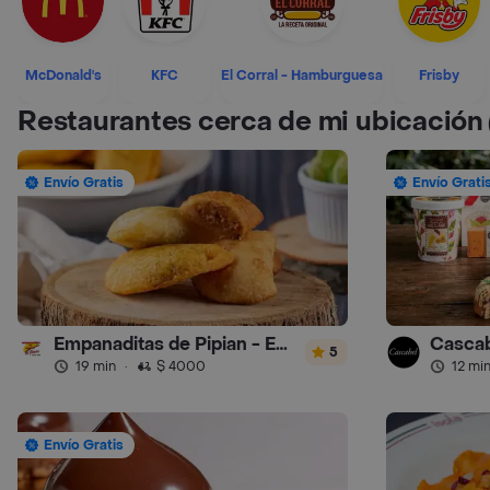
McDonald's
KFC
El Corral - Hamburguesa
Frisby
Restaurantes cerca de mi ubicación
Envío Gratis
Envío Grati
Empanaditas de Pipian - Empanadas
Cascab
5
19 min
·
$ 4000
12 mi
Envío Gratis