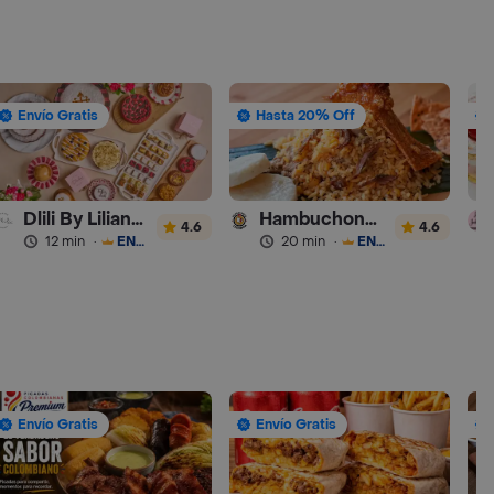
Envío Gratis
Hasta 20% Off
Dlili By Liliana Arango
Hambuchona y Lechona
4.6
4.6
12 min
·
ENVÍO GRATIS
20 min
·
ENVÍO GRATIS
Envío Gratis
Envío Gratis