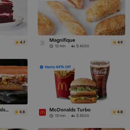
Magnifique
4.7
4.9
12 min
·
$ 4500
Hasta 44% Off
Sandwich Gourmet Salsa de Ajo
McDonalds Turbo
4.8
4.8
13 min
·
$ 3500