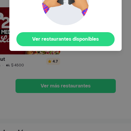
s
Ver restaurantes disponibles
Hut
4.7
n
·
$ 4500
Ver más restaurantes