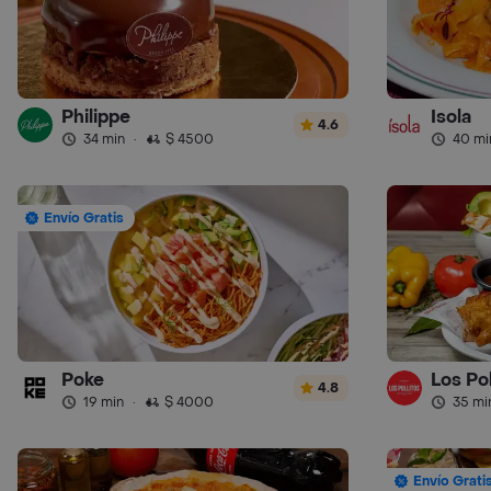
Philippe
Isola
4.6
34 min
·
$ 4500
40 mi
Envío Gratis
Poke
Los Pol
4.8
19 min
·
$ 4000
35 mi
Envío Grati