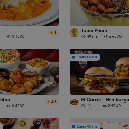
Juice Place
5
n
·
$ 4500
49 min
·
$ 6500
Envío Gratis
litos
El Corral - Hamburg
4.8
n
·
$ 5500
12 min
·
$ 4000
s
Envío Gratis