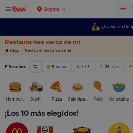
Bogotá
¿Nuevo en Rap
Restaurantes cerca de mí
Restaurantes cerca de mí
Rappi
Filtrar por:
Promos
+ 4.5
35 mins
Hamburguesa
Sushi
Pizza
Salchipapas
Pollo
Saludable
¡Los 10 más elegidos!