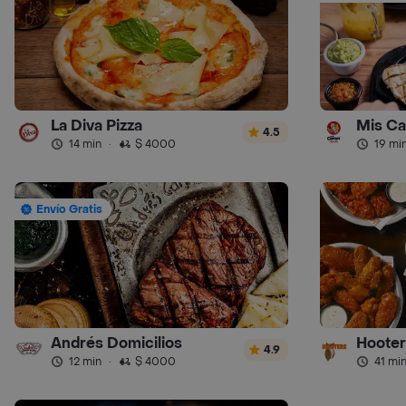
La Diva Pizza
Mis Ca
4.5
14 min
·
$ 4000
19 mi
Envío Gratis
Andrés Domicilios
Hooter
4.9
12 min
·
$ 4000
41 mi