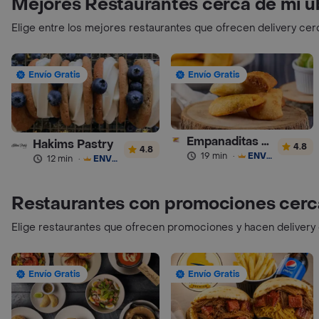
Mejores Restaurantes cerca de mi u
Elige entre los mejores restaurantes que ofrecen delivery cer
Envío Gratis
Envío Gratis
Empanaditas de Pipian - Empanadas
Hakims Pastry
4.8
4.8
19 min
·
ENVÍO GRATIS
12 min
·
ENVÍO GRATIS
Restaurantes con promociones cerc
Elige restaurantes que ofrecen promociones y hacen delivery
Envío Gratis
Envío Gratis