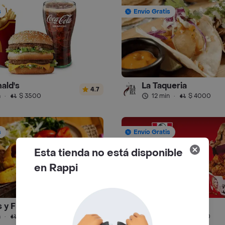
s
Envío Gratis
ald's
La Taqueria
4.7
n
·
$ 3500
12 min
·
$ 4000
s
Envío Gratis
Esta tienda no está disponible
en Rappi
 y Frijoladas
KFC - Pollo
4.9
n
·
$ 4000
12 min
·
$ 4500