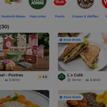
Sandwich Qbano
Papa Johns
Presto
Crepes & Waffles
(30)
s
Envío Gratis
el - Postres
L´s Café
4.8
n
·
$ 4000
34 min
·
$ 4500
Envío Gratis