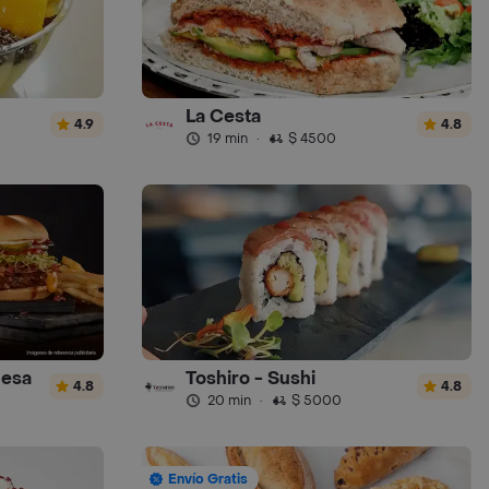
La Cesta
4.9
4.8
19 min
·
$ 4500
uesa
Toshiro - Sushi
4.8
4.8
20 min
·
$ 5000
Envío Gratis