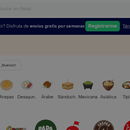
Registrarme
pi?
Disfruta de
envíos gratis por semanas
Tér
¡Nuevos!
Arepas
Desayunos
Árabe
Sánduches
Mexicana
Asiática
Típ