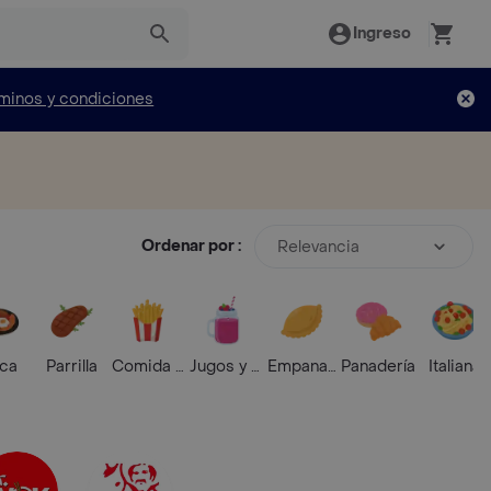
Ingreso
minos y condiciones
Ordenar por :
Relevancia
ica
Parrilla
Comida Rápida
Jugos y Batidos
Empanadas
Panadería
Italiana