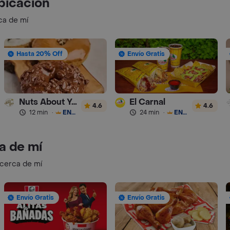
bicación
ca de mí
Hasta 20% Off
Envío Gratis
Nuts About You
El Carnal
4.6
4.6
12 min
·
ENVÍO GRATIS
24 min
·
ENVÍO GRATIS
a de mí
 cerca de mí
Envío Gratis
Envío Gratis