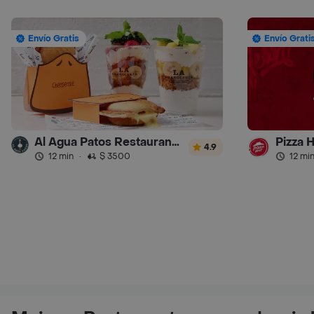
Envío Gratis
Envío Grati
Al Agua Patos Restaurante - Turbo
Pizza 
4.9
12 min
·
$ 3500
12 mi