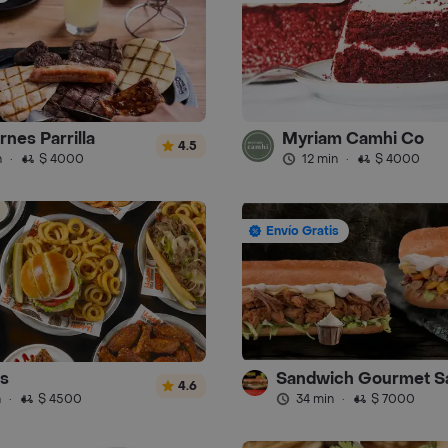
rnes Parrilla
Myriam Camhi Co
4.5
n
·
$ 4000
12 min
·
$ 4000
Envío Gratis
s
4.6
n
·
$ 4500
34 min
·
$ 7000