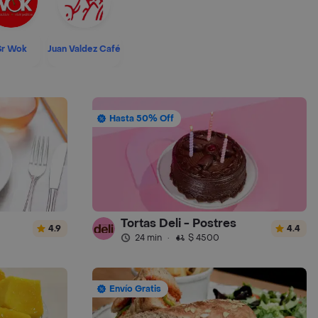
Sr Wok
Juan Valdez Café
Hasta 50% Off
Tortas Deli - Postres
4.9
4.4
24 min
·
$ 4500
Envío Gratis