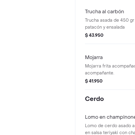
Trucha al carbón
Trucha asada de 450 g
patacón y ensalada
$ 43.950
Mojarra
Mojarra frita acompaña
acompañante.
$ 41.950
Cerdo
Lomo en champinones
Lomo de cerdo asado a
en salsa teriyaki con c