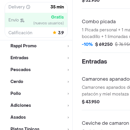
$ 32.950
arroz blanco, arepita y
Delivery
35 min
aguacate.
Gratis
Envío
Combo picada
(nuevos usuarios)
1 Picada personal + 1 m
Calificación
3.9
bocadillo + 1 limonadas 
-10%
$ 69.250
$ 76.95
Rappi Promo
Entradas
Entradas
Pescados
Camarones apanado
Cerdo
Camarones apanados d
Pollo
patacón y miel mostaza 
$ 43.950
Adiciones
Asados
Ceviche de camaron
Platos Típicos