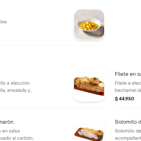
lsa
Filete en 
ño a elección
Filete a el
ta, ensalada y
bechamel d
carbón con 
$ 44.950
amaròn
Solomito 
o en salsa
Solomito de
sado al carbón
acompañante