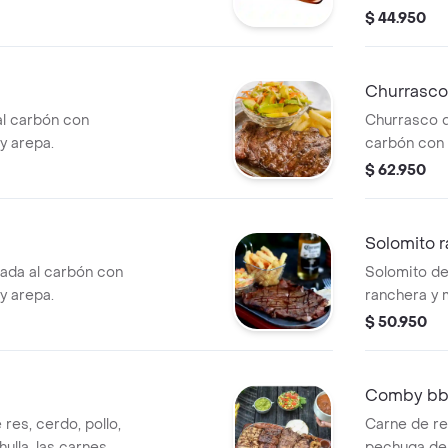
lada.
$ 44.950
Churrasco
al carbón con
Churrasco d
y arepa.
carbón con 
arepa.
$ 62.950
Solomito 
sada al carbón con
Solomito de
y arepa.
ranchera y 
acompañante
$ 50.950
Comby b
 res, cerdo, pollo,
Carne de res
hulla, las carnes
pechuga de 