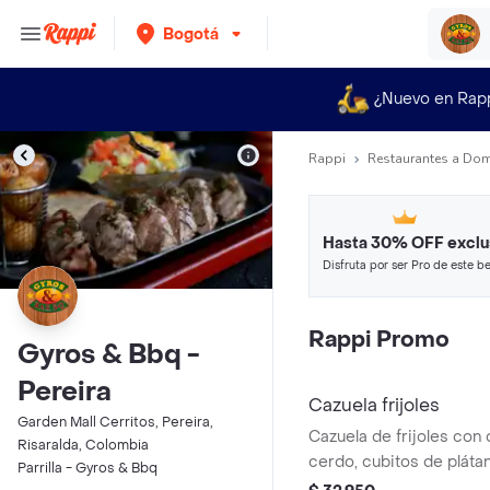
Bogotá
¿Nuevo en Rap
Rappi
Restaurantes a Dom
Hasta 30% OFF exclu
Disfruta por ser Pro de este be
restaurantes y tiendas más top
Rappi Promo
Gyros & Bbq -
Pereira
Cazuela frijoles
Garden Mall Cerritos, Pereira,
Cazuela de frijoles con
Risaralda, Colombia
cerdo, cubitos de plát
Parrilla - Gyros & Bbq
ripio y trozos de pollo. acompañada de