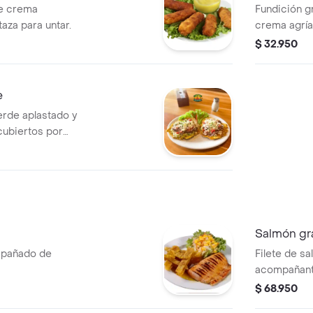
e crema
Fundición g
aza para untar.
crema agría,
desmechada 
$ 32.950
e
erde aplastado y
cubiertos por
o, crema agría y
ado por nuestro
Salmón gr
mpañado de
Filete de s
acompañante
$ 68.950