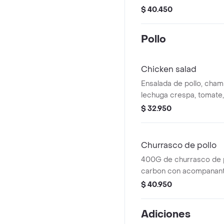
acompanante y ensalad
$ 40.450
Pollo
Chicken salad
Ensalada de pollo, cham
lechuga crespa, tomate
parmesano y salsa césa
$ 32.950
Churrasco de pollo
400G de churrasco de p
carbon con acompanante
arepa.
$ 40.950
Adiciones