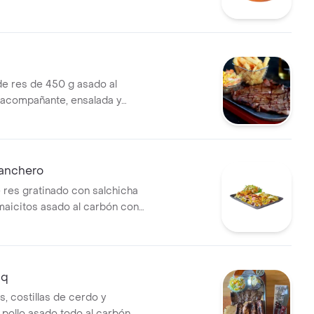
e res de 450 g asado al
acompañante, ensalada y
ranchero
 res gratinado con salchicha
maicitos asado al carbón con
 y ensalada.
bq
, costillas de cerdo y
pollo asado todo al carbón