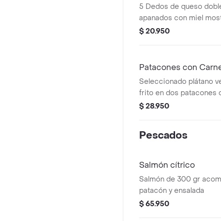
5 Dedos de queso dobl
apanados con miel most
$ 20.950
Patacones con Carn
Seleccionado plátano v
frito en dos patacones 
guacamole, pico de gall
$ 28.950
carne desmechada rozi
queso cuajada fresco.
Pescados
Salmón cítrico
Salmón de 300 gr aco
patacón y ensalada
$ 65.950