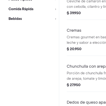
Ceviche de camaron en
con cebolla, cilantro y
Comida Rápida
de galletas saladas.
$ 39.950
Bebidas
Cremas
Cremas gourmet en bas
leche y sabor a elecci
galletas saladas.
$ 20.950
Chunchulla con arep
Porción de chunchulla 
de arepa, tomate y limó
$ 27.950
Dedos de queso ap