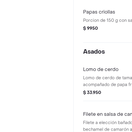
Papas criollas
Porcion de 150 g con sa
$ 9950
Asados
Lomo de cerdo
Lomo de cerdo de tama
acompañado de papa fri
arepa
$ 33.950
Filete en salsa de c
Filete a elección bañad
bechamel de camarón a