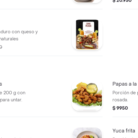
$ 20.950
 rebanada de
aduro con queso y
naturales
0
s
Papas a la
e 200 g con
Porción de 
para untar.
rosada.
$ 9950
Yuca frita