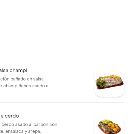
salsa champi
ección bañado en salsa
e champiñones asado al
acompañante y ensalada.
de cerdo
 cerdo asado al carbón con
, ensalada y arepa.