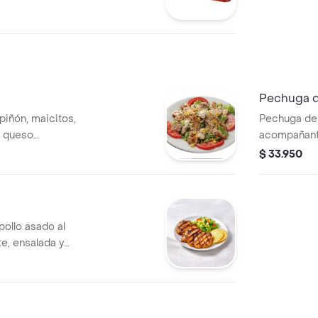
a
Pechuga d
piñón, maicitos,
Pechuga de 
, queso
acompañante
r.
$ 33.950
ollo asado al
, ensalada y