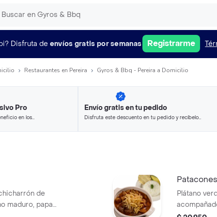
Registrarme
pi?
Disfruta de
envíos gratis por semanas
Tér
icilio
Restaurantes en Pereira
Gyros & Bbq - Pereira a Domicilio
sivo Pro
Envío gratis en tu pedido
neficio en los
Disfruta este descuento en tu pedido y recíbelo
.
en minutos.
Patacones
 chicharrón de
Plátano ver
ano maduro, papa
acompañado