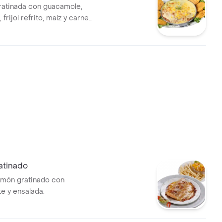
ratinada con guacamole,
 frijol refrito, maíz y carne
con 6 arepas fritas.
atinado
almón gratinado con
 y ensalada.