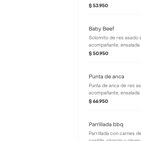
con acompañante y ensa
$ 53.950
Baby Beef
Solomito de res asado 
acompañante, ensalada 
$ 50.950
Punta de anca
Punta de anca de res a
acompañante, ensalada 
$ 66.950
Parrillada bbq
Parrillada con carnes de
costilla, chorizo y chunc