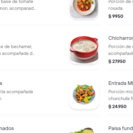
 base de tomate
Porción de 4
 limon, acompanado
rosada.
$ 9950
Chicharro
e de bechamel,
Porción de 
ón acompañada de
acompañados
$ 27.950
a
Entrada Mi
frita acompañada
Porción mix
n.
chunchulla f
limón.
$ 24.950
anados
Paisa fun