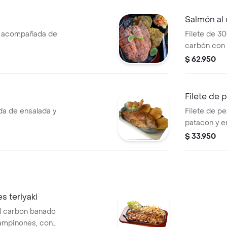
Salmón al
r acompañada de
Filete de 3
carbón con 
$ 62.950
Filete de 
da de ensalada y
Filete de p
patacon y e
$ 33.950
 teriyaki
l carbon banado
hampinones, con