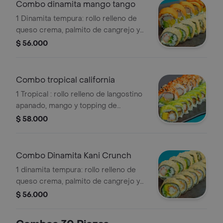
aguacate, apanado, (10 pz).
Combo dinamita mango tango
1 Dinamita tempura: rollo relleno de
queso crema, palmito de cangrejo y
aguacate, apanado (10 pz) + 1 mango
$ 56.000
tango: rollo relleno de queso crema,
palmito de cangrejo apanado y mango
con topping de aguacate (10 pz)
Combo tropical california
1 Tropical : rollo relleno de langostino
apanado, mango y topping de
aguacate (10 pz) + 1 california: rollo
$ 58.000
relleno de queso crema, palmito de
cangrejo, pepino y aguacate, con
topping de masago y ajonjolí (10 pz)
Combo Dinamita Kani Crunch
1 dinamita tempura: rollo relleno de
queso crema, palmito de cangrejo y
aguacate, apanado de (10pz) + 1 kani
$ 56.000
crunch: rollo relleno de queso crema,
palmito de cangrejo apanado y