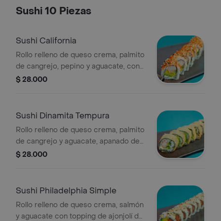
Sushi 10 Piezas
Sushi California
Rollo relleno de queso crema, palmito
de cangrejo, pepino y aguacate, con
topping de masago y ajonjolí, de 10
$ 28.000
piezas.
Sushi Dinamita Tempura
Rollo relleno de queso crema, palmito
de cangrejo y aguacate, apanado de
10 piezas.
$ 28.000
Sushi Philadelphia Simple
Rollo relleno de queso crema, salmón
y aguacate con topping de ajonjolí de