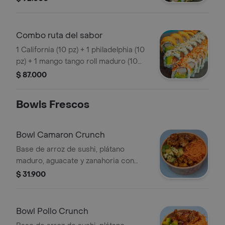
Combo ruta del sabor
1 California (10 pz) + 1 philadelphia (10
pz) + 1 mango tango roll maduro (10
pz)
$ 87.000
Bowls Frescos
Bowl Camaron Crunch
Base de arroz de sushi, plátano
maduro, aguacate y zanahoria con
camarón rebosado bañado en salsa a
$ 31.900
elegir.
Bowl Pollo Crunch