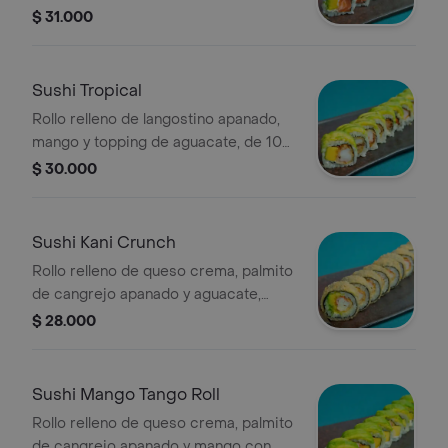
10 piezas.
$ 31.000
Sushi Tropical
Rollo relleno de langostino apanado,
mango y topping de aguacate, de 10
piezas.
$ 30.000
Sushi Kani Crunch
Rollo relleno de queso crema, palmito
de cangrejo apanado y aguacate,
apanado, de 10 piezas.
$ 28.000
Sushi Mango Tango Roll
Rollo relleno de queso crema, palmito
de cangrejo apanado y mango con