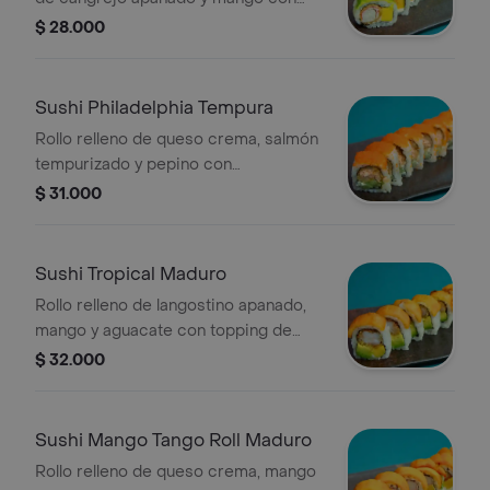
topping de aguacate, de 10 piezas.
$ 28.000
Sushi Philadelphia Tempura
Rollo relleno de queso crema, salmón
tempurizado y pepino con
topping de masago, de 10 piezas.
$ 31.000
Sushi Tropical Maduro
Rollo relleno de langostino apanado,
mango y aguacate con topping de
plátano maduro, de 10 piezas.
$ 32.000
Sushi Mango Tango Roll Maduro
Rollo relleno de queso crema, mango