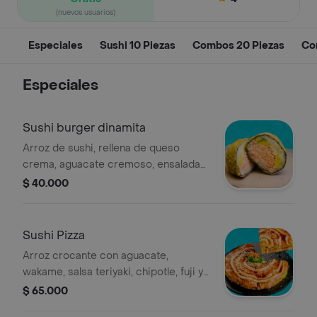
(nuevos usuarios)
Especiales
Sushi 10 Piezas
Combos 20 Piezas
Co
Especiales
Sushi burger dinamita
Arroz de sushi, rellena de queso
crema, aguacate cremoso, ensalada
dinamita de cangrejo aderezada con
$ 40.000
mayonesa japonesa. acompañada con
salsa teriyaki.
Sushi Pizza
Arroz crocante con aguacate,
wakame, salsa teriyaki, chipotle, fuji y
proteína a elección, 4 porciones.
$ 65.000