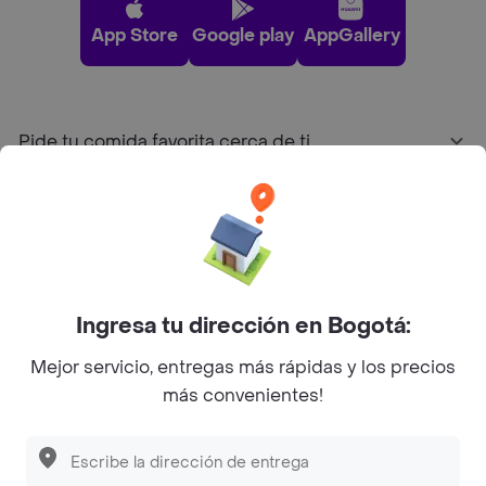
App Store
Google play
AppGallery
Pide tu comida favorita cerca de ti
Categorías
Únete a Rappi
Ingresa tu dirección en Bogotá:
Sobre Rappi
Mejor servicio, entregas más rápidas y los precios
más convenientes!
Facebook
Twitter
Instagram
©
2026
Rappi Inc. All rights reserved.