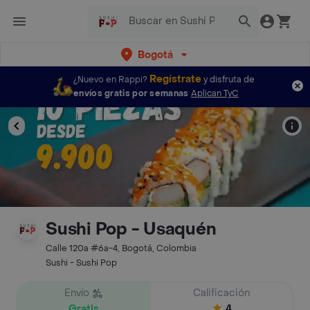
Bogotá
Regístrate
¿Nuevo en Rappi?
y disfruta de
envíos gratis por semanas
Aplican TyC
Sushi Pop - Usaquén
Calle 120a #6a-4, Bogotá, Colombia
Sushi - Sushi Pop
Envío
Calificación
Gratis
4