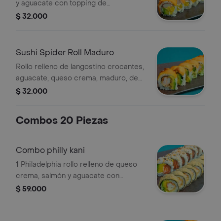
y aguacate con topping de
plátano maduro, de 10 piezas.
$ 32.000
Sushi Spider Roll Maduro
Rollo relleno de langostino crocantes,
aguacate, queso crema, maduro, de
10 piezas.
$ 32.000
Combos 20 Piezas
Combo philly kani
1 Philadelphia rollo relleno de queso
crema, salmón y aguacate con
topping de ajonjolí (10 pz) + 1 kani
$ 59.000
crunch: rollo relleno de queso crema,
palmito de cangrejo apanado y