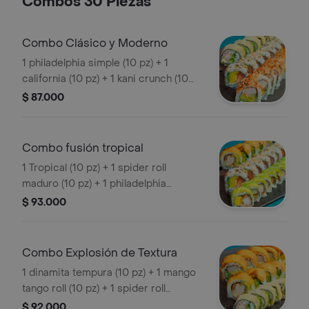
Combos 30 Piezas
aguacate, apanado (10 pz)
Combo Clásico y Moderno
1 philadelphia simple (10 pz) + 1
california (10 pz) + 1 kani crunch (10
pz)
$ 87.000
Combo fusión tropical
1 Tropical (10 pz) + 1 spider roll
maduro (10 pz) + 1 philadelphia
tempura (10 pz)
$ 93.000
Combo Explosión de Textura
1 dinamita tempura (10 pz) + 1 mango
tango roll (10 pz) + 1 spider roll
maduro (10 pz)
$ 92.000