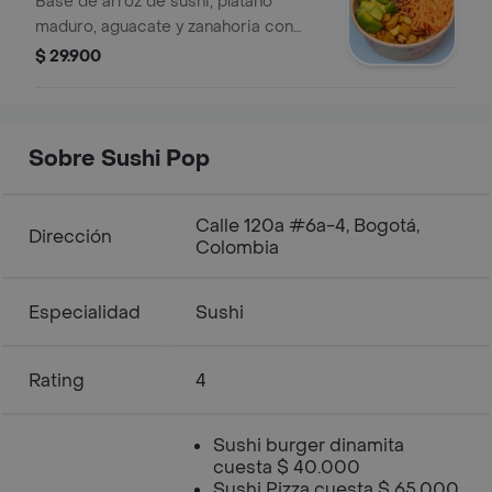
Base de arroz de sushi, plátano
maduro, aguacate y zanahoria con
pechuga de pollo rebosado bañado
$ 29.900
en salsa a elegir.
Sobre Sushi Pop
Calle 120a #6a-4, Bogotá,
Dirección
Colombia
Especialidad
Sushi
Rating
4
Sushi burger dinamita
cuesta $ 40.000
Sushi Pizza cuesta $ 65.000