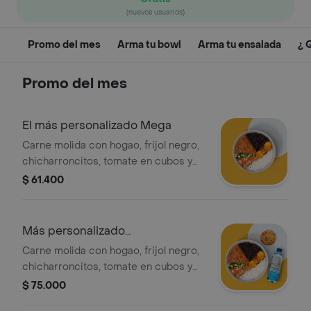
(nuevos usuarios)
Promo del mes
Arma tu bowl
Arma tu ensalada
¿ 
Promo del mes
El más personalizado Mega
Carne molida con hogao, frijol negro,
chicharroncitos, tomate en cubos y
pepino. Acompañado de maduro y
$ 61.400
arroz blanco.
Más personalizado
Mega+Bebida+Postre
Carne molida con hogao, frijol negro,
chicharroncitos, tomate en cubos y
pepino. Acompañado de maduro y
$ 75.000
arroz blanco. Elige la bebida y el