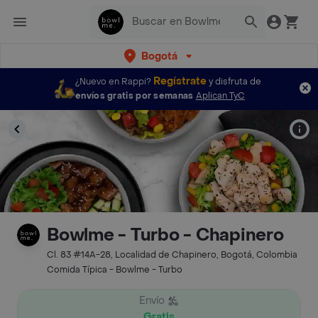
Bogotá
Regístrate
¿Nuevo en Rappi?
y disfruta de
envíos gratis por semanas
Aplican TyC
Bowlme - Turbo - Chapinero
Cl. 83 #14A-28, Localidad de Chapinero, Bogotá, Colombia
Comida Típica - Bowlme - Turbo
Envío
Gratis