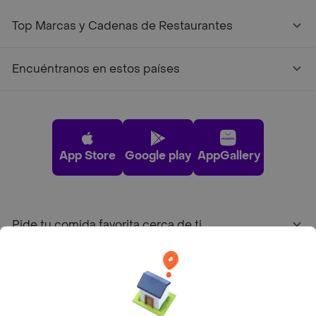
Top Marcas y Cadenas de Restaurantes
Encuéntranos en estos países
App Store
Google play
AppGallery
Pide tu comida favorita cerca de ti
Categorías
Únete a Rappi