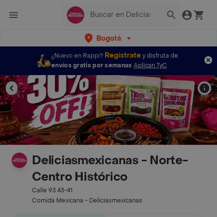
Bogotá
Regístrate
¿Nuevo en Rappi?
y disfruta de
envíos gratis por semanas
Aplican TyC
Deliciasmexicanas - Norte-
Centro Histórico
Calle 93 43-41
Comida Mexicana - Deliciasmexicanas