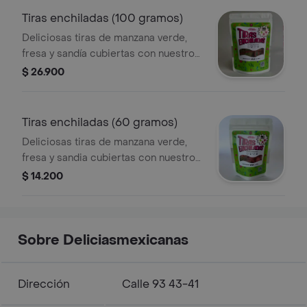
Tiras enchiladas (100 gramos)
Deliciosas tiras de manzana verde,
fresa y sandía cubiertas con nuestro
chamoy artesanal y mezclas de chile.
$ 26.900
dulces, ácidas y picositas.
Tiras enchiladas (60 gramos)
Deliciosas tiras de manzana verde,
fresa y sandia cubiertas con nuestro
chamoy artesanal y mezclas de chile.
$ 14.200
dulces, ácidas y picositas.
Sobre Deliciasmexicanas
Dirección
Calle 93 43-41