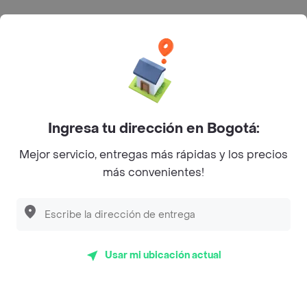
Categorías
Únete a Rappi
Sobre Rappi
Ingresa tu dirección en Bogotá:
Mejor servicio, entregas más rápidas y los precios
Facebook
Twitter
Instagram
más convenientes!
©
2026
Rappi Inc. All rights reserved.
Usar mi ubicación actual
Rappi S.A.S. --- NIT 900.843.898-9 --- Calle 63 # 16A-02
Bogotá D.C. --- notificacionesrappi@rappi.com