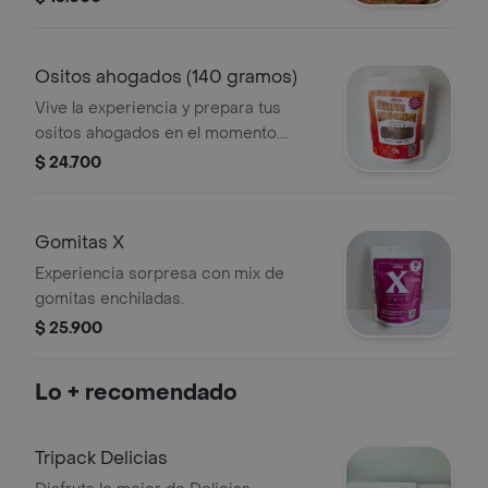
Ositos ahogados (140 gramos)
Vive la experiencia y prepara tus
ositos ahogados en el momento.
Gomitas de ositos y salsa chamoy
$ 24.700
preparada. ¡El nuevo lanzamiento de
delicias mexicanas!
Gomitas X
Experiencia sorpresa con mix de
gomitas enchiladas.
$ 25.900
Lo + recomendado
Tripack Delicias