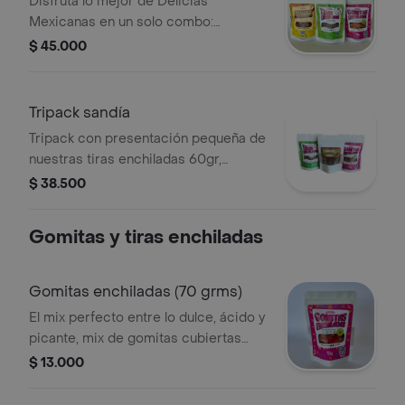
Disfruta lo mejor de Delicias
Mexicanas en un solo combo:
Gomitas enchiladas (70 g), Manguitos
$ 45.000
enchilados (70 g), Tiras enchiladas (60
g). La mezcla ideal entre dulce, ácido
y picosito.
Tripack sandía
Tripack con presentación pequeña de
nuestras tiras enchiladas 60gr,
gomitas enchiladas 70gr y tubitos
$ 38.500
sandía 50gr.
Gomitas y tiras enchiladas
Gomitas enchiladas (70 grms)
El mix perfecto entre lo dulce, ácido y
picante, mix de gomitas cubiertas
con chamoy y mezcla de chiles. ¡un
$ 13.000
antojito que no podrás dejar de
comer!