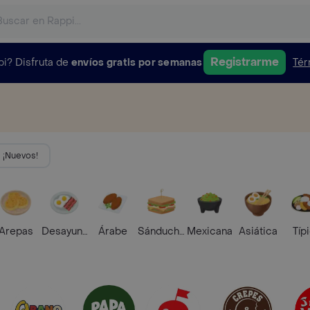
Registrarme
pi?
Disfruta de
envíos gratis por semanas
Tér
¡Nuevos!
Arepas
Desayunos
Árabe
Sánduches
Mexicana
Asiática
Típ