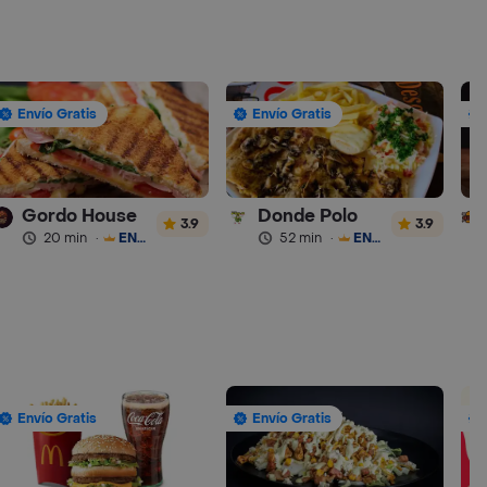
Envío Gratis
Envío Gratis
Gordo House
Donde Polo
3.9
3.9
20 min
·
ENVÍO GRATIS
52 min
·
ENVÍO GRATIS
Envío Gratis
Envío Gratis