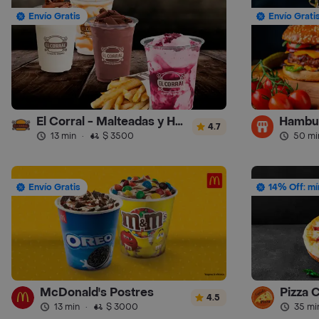
Envío Gratis
Envío Grati
El Corral - Malteadas y Helados
4.7
13 min
·
$ 3500
50 mi
Envío Gratis
14% Off: mí
McDonald's Postres
Pizza 
4.5
13 min
·
$ 3000
35 mi