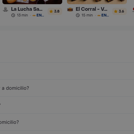
La Lucha Sanguchería
El Corral - Vaqueros
3.8
3.6
13 min
·
ENVÍO GRATIS
15 min
·
ENVÍO GRATIS
 a domicilio?
?
omicilio?