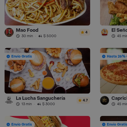
Mao Food
El Seño
4
30 min
·
$ 5000
45 mi
Envío Gratis
Hasta 26% 
La Lucha Sanguchería
Capric
4.7
13 min
·
$ 3000
45 mi
Envío Gratis
Envío Grati