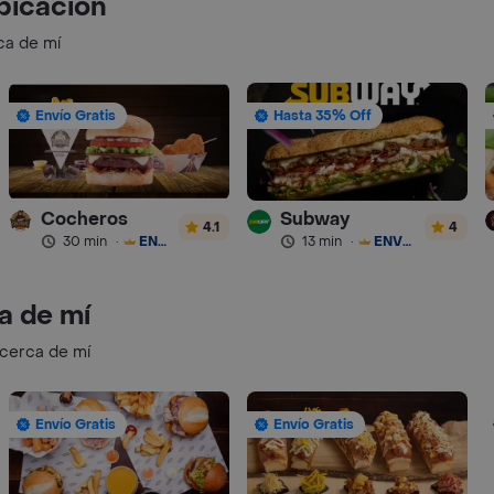
bicación
ca de mí
Envío Gratis
Hasta 35% Off
Cocheros
Subway
4.1
4
30 min
·
ENVÍO GRATIS
13 min
·
ENVÍO GRATIS
a de mí
 cerca de mí
Envío Gratis
Envío Gratis