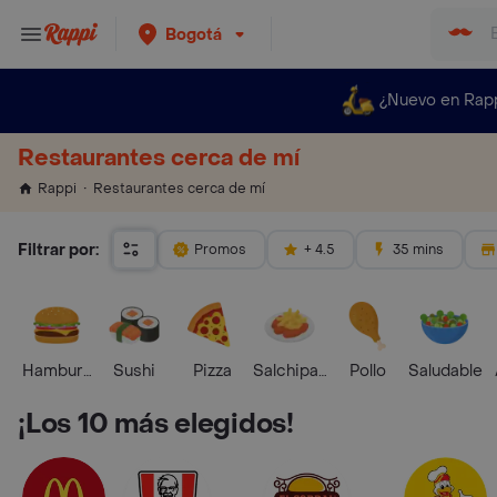
Bogotá
¿Nuevo en Rap
Restaurantes cerca de mí
Restaurantes cerca de mí
Rappi
Filtrar por:
Promos
+ 4.5
35 mins
Hamburguesa
Sushi
Pizza
Salchipapas
Pollo
Saludable
¡Los 10 más elegidos!