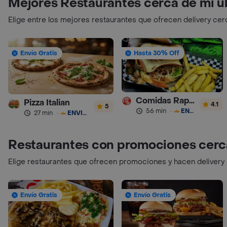
Mejores Restaurantes cerca de mi u
Elige entre los mejores restaurantes que ofrecen delivery cer
Envío Gratis
Hasta 30% Off
Comidas Rapidas Las 3B
Pizza Italian
4.1
5
56 min
·
ENVÍO GRATIS
27 min
·
ENVÍO GRATIS
Restaurantes con promociones cerc
Elige restaurantes que ofrecen promociones y hacen delivery
Envío Gratis
Envío Gratis