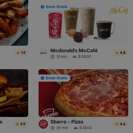
Envío Gratis
Mcdonald's McCafé
1.9
4.8
13 min
·
$ 3000
Envío Gratis
s
Sbarro - Pizza
4.9
4.6
20 min
·
$ 3500