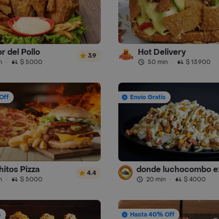
r del Pollo
Hot Delivery
3.9
n
·
$ 5000
50 min
·
$ 13.900
Off
Envío Gratis
hitos Pizza
4.4
n
·
$ 5000
20 min
·
$ 4000
s
Hasta 40% Off