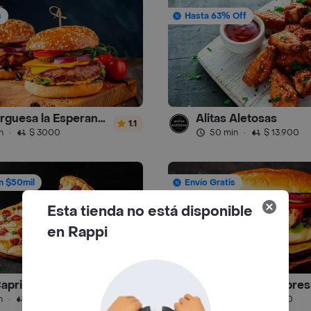
s
Hasta 63% Off
Hamburguesa la Esperanza
Alitas Aletosas
1.1
n
·
$ 3000
50 min
·
$ 13.900
n $50mil
Envío Gratis
Esta tienda no está disponible
en Rappi
Capricho
Donde Lucho Expres
3.8
n
·
$ 5000
25 min
·
$ 4500