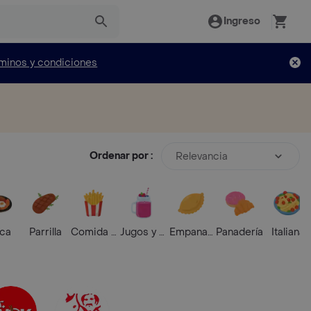
Ingreso
minos y condiciones
Ordenar por :
Relevancia
ica
Parrilla
Comida Rápida
Jugos y Batidos
Empanadas
Panadería
Italiana