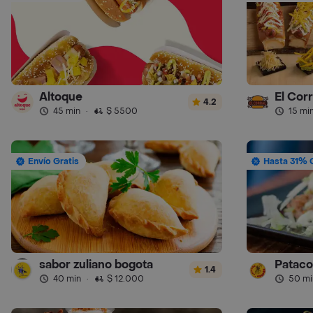
Altoque
El Cor
4.2
45 min
·
$ 5500
15 mi
Envío Gratis
Hasta 31% 
sabor zuliano bogota
Pataco
1.4
40 min
·
$ 12.000
50 mi