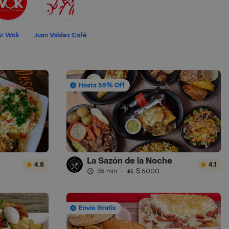
Sr Wok
Juan Valdez Café
Hasta 55% Off
La Sazón de la Noche
4.8
4.1
35 min
·
$ 5000
Envío Gratis