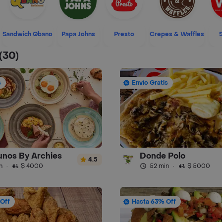
Sandwich Qbano
Papa Johns
Presto
Crepes & Waffles
(30)
s
Envío Gratis
nos By Archies
Donde Polo
4.5
n
·
$ 4000
52 min
·
$ 5000
Off
Hasta 63% Off