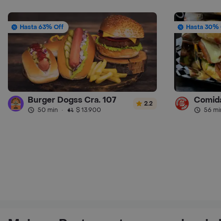
Hasta 63% Off
Hasta 30% 
Burger Dogss Cra. 107
Comida
2.2
50 min
·
$ 13.900
56 mi