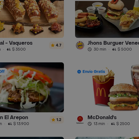
ral - Vaqueros
Jhons Burguer Vene
4.7
n
·
$ 3500
30 min
·
$ 5000
Off
Envío Gratis
n El Arepon
McDonald's
1.2
n
·
$ 13.900
13 min
·
$ 2500