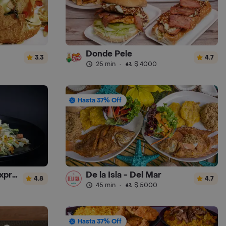
Donde Pele
3.3
4.7
25 min
·
$ 4000
Hasta 37% Off
donde luchocombo express
De la Isla - Del Mar
4.8
4.7
45 min
·
$ 5000
Hasta 37% Off