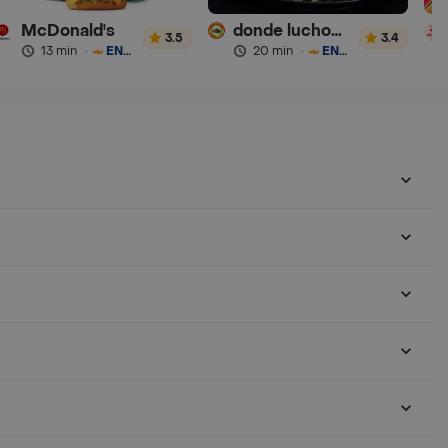
McDonald's
donde luchocombo express
3.5
3.4
13 min
·
ENVÍO GRATIS
20 min
·
ENVÍO GRATIS