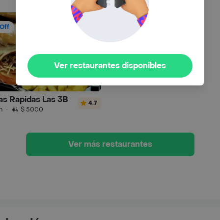
Off
Ver restaurantes disponibles
s Rapidas Las 3B
4.7
n
·
$ 5000
Ver más restaurantes