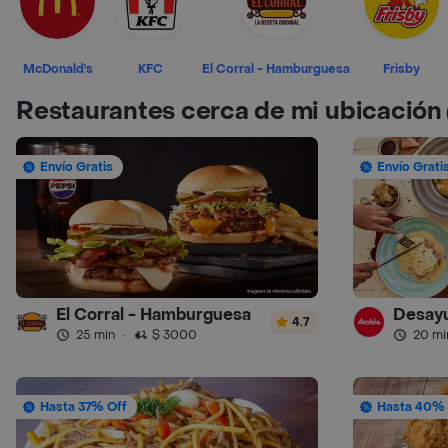
McDonald's
KFC
El Corral - Hamburguesa
Frisby
Restaurantes cerca de mi ubicación
Envío Gratis
Envío Grati
El Corral - Hamburguesa
Desayu
4.7
25 min
·
$ 3000
20 mi
Hasta 37% Off
Hasta 40% 