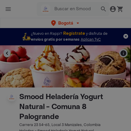
Bogotá
Regístrate
¿Nuevo en Rappi?
y disfruta de
envíos gratis por semanas
Aplican TyC
Smood Heladería Yogurt
Natural - Comuna 8
Palogrande
Carrera 23 54-65, Local 3 Manizales, Colombia