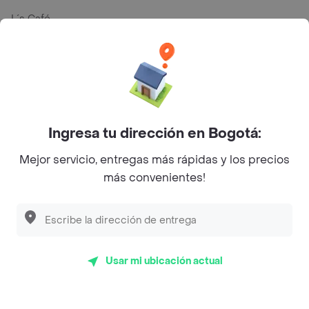
L´s Café
Philippe
Baskin Robbins
La Cesta
Mercari - Postres
Ingresa tu dirección en Bogotá:
Myriam Camhi Co
Mejor servicio, entregas más rápidas y los precios
más convenientes!
Magnifique
Empanaditas de Pipian - Empanadas
Desayunadero de la 42
Luisa Postres
Usar mi ubicación actual
Sopitas y Frijoladas