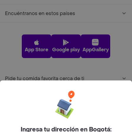
Encuéntranos en estos países
App Store
Google play
AppGallery
Pide tu comida favorita cerca de ti
Categorías
Únete a Rappi
Ingresa tu dirección en Bogotá: