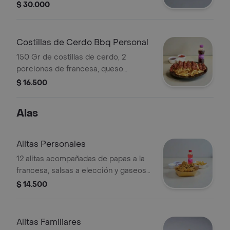
francesa y doble queso gratinado.
$ 30.000
Costillas de Cerdo Bbq Personal
150 Gr de costillas de cerdo, 2
porciones de francesa, queso
gratinado , gaseosa gratis 250 ml
$ 16.500
sujeta a disponibilidad de la tienda
productos postobon
Alas
Alitas Personales
12 alitas acompañadas de papas a la
francesa, salsas a elección y gaseosa
de 250 ml.
$ 14.500
Alitas Familiares