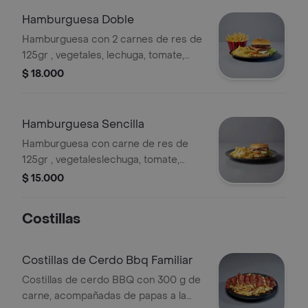
postobon
Hamburguesa Doble
Hamburguesa con 2 carnes de res de
125gr , vegetales, lechuga, tomate,
cebolla jamon, queso, salsas, papa
$ 18.000
chip , francesa,gaseosa gratis 250 ml
sujeta a disponibilidad de la tienda
productos postobon
Hamburguesa Sencilla
Hamburguesa con carne de res de
125gr , vegetaleslechuga, tomate,
cebolla , jamon, queso, salsas, papa
$ 15.000
chip , francesa,gaseosa gratis 250 ml
sujeta a disponibilidad de la tienda
Costillas
productos postobon
Costillas de Cerdo Bbq Familiar
Costillas de cerdo BBQ con 300 g de
carne, acompañadas de papas a la