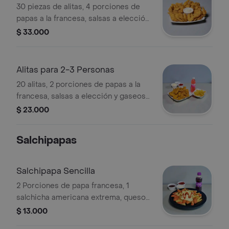
30 piezas de alitas, 4 porciones de
papas a la francesa, salsas a elección
y gaseosa de litro gratis.
$ 33.000
Alitas para 2-3 Personas
20 alitas, 2 porciones de papas a la
francesa, salsas a elección y gaseosa
de 250 ml gratis.
$ 23.000
Salchipapas
Salchipapa Sencilla
2 Porciones de papa francesa, 1
salchicha americana extrema, queso y
salsas , gaseosa 250 gratis
$ 13.000