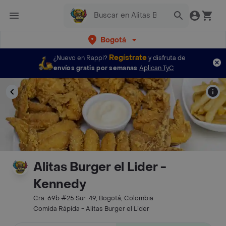
Bogotá
Regístrate
¿Nuevo en Rappi?
y disfruta de
envíos gratis por semanas
Aplican TyC
Alitas Burger el Lider -
Kennedy
Cra. 69b #25 Sur-49, Bogotá, Colombia
Comida Rápida - Alitas Burger el Lider