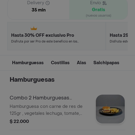
Delivery
Envío
Gratis
35 min
(nuevos usuarios)
Hasta 30% OFF exclusivo Pro
Hasta 25% 
Disfruta por ser Pro de este beneficio en los
Disfruta este de
restaurantes y tiendas más top.
en minutos.
Hamburguesas
Costillas
Alas
Salchipapas
Hamburguesas
Combo 2 Hamburguesas
Sencillas
Hamburguesa con carne de res de
125gr , vegetales lechuga, tomate,
cebolla , jamon, queso, salsas, papa
$ 22.000
chip , 1 porcion de francesa sujeta a
disponibilidad de la tienda productos