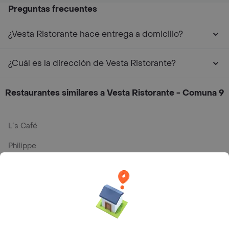
Preguntas frecuentes
¿Vesta Ristorante hace entrega a domicilio?
¿Cuál es la dirección de Vesta Ristorante?
Restaurantes similares a Vesta Ristorante - Comuna 9
L´s Café
Philippe
Baskin Robbins
La Cesta
Mercari - Postres
Myriam Camhi Co