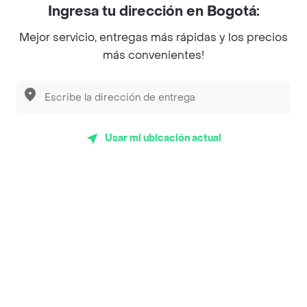
Ingresa tu dirección en Bogotá:
Magnifique
Mejor servicio, entregas más rápidas y los precios
Empanaditas de Pipian - Empanadas
más convenientes!
Desayunadero de la 42
Luisa Postres
Sopitas y Frijoladas
Usar mi ubicación actual
Subway
Top Marcas y Cadenas de Restaurantes
Encuéntranos en estos países