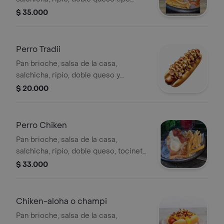
chédar, tocineta, carne de res con
$ 35.000
jalapeños y maicitos.
Perro Tradii
Pan brioche, salsa de la casa,
salchicha, ripio, doble queso y
tocineta.
$ 20.000
Perro Chiken
Pan brioche, salsa de la casa,
salchicha, ripio, doble queso, tocineta,
pollo desmechado en salsa.
$ 33.000
Chiken-aloha o champi
Pan brioche, salsa de la casa,