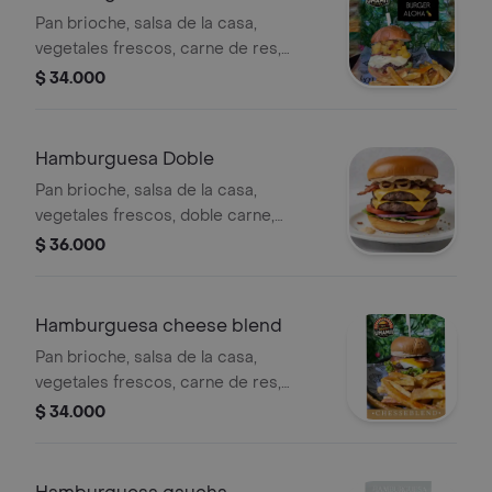
Pan brioche, salsa de la casa,
vegetales frescos, carne de res,
mermelada de piña-tocineta, doble
$ 34.000
queso.
Hamburguesa Doble
Pan brioche, salsa de la casa,
vegetales frescos, doble carne,
cebolla caramelizada, doble doble
$ 36.000
queso y tocineta.
Hamburguesa cheese blend
Pan brioche, salsa de la casa,
vegetales frescos, carne de res,
cebolla salteada, doble queso tipo
$ 34.000
cheddar, doble queso blanco y
tocineta.