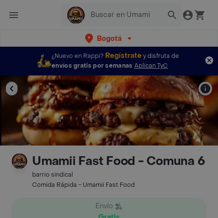
Bogotá
Regístrate
¿Nuevo en Rappi?
y disfruta de
envíos gratis por semanas
Aplican TyC
Umamii Fast Food - Comuna 6
barrio sindical
Comida Rápida - Umamii Fast Food
Envío
Gratis