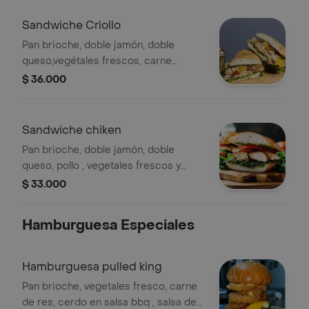
Sandwiche Criollo
Pan brioche, doble jamón, doble
queso,vegétales frescos, carne
mechada, chorizo, maicitos y
$ 36.000
ahogado
Sandwiche chiken
Pan brioche, doble jamón, doble
queso, pollo , vegetales frescos y
chimichurri.
$ 33.000
Hamburguesa Especiales
Hamburguesa pulled king
Pan brioche, vegetales fresco, carne
de res, cerdo en salsa bbq , salsa de