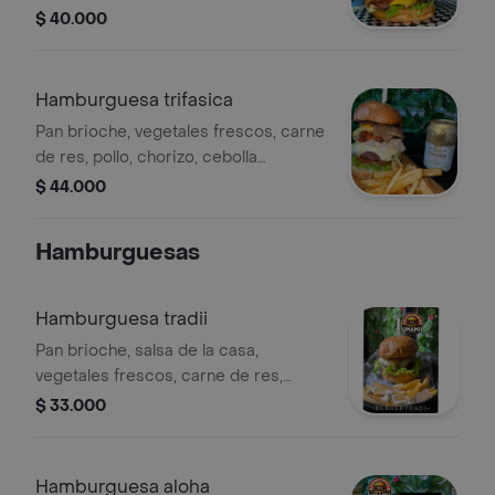
queso cheddar, aros de cebolla
$ 40.000
apanados en panko, queso blanco,
queso cheddar y tocineta.
Hamburguesa trifasica
Pan brioche, vegetales frescos, carne
de res, pollo, chorizo, cebolla
caramelizada, doble dobe queso y
$ 44.000
huevo frito.
Hamburguesas
Hamburguesa tradii
Pan brioche, salsa de la casa,
vegetales frescos, carne de res,
cebolla caramelizada, doble queso y
$ 33.000
tocineta.
Hamburguesa aloha