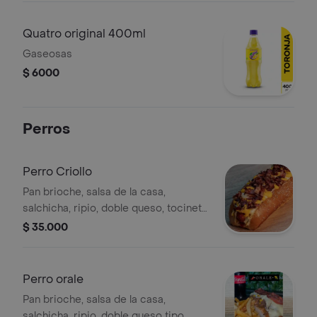
Quatro original 400ml
Gaseosas
$ 6000
Perros
Perro Criollo
Pan brioche, salsa de la casa,
salchicha, ripio, doble queso, tocineta,
maicitos, chorizo, ahogado y carne
$ 35.000
mechada en salsa.
Perro orale
Pan brioche, salsa de la casa,
salchicha, ripio, doble queso tipo