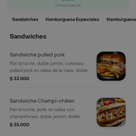
(nuevos usuarios)
Sandwiches
Hamburguesa Especiales
Hamburguesa
Sandwiches
Sandwiche pulled pork
Pan brioche, doble jamón, coleslaw,
pulled pork en salsa de la casa, doble
queso y cebollitas encurtidas.
$ 33.000
Sandwiche Champi-chiken
Pan brioche, pollo en salsa con
champiñones, doble jamón, doble
queso y vegetales frescos.
$ 35.000