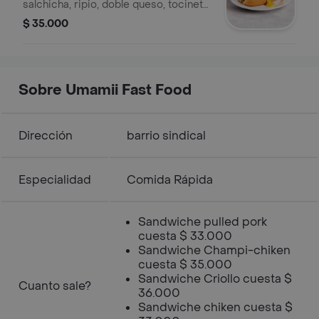
salchicha, ripio, doble queso, tocineta,
pollo desmechado en salsa,
$ 35.000
mermelada de pina o champinones.
Sobre Umamii Fast Food
Dirección
barrio sindical
Especialidad
Comida Rápida
Sandwiche pulled pork
cuesta $ 33.000
Sandwiche Champi-chiken
cuesta $ 35.000
Sandwiche Criollo cuesta $
Cuanto sale?
36.000
Sandwiche chiken cuesta $