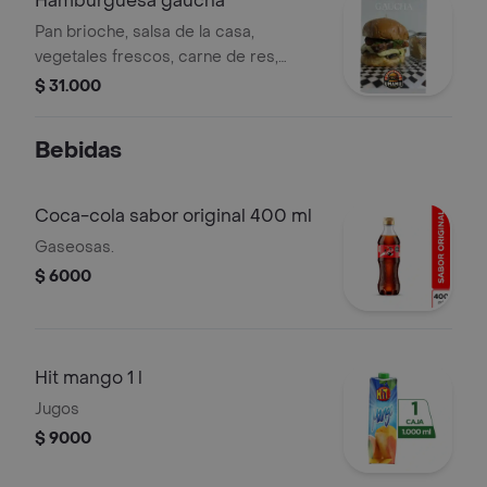
Hamburguesa gaucha
Pan brioche, salsa de la casa,
vegetales frescos, carne de res,
doble queso, chimichurri, chorizo y
$ 31.000
pimientos asados.
Bebidas
Coca-cola sabor original 400 ml
Gaseosas.
$ 6000
Hit mango 1 l
Jugos
$ 9000