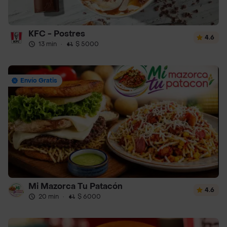
KFC - Postres
4.6
13 min
·
$ 5000
Envío Gratis
Mi Mazorca Tu Patacón
4.6
20 min
·
$ 6000