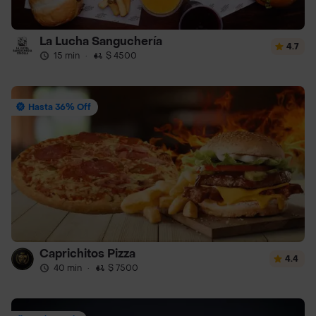
La Lucha Sanguchería
4.7
15 min
·
$ 4500
Hasta 36% Off
Caprichitos Pizza
4.4
40 min
·
$ 7500