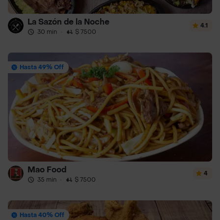
La Sazón de la Noche
4.1
30 min
·
$ 7500
Hasta 49% Off
Mao Food
4
35 min
·
$ 7500
Hasta 40% Off