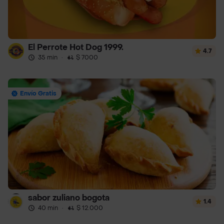
El Perrote Hot Dog 1999.
4.7
35 min
·
$ 7000
Envío Gratis
sabor zuliano bogota
1.4
40 min
·
$ 12.000