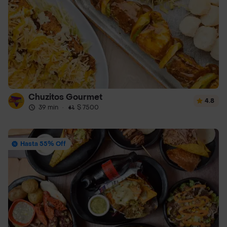
Chuzitos Gourmet
4.8
39 min
·
$ 7500
Hasta 55% Off