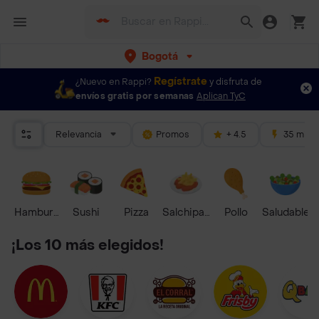
Bogotá
Regístrate
¿Nuevo en Rappi?
y disfruta de
envíos gratis por semanas
Aplican TyC
Relevancia
Promos
+ 4.5
35 mins
Hamburguesa
Sushi
Pizza
Salchipapas
Pollo
Saludable
¡Los 10 más elegidos!