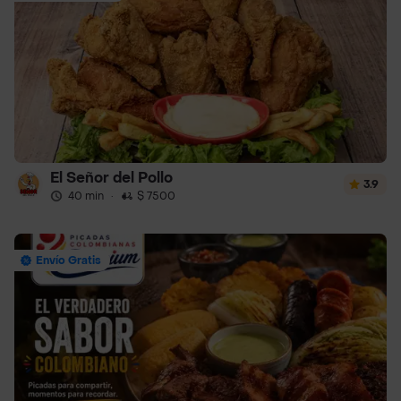
El Señor del Pollo
3.9
40 min
·
$ 7500
Envío Gratis