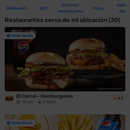
El Corral -
Sandwi
McDonald's
KFC
Frisby
Hamburguesa
Qban
Restaurantes cerca de mi ubicación
(30)
Envío Gratis
El Corral - Hamburguesa
4.7
13 min
·
$ 4500
Envío Gratis