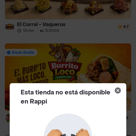
El Corral - Vaqueros
4.7
13 min
·
$ 5000
Envío Gratis
Esta tienda no está disponible
en Rappi
Burrito Loco
4.9
15 min
·
$ 5000