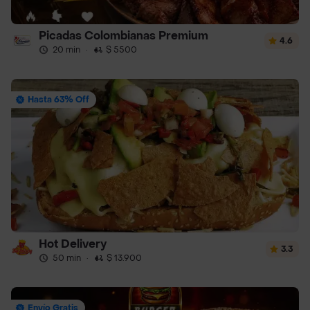
Picadas Colombianas Premium
4.6
20 min
·
$ 5500
Hasta 63% Off
Hot Delivery
3.3
50 min
·
$ 13.900
Envío Gratis