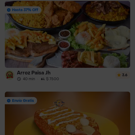
Hasta 37% Off
Arroz Paisa Jh
3.6
40 min
·
$ 7500
Envío Gratis