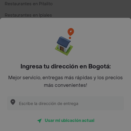
Restaurantes en Pitalito
Restaurantes en Ipiales
Restaurantes en San Andres
Restaurantes cerca de mi para pedir Comida a Domicilio -
Top Marcas y Cadenas de Restaurantes
Ingresa tu dirección en Bogotá:
Encuéntranos en estos países
Mejor servicio, entregas más rápidas y los precios
más convenientes!
App Store
Google play
AppGallery
Usar mi ubicación actual