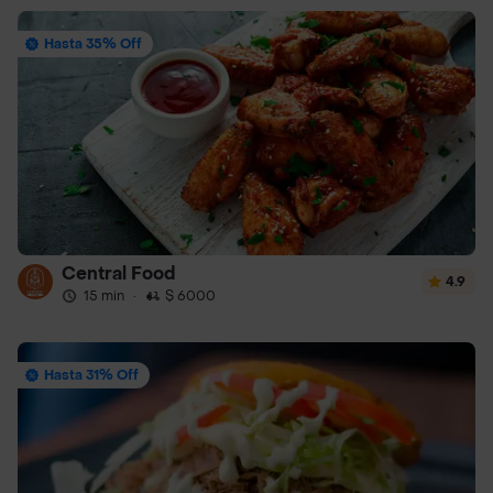
Hasta 35% Off
Central Food
4.9
15 min
·
$ 6000
Hasta 31% Off