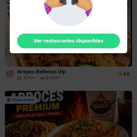
Envío Gratis
Ver restaurantes disponibles
Arepas Rellenas Vip
4.8
15 min
·
$ 5500
Envío Gratis