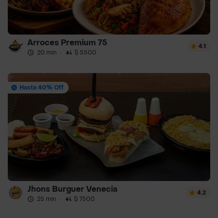
Arroces Premium 75
4.1
20 min
·
$ 5500
Hasta 40% Off
Jhons Burguer Venecia
4.2
25 min
·
$ 7500