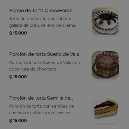
Porció de Torta Choco-oreo
Torta de chocolate con sabor a
galleta de oreo, relleno de crema
super Chantilly, chocolate blanco.
$ 15.000
Relleno de crema super Chantilly y
galletas oreo.
Porción de torta Sueño de Vals
Porción de torta Sueño de Vals con
cobertura de chocolate.
$ 15.000
Porción de torta Semilla de
Amapola
Porción de torta con semillas de
amapola y cubierta y rellena de
mantequilla dulce y salsa de mora.
$ 15.000