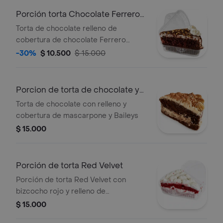
Porción torta Chocolate Ferrero
Rocher
Torta de chocolate relleno de
cobertura de chocolate Ferrero
Rocher, decorada con chocolate de
-30%
$ 10.500
$ 15.000
avellanas y crema super Chantillya.
Porcion de torta de chocolate y
Baileys
Torta de chocolate con relleno y
cobertura de mascarpone y Baileys
$ 15.000
Porción de torta Red Velvet
Porción de torta Red Velvet con
bizcocho rojo y relleno de
mascarpone de queso. Decorado con
$ 15.000
crema super Chantilly.