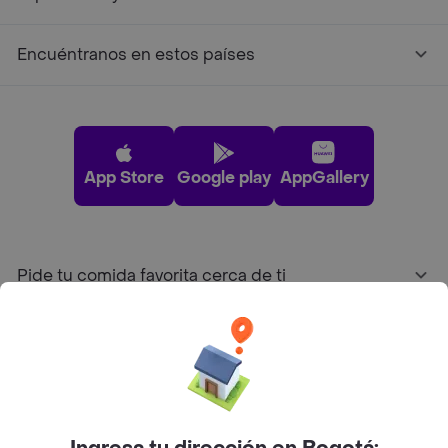
Encuéntranos en estos países
App Store
Google play
AppGallery
Pide tu comida favorita cerca de ti
Categorías
Únete a Rappi