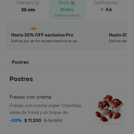
Delivery
Envío
Calificación
Gratis
4.6
35 min
(nuevos usuarios)
Hasta 35% OFF exclusivo Pro
Hasta 30% 
Disfruta por ser Pro de este beneficio en los
Disfruta este de
restaurantes y tiendas más top.
en minutos.
Postres
Postres
Fresas con crema
Fresas con crema super Chantillya,
salsa de fresa y un toque de
chocolate.
-30%
$ 11.200
$ 16.000