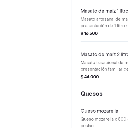
Masato de maíz 1 litr
Masato artesanal de ma
presentación de 1 litro.
onzas
$ 16.500
Masato de maíz 2 litr
Masato tradicional de m
presentación familiar de
vasos 7 onzas.
$ 44.000
Quesos
Queso mozarella
Queso mozarella x 500
peslac