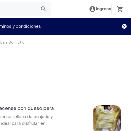
Ingreso
minos y condiciones
uba a Domicilio
acense con queso pera
ense rellena de cuajada y
ideal para disfrutar en
momento.