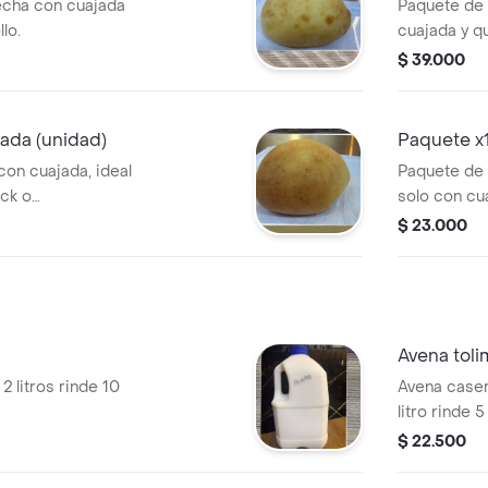
echa con cuajada
Paquete de
lo.
cuajada y q
$ 39.000
ada (unidad)
Paquete x
on cuajada, ideal
Paquete de 
ack o
solo con cu
compartir.
$ 23.000
Avena tol
 litros rinde 10
Avena caser
litro rinde 
$ 22.500