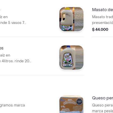
o
Masato de 
íz en
Masato trad
rinde 5 vasos 7
presentación
vasos 7 onz
$ 44.000
os
aíz en
 4litros. rinde 20
Queso per
 gramos marca
Queso pera
marca pesl