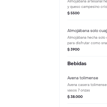
Almojábana artesanal h
y queso campesino criol
$ 5500
Almojábana solo cuaj
Almojábana hecha solo c
para disfrutar como sn
acompañamiento.
$ 3900
Bebidas
Avena tolimense
Avena casera tolimense 2
vasos 7 onzas
$ 38.000