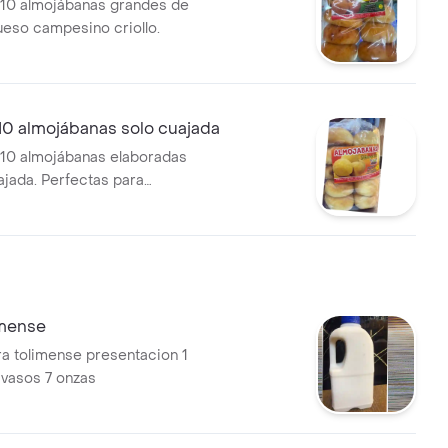
 10 almojábanas grandes de
ueso campesino criollo.
10 almojábanas solo cuajada
10 almojábanas elaboradas
ajada. Perfectas para
imense
a tolimense presentacion 1
5 vasos 7 onzas