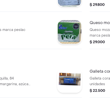
$ 29.800
Queso moz
s marca peslac
Queso moza
marca pesl
$ 29.000
Galleta co
uilla, 84
Galleta cor
margarina, azúcar,
unidades
 y harina.
$ 22.500