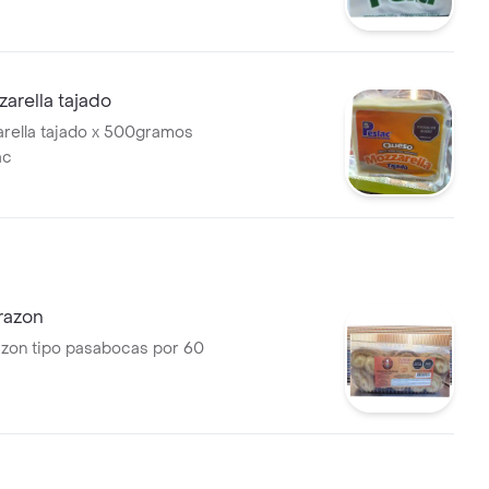
arella tajado
rella tajado x 500gramos
ac
razon
azon tipo pasabocas por 60