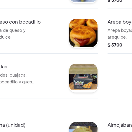
$ 5700
so con bocadillo
Arepa boy
a de queso y
Arepa boyac
dulce.
arequipe.
$ 5700
idas
ades: cuajada,
bocadillo y queso
a (unidad)
Almojában