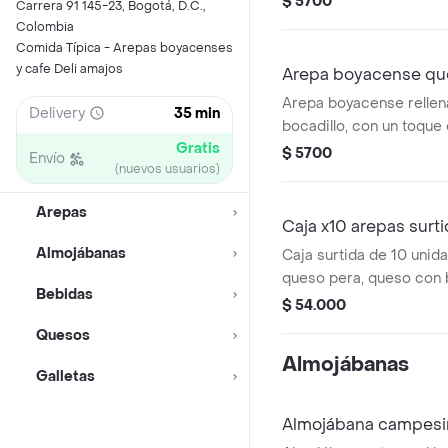
$ 5700
Carrera 91 145-23, Bogotá, D.C.,
Colombia
Comida Típica - Arepas boyacenses
y cafe Deli amajos
Arepa boyacense que
Arepa boyacense rellen
Delivery
35 min
bocadillo, con un toque 
Gratis
$ 5700
Envío
(nuevos usuarios)
Arepas
Caja x10 arepas surt
Almojábanas
Caja surtida de 10 unid
queso pera, queso con 
Bebidas
con arequipe.
$ 54.000
Quesos
Almojábanas
Galletas
Almojábana campesin