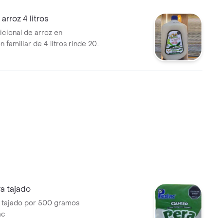
arroz 4 litros
icional de arroz en
 familiar de 4 litros.rinde 20
as
a tajado
 tajado por 500 gramos
ac