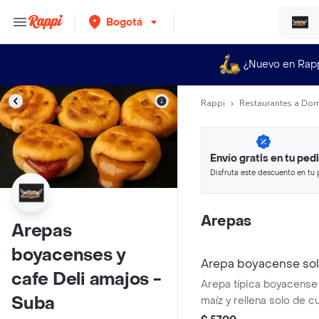
Bogotá
¿Nuevo en Rap
Rappi
Restaurantes a Dom
Envío gratis en tu ped
Disfruta este descuento en tu 
en minutos.
Arepas
Arepas
boyacenses y
Arepa boyacense sol
cafe Deli amajos -
Arepa típica boyacense
Suba
maíz y rellena solo de c