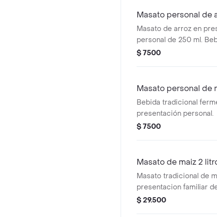
Masato personal de 
Masato de arroz en pre
personal de 250 ml. Beb
fermentada.
$ 7500
Masato personal de 
Bebida tradicional ferm
presentación personal.
$ 7500
Masato de maiz 2 litr
Masato tradicional de m
presentacion familiar de 
vasos 7 onzas
$ 29.500