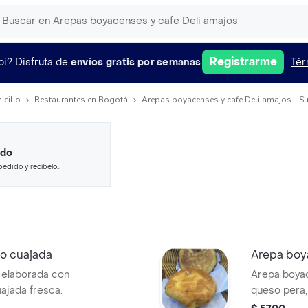
Registrarme
pi?
Disfruta de
envíos gratis por semanas
Tér
icilio
Restaurantes en Bogotá
Arepas boyacenses y cafe Deli amajos - S
ido
pedido y recíbelo
o cuajada
Arepa boy
 elaborada con
Arepa boyac
uajada fresca.
queso pera, 
cualquier 