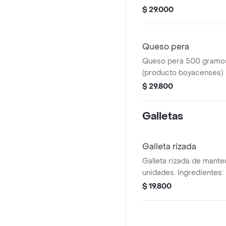
$ 29.000
Queso pera
Queso pera 500 gramo
(producto boyacenses)
$ 29.800
Galletas
Galleta rizada
Galleta rizada de manteq
unidades. Ingredientes: 
sabor artificial a vainilla
$ 19.800