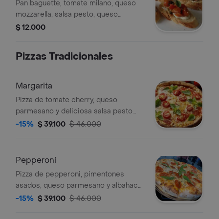
Pan baguette, tomate milano, queso
mozzarella, salsa pesto, queso
mozzarella y queso parmesano.
$ 12.000
Pizzas Tradicionales
Margarita
Pizza de tomate cherry, queso
parmesano y deliciosa salsa pesto
con tamaño a elegir.
-15%
$ 39.100
$ 46.000
Pepperoni
Pizza de pepperoni, pimentones
asados, queso parmesano y albahaca.
Tamaño a elegir.
-15%
$ 39.100
$ 46.000