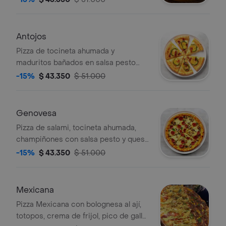
Antojos
Pizza de tocineta ahumada y
maduritos bañados en salsa pesto
con tamaño a elegir.
-15%
$ 43.350
$ 51.000
Genovesa
Pizza de salami, tocineta ahumada,
champiñones con salsa pesto y queso
parmesano con tamaño a elegir.
-15%
$ 43.350
$ 51.000
Mexicana
Pizza Mexicana con bolognesa al ají,
totopos, crema de frijol, pico de gallo,