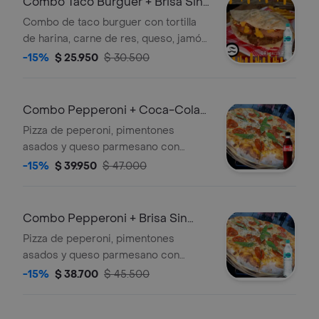
Combo Taco Burguer + Brisa Sin
Gas 600ML
Combo de taco burguer con tortilla
de harina, carne de res, queso, jamón,
lechuga, tomate, piña y cebolla
-15%
$ 25.950
$ 30.500
caramelizada. Incluye papas a la
francesa y Brisa sin gas 600 ml.
Combo Pepperoni + Coca-Cola
Sin Azúcar 350 ml
Pizza de peperoni, pimentones
asados y queso parmesano con
tamaño a elegir. + Gaseosa
-15%
$ 39.950
$ 47.000
Combo Pepperoni + Brisa Sin
Gas 600ML
Pizza de peperoni, pimentones
asados y queso parmesano con
tamaño a elegir. + Agua
-15%
$ 38.700
$ 45.500