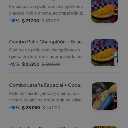
Coca-Cola Sin Azúcar 350 ml
Empanada de pollo con champiñones
y queso doble crema, acompañada de
una Coca-Cola Sin Azúcar de 350 ml.
-15%
$ 27.200
$ 32.000
Combo Pollo Champiñón + Brisa
Sin Gas 600ML
Combo de pollo con champiñones y
queso doble crema, acompañado de
Brisa sin gas 600 ml.
-15%
$ 25.950
$ 30.500
Combo Lasaña Especial + Coca-
Cola Sin Azúcar 350 ml
Pollo horneado, jamón y champiñón
fresco, lasaña es preparada en salsa
boloñesa y son acompañadas de pan
-15%
$ 28.050
$ 33.000
de ajo. + Gaseosa