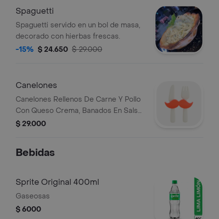
Spaguetti
Spaguetti servido en un bol de masa,
decorado con hierbas frescas.
-15%
$ 24.650
$ 29.000
Canelones
Canelones Rellenos De Carne Y Pollo
Con Queso Crema, Banados En Salsa
Napolitana Con Queso Mozzarella
$ 29.000
(Acompanados De Pan De Ajo)
Bebidas
Sprite Original 400ml
Gaseosas
$ 6000