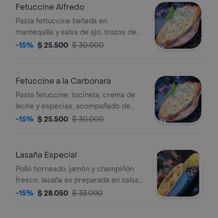
Fetuccine Alfredo
Pasta fettuccine bañada en
mantequilla y salsa de ajo, trozos de
pechuga asada, crema de leche y
-15%
$ 25.500
$ 30.000
perejil fresco, acompañado de pan de
ajo.
Fetuccine a la Carbonara
Pasta fetuccine, tocineta, crema de
leche y especias, acompañado de
pan de ajo.
-15%
$ 25.500
$ 30.000
Lasaña Especial
Pollo horneado, jamón y champiñón
fresco, lasaña es preparada en salsa
boloñesa y son acompañadas de pan
-15%
$ 28.050
$ 33.000
de ajo.