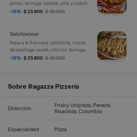
jamón, lechuga, tomate, piña y cebolla
caramelizada (Acompañada de papas
-15%
$ 23.800
$ 28.000
a la francesa
Salchiwoow
Papa a la francesa, salchicha, trozos
de pechuga asada, chorizo, lechuga,
queso mozzarella, maíz tierno, papa
-15%
$ 23.800
$ 28.000
fosforita y salsas.
Sobre Ragazza Pizzería
Frisby Uniplaza, Pereira,
Dirección
Risaralda, Colombia
Especialidad
Pizza