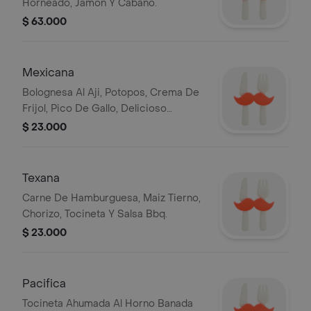
Horneado, Jamon Y Cabano.
$ 63.000
Mexicana
Bolognesa Al Aji, Potopos, Crema De
Frijol, Pico De Gallo, Delicioso
Guacamole Y Jalapenos.
$ 23.000
Texana
Carne De Hamburguesa, Maiz Tierno,
Chorizo, Tocineta Y Salsa Bbq.
$ 23.000
Pacifica
Tocineta Ahumada Al Horno Banada