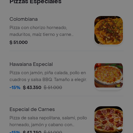
Pizzas Especiales
Colombiana
Pizza con chorizo horneado,
maduritos, maíz tierno y carne
desmechada, bañada en salsa teriyaki.
$ 51.000
Tamaño a elegir.
Hawaiana Especial
Pizza con jamón, piña calada, pollo en
cuadros y salsa BBQ. Tamaño a elegir.
-15%
$ 43.350
$ 51.000
Especial de Carnes
Pizza de salsa napolitana, salami, pollo
horneado, jamón y cabano con
tamaño a elegir.
-15%
$ 43.350
$ 51.000