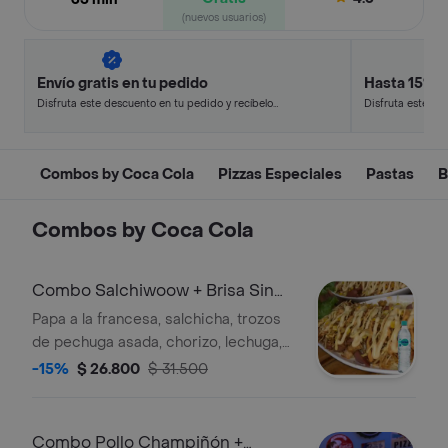
(nuevos usuarios)
Envío gratis en tu pedido
Hasta 15% 
Disfruta este descuento en tu pedido y recíbelo
Disfruta este de
en minutos.
en minutos.
Combos by Coca Cola
Pizzas Especiales
Pastas
B
Combos by Coca Cola
Combo Salchiwoow + Brisa Sin
Gas 600ML
Papa a la francesa, salchicha, trozos
de pechuga asada, chorizo, lechuga,
queso mozzarella, maíz tierno, papa
-15%
$ 26.800
$ 31.500
fosforita y salsas. + Agua
Combo Pollo Champiñón +