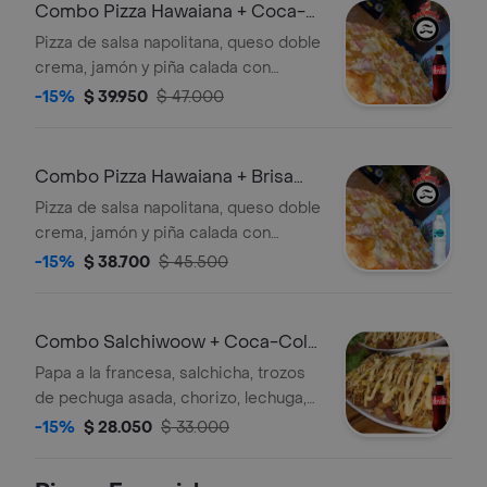
Combo Pizza Hawaiana + Coca-
Cola Sin Azúcar 350 ml
Pizza de salsa napolitana, queso doble
crema, jamón y piña calada con
panela y tamaño a elegir. + Gaseosa
-15%
$ 39.950
$ 47.000
Combo Pizza Hawaiana + Brisa
Sin Gas 600ML
Pizza de salsa napolitana, queso doble
crema, jamón y piña calada con
panela y tamaño a elegir. + Agua
-15%
$ 38.700
$ 45.500
Combo Salchiwoow + Coca-Cola
Sin Azúcar 350 ml
Papa a la francesa, salchicha, trozos
de pechuga asada, chorizo, lechuga,
queso mozzarella, maíz tierno, papa
-15%
$ 28.050
$ 33.000
fosforita y salsas. + Gaseosa