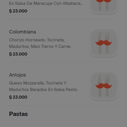
En Salsa De Maracuya Con Albahaca,
Tomate Cherry Y Queso Parmesano
$ 23.000
Colombiana
Chorizo Horneado, Tocineta,
Maduritos, Maiz Tierno Y Carne
Desmechada Banada En Salsa
$ 23.000
Teriyaki.
Antojos
Queso Mozzarella, Tocineta Y
Maduritos Banados En Salsa Pesto.
$ 23.000
Pastas