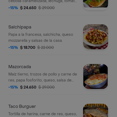
cebolla caramelizada, lechuga, tomate
y salsas, acompañada de papas a la
-15%
$ 24.650
$ 29.000
francesa.
Salchipapa
Papa a la francesa, salchicha, queso
mozzarella y salsas de la casa.
-15%
$ 18.700
$ 22.000
Mazorcada
Maíz tierno, trozos de pollo y carne de
res, papa fosforito, queso, salsa de
ajo, napolitana y viene acompañada
-15%
$ 24.650
$ 29.000
de pan de ajo.
Taco Burguer
Tortilla de harina, carne de res, queso,