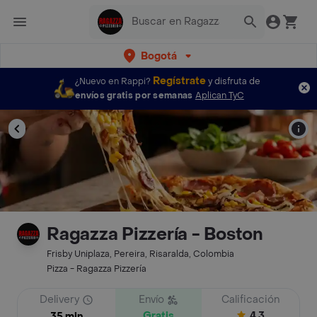
Bogotá
Regístrate
¿Nuevo en Rappi?
y disfruta de
envíos gratis por semanas
Aplican TyC
Ragazza Pizzería - Boston
Frisby Uniplaza, Pereira, Risaralda, Colombia
Pizza - Ragazza Pizzería
Delivery
Envío
Calificación
Gratis
4.3
35 min