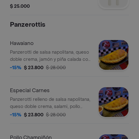
Tocineta, Aderezo Cesar Y Queso
$ 25.000
Parmesano.
Panzerottis
Hawaiano
Panzerotti de salsa napolitana, queso
doble crema, jamón y piña calada con
panela.
-15%
$ 23.800
$ 28.000
Especial Carnes
Panzerotti relleno de salsa napolitana,
queso doble crema, salami, pollo
horneado, jamón y cabano.
-15%
$ 23.800
$ 28.000
Pollo Champiñón