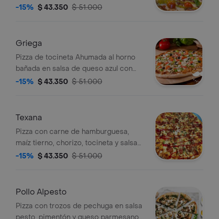
albahaca, tomate cherry y queso
-15%
$ 43.350
$ 51.000
parmesano con tamaño a elegir.
Griega
Pizza de tocineta Ahumada al horno
bañada en salsa de queso azul con
albahaca, tomate cherry y queso
-15%
$ 43.350
$ 51.000
parmesano con tamaño a elegir.
Texana
Pizza con carne de hamburguesa,
maíz tierno, chorizo, tocineta y salsa
bbq con tamaño a elegir.
-15%
$ 43.350
$ 51.000
Pollo Alpesto
Pizza con trozos de pechuga en salsa
pesto, pimentón y queso parmesano.