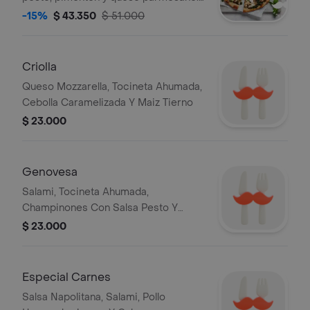
tamaño a elegir.
-15%
$ 43.350
$ 51.000
Criolla
Queso Mozzarella, Tocineta Ahumada,
Cebolla Caramelizada Y Maiz Tierno
$ 23.000
Genovesa
Salami, Tocineta Ahumada,
Champinones Con Salsa Pesto Y
Queso Parmesano
$ 23.000
Especial Carnes
Salsa Napolitana, Salami, Pollo