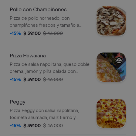
Pollo con Champiñones
Pizza de pollo horneado, con
champiñones frescos y tamaño a
elegir.
-15%
$ 39.100
$ 46.000
Pizza Hawaiana
Pizza de salsa napolitana, queso doble
crema, jamón y piña calada con
panela y tamaño a elegir.
-15%
$ 39.100
$ 46.000
Peggy
Pizza Peggy con salsa napolitana,
tocineta ahumada, maíz tierno y
tamaño a elegir.
-15%
$ 39.100
$ 46.000