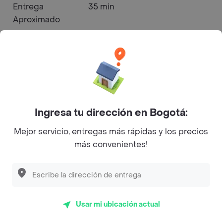
Entrega
35 min
Aproximado
Aprovecha el envío gratis en tu
Promoción
primera compra en tiendas
Vigente
seleccionadas. Aplican T&C
Horario de
15:00:00
Apertura
Ingresa tu dirección en Bogotá:
Mejor servicio, entregas más rápidas y los precios
Horario de
más convenientes!
23:00:00
Cierre
Ragazza Pizzería - Boston
Usar mi ubicación actual
Menú a Domicilio