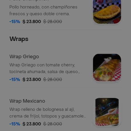
Pollo horneado, con champiñones
frescos y queso doble crema.
-15%
$ 23.800
$ 28.000
Wraps
Wrap Griego
Wrap Griego con tomate cherry,
tocineta ahumada, salsa de queso
azul, albahaca y queso parmesano.
-15%
$ 23.800
$ 28.000
Wrap Mexicano
Wrap relleno de bolognesa al ají,
crema de frijol, totopos y guacamole,
acompañado de salsa.
-15%
$ 23.800
$ 28.000