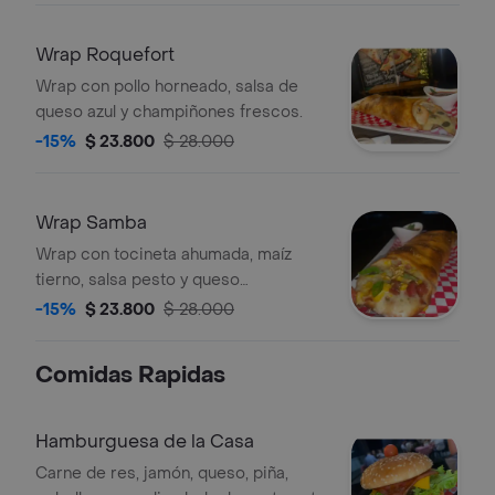
Wrap Roquefort
Wrap con pollo horneado, salsa de
queso azul y champiñones frescos.
-15%
$ 23.800
$ 28.000
Wrap Samba
Wrap con tocineta ahumada, maíz
tierno, salsa pesto y queso
parmesano.
-15%
$ 23.800
$ 28.000
Comidas Rapidas
Hamburguesa de la Casa
Carne de res, jamón, queso, piña,