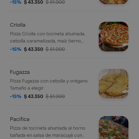
guacamole y jalapeños. Tamaño a
-15%
$ 43.350
$ 51.000
elegir.
Criolla
Pizza Criolla con tocineta ahumada,
cebolla caramelizada, maíz tierno,
pimientos y cebolla morada. Tamaño a
-15%
$ 43.350
$ 51.000
elegir.
Fugazza
Pizza Fugazza con cebolla y orégano.
Tamaño a elegir.
-15%
$ 43.350
$ 51.000
Pacifica
Pizza de tocineta ahumada al horno
bañada en salsa de maracuyá con