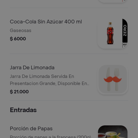
Coca-Cola Sin Azúcar 400 ml
Gaseosas
$ 6000
Jarra De Limonada
Jarra De Limonada Servida En
Presentacion Grande, Disponible En
Natural O Con Cereza.
$ 21.000
Entradas
Porción de Papas
Porción de papas a la francesa (200g)