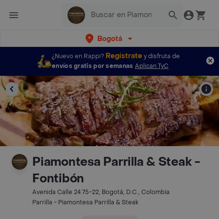
Bogotá
Regístrate
¿Nuevo en Rappi?
y disfruta de
envíos gratis por semanas
Aplican TyC
Piamontesa Parrilla & Steak -
Fontibón
Avenida Calle 24 75-22, Bogotá, D.C., Colombia
Parrilla - Piamontesa Parrilla & Steak