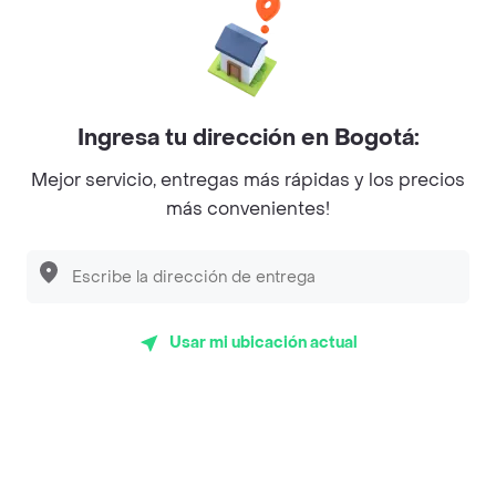
Baskin Robbins
La Cesta
Mercari - Postres
Ingresa tu dirección en Bogotá:
Myriam Camhi Co
Mejor servicio, entregas más rápidas y los precios
Magnifique
más convenientes!
Empanaditas de Pipian - Empanadas
Desayunadero de la 42
Luisa Postres
Usar mi ubicación actual
Sopitas y Frijoladas
Subway