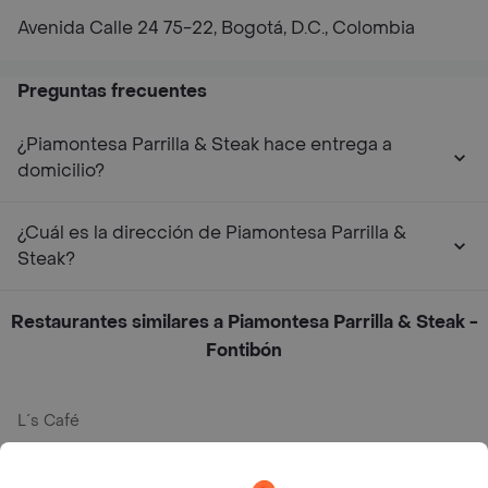
Avenida Calle 24 75-22, Bogotá, D.C., Colombia
Preguntas frecuentes
¿Piamontesa Parrilla & Steak hace entrega a
domicilio?
¿Cuál es la dirección de Piamontesa Parrilla &
Steak?
Restaurantes similares a Piamontesa Parrilla & Steak -
Fontibón
L´s Café
Philippe