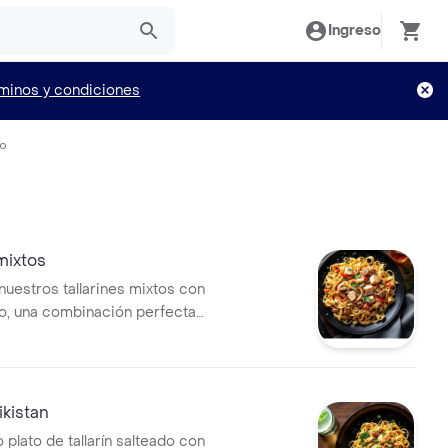
Ingreso
minos y condiciones
io
 mixtos
nuestros tallarines mixtos con
lo, una combinación perfecta
 texturas. tallarines frescos
l dente, con trozos de cerdo
llo suave, todo mezclado en
e soya especiada más bebida
yikistan
 plato de tallarín salteado con