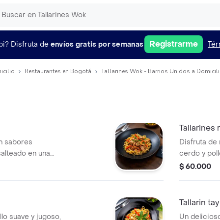
Registrarme
pi?
Disfruta de
envíos gratis por semanas
Tér
icilio
Restaurantes en Bogotá
Tallarines Wok - Barrios Unidos a Domicil
Tallarines
on sabores
Disfruta de 
salteado en una
cerdo y pol
 tradicionales,
de sabores y
$ 60.000
 verduras frescas
cocinados a
 Postobon 250ml
tierno y po
una salsa d
Tallarin ta
a elección.
llo suave y jugoso,
Un delicioso