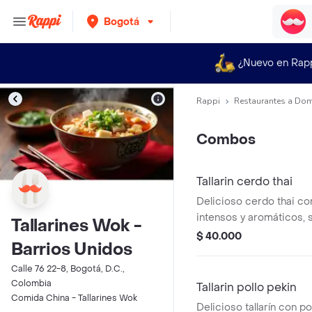
Bogotá
¿Nuevo en Rap
Rappi
Restaurantes a Dom
Combos
Tallarin cerdo thai
Delicioso cerdo thai c
intensos y aromáticos, 
Tallarines Wok -
salsa de soja y especias
$ 40.000
Barrios Unidos
servido con tallarines y
acompañado de bebida
Calle 76 22-8, Bogotá, D.C.,
Colombia
Tallarin pollo pekin
Comida China - Tallarines Wok
Delicioso tallarín con po