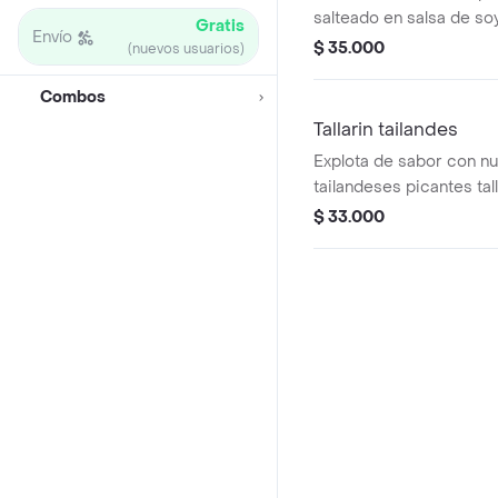
salteado en salsa de so
Gratis
Envío
medio oriente, servido 
$ 35.000
(nuevos usuarios)
frescas y listo para dis
bebida a elección.
Combos
Tallarin tailandes
Explota de sabor con nu
tailandeses picantes tal
cocidos al dente, mezc
$ 33.000
especias tailandesa pic
acompañados de verdura
en cubos un plato inten
para amantes del pica
de bebida a elección.