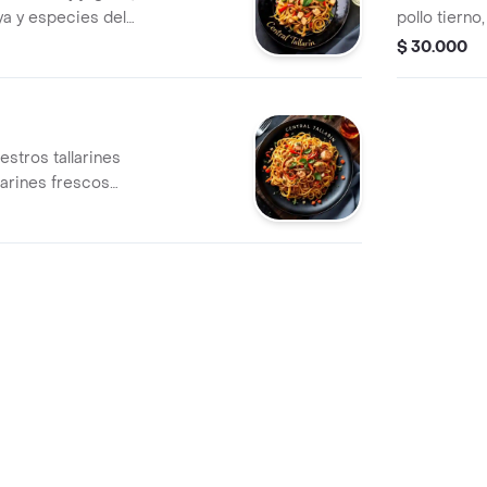
ya y especies del
pollo tierno
con verduras
teriyaki más
$ 30.000
frutar con una
estros tallarines
larines frescos
lados con
ante,
s frescas y pollo
so y delicioso
nte acompañado