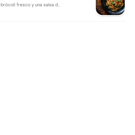
, brócoli fresco y una salsa de
 bebida a elección.