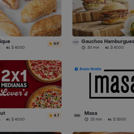
ique
4.9
n
·
$ 4000
30 min
·
$ 4000
Envío Gratis
Hut
Masa
4.7
n
·
$ 4000
25 min
·
$ 3500