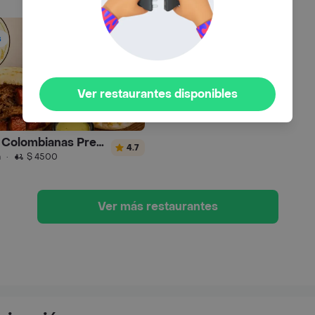
s
Ver restaurantes disponibles
Arepas Colombianas Premium
4.7
n
·
$ 4500
Ver más restaurantes