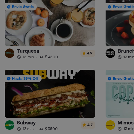
Envío Gratis
Envío Grati
Turquesa
Brunc
4.9
15 min
·
$ 4500
13 mi
Hasta 39% Off
Envío Grati
Subway
Mimos
4.7
13 min
·
$ 3500
13 mi