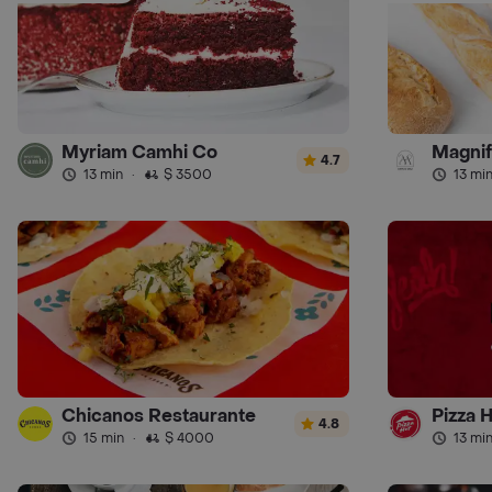
Myriam Camhi Co
Magnif
4.7
13 min
·
$ 3500
13 mi
Chicanos Restaurante
Pizza 
4.8
15 min
·
$ 4000
13 mi