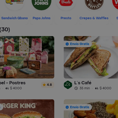
Sandwich Qbano
Papa Johns
Presto
Crepes & Waffles
(30)
s
Envío Gratis
el - Postres
L´s Café
4.8
n
·
$ 4000
35 min
·
$ 4000
s
Envío Gratis