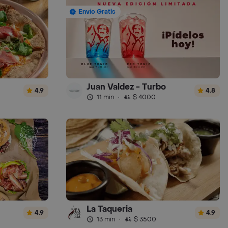
Envío Gratis
Juan Valdez - Turbo
4.9
4.8
11 min
·
$ 4000
La Taqueria
4.9
4.9
13 min
·
$ 3500