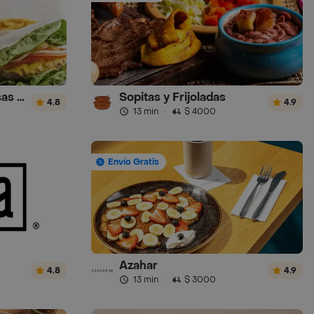
Gauchos Hamburguesas y Sánguches
Sopitas y Frijoladas
4.8
4.9
13 min
·
$ 4000
Envío Gratis
Azahar
4.8
4.9
13 min
·
$ 3000