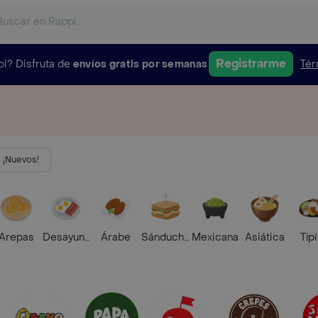
Registrarme
pi?
Disfruta de
envíos gratis por semanas
Tér
¡Nuevos!
Arepas
Desayunos
Árabe
Sánduches
Mexicana
Asiática
Típ