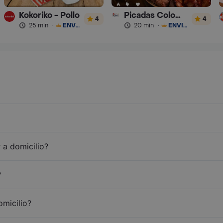
Kokoriko - Pollo
Picadas Colombianas Premium
4
4
25 min
·
ENVÍO GRATIS
20 min
·
ENVÍO GRATIS
 a domicilio?
?
omicilio?