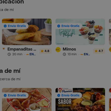
bicación
ca de mí
Envío Gratis
Envío Gratis
Empanaditas de Pipian - Empanadas
Mimos
4.8
4.7
20 min
·
ENVÍO GRATIS
13 min
·
ENVÍO GRATIS
a de mí
 cerca de mí
Envío Gratis
Envío Gratis