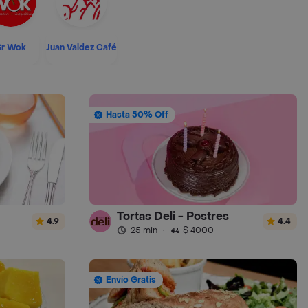
Sr Wok
Juan Valdez Café
Hasta 50% Off
Tortas Deli - Postres
4.9
4.4
25 min
·
$ 4000
Envío Gratis