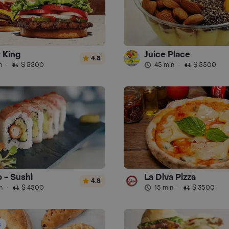
 King
Juice Place
4.8
n
·
$ 5500
45 min
·
$ 5500
o - Sushi
La Diva Pizza
4.8
n
·
$ 4500
15 min
·
$ 3500
s