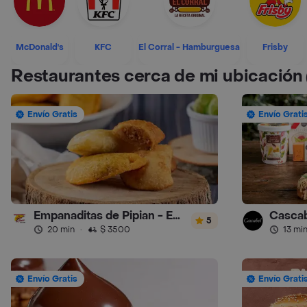
McDonald's
KFC
El Corral - Hamburguesa
Frisby
Restaurantes cerca de mi ubicación
Envío Gratis
Envío Grati
Empanaditas de Pipian - Empanadas
Cascab
5
20 min
·
$ 3500
13 mi
Envío Gratis
Envío Grati