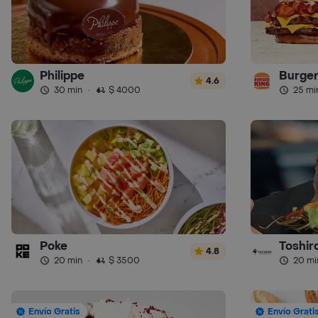
Philippe
Burger
4.6
30 min
·
$ 4000
25 mi
Poke
Toshir
4.8
20 min
·
$ 3500
20 mi
Envío Gratis
Envío Grati