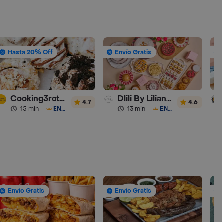
Hasta 20% Off
Envío Gratis
Cooking3rothers
Dlili By Liliana Arango
4.7
4.6
15 min
·
ENVÍO GRATIS
13 min
·
ENVÍO GRATIS
Envío Gratis
Envío Gratis