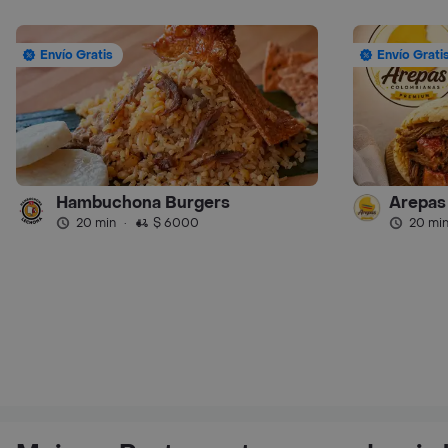
Envío Gratis
Envío Grati
Hambuchona Burgers
20 min
·
$ 6000
20 mi