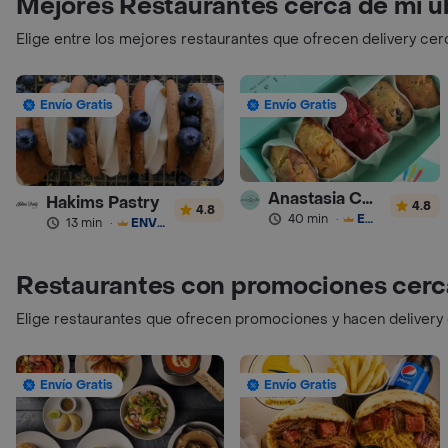
Mejores Restaurantes cerca de mi u
Elige entre los mejores restaurantes que ofrecen delivery cer
Envío Gratis
Envío Gratis
Anastasia Cookies
Hakims Pastry
4.8
4.8
40 min
·
ENVÍO GRATIS
13 min
·
ENVÍO GRATIS
Restaurantes con promociones cerc
Elige restaurantes que ofrecen promociones y hacen delivery
Envío Gratis
Envío Gratis