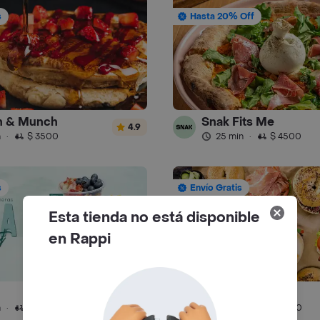
s
Hasta 20% Off
h & Munch
Snak Fits Me
4.9
n
·
$ 3500
25 min
·
$ 4500
s
Envío Gratis
Esta tienda no está disponible
en Rappi
Capital Bagels
4.9
n
·
$ 6000
20 min
·
$ 3500