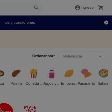
Ingreso
minos y condiciones
Ordenar por :
Relevancia
ica
Parrilla
Comida Rápida
Jugos y Batidos
Empanadas
Panadería
Italiana