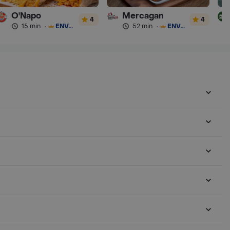
O'Napo
Mercagan
4
4
15 min
·
ENVÍO GRATIS
52 min
·
ENVÍO GRATIS