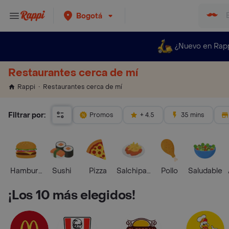
Bogotá
¿Nuevo en Rap
Restaurantes cerca de mí
Restaurantes cerca de mí
Rappi
Filtrar por:
Promos
+ 4.5
35 mins
Hamburguesa
Sushi
Pizza
Salchipapas
Pollo
Saludable
¡Los 10 más elegidos!