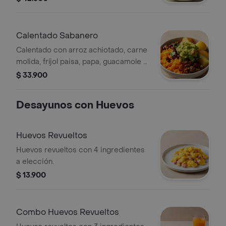
Calentado Sabanero
Calentado con arroz achiotado, carne
molida, fríjol paisa, papa, guacamole y
cilantro.
$ 33.900
Desayunos con Huevos
Huevos Revueltos
Huevos revueltos con 4 ingredientes
a elección.
$ 13.900
Combo Huevos Revueltos