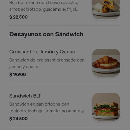
Burrito relleno con huevo revuelto,
arroz achiotado, guacamole, frijol
negro, pico de gallo, queso y salsa
$ 22.500
verde.
Desayunos con Sándwich
Croissant de Jamón y Queso
Sandwich de croissant prensado con
jamón y queso.
$ 19.900
Sandwich BLT
Sandwich en pan brioche con
tocineta, lechuga, tomate, aguacate y
mayonesa picante.
$ 24.500