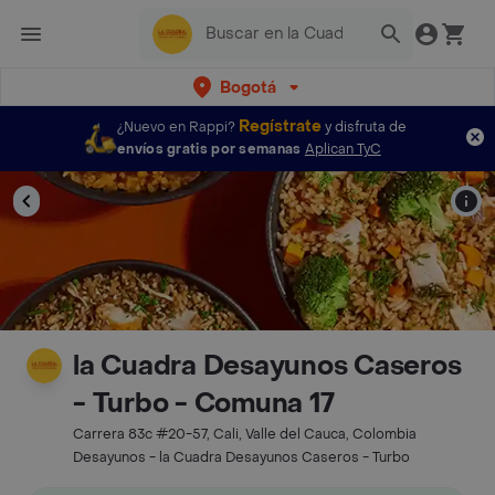
Bogotá
Regístrate
¿Nuevo en Rappi?
y disfruta de
envíos gratis por semanas
Aplican TyC
la Cuadra Desayunos Caseros
- Turbo - Comuna 17
Carrera 83c #20-57, Cali, Valle del Cauca, Colombia
Desayunos - la Cuadra Desayunos Caseros - Turbo