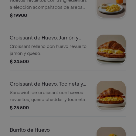
Huevos revueltos con 3 ingredientes
a elección acompañados de arepa
paisa y bebida.
$ 19.900
Croissant de Huevo, Jamón y
Queso
Croissant relleno con huevo revuelto,
jamón y queso.
$ 24.500
Croissant de Huevo, Tocineta y
Queso
Sandwich de croissant con huevos
revueltos, queso cheddar y tocineta
crocante.
$ 25.500
Burrito de Huevo