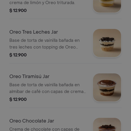
crema de limón y Oreo triturada.
$ 12.900
Oreo Tres Leches Jar
Base de torta de vainilla bañada en
tres leches con topping de Oreo
triturada.
$ 12.900
Oreo Tiramisú Jar
Base de torta de vainilla bañada en
almíbar de café con capas de crema
de tiramisú y Oreo.
$ 12.900
Oreo Chocolate Jar
Crema de chocolate con capas de