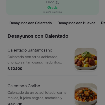
Envío
Gratis
(nuevos usuarios)
Desayunos con Calentado
Desayunos con Huevos
De
Desayunos con Calentado
Calentado Santarrosano
Calentado con arroz achiotado,
chorizo santarrosano, maduritos,
papa, guacamole y cilantro.
$ 30.900
Calentado Caribe
Calentado de arroz achiotado, carne
molida, fríjoles negros, madurito y
cilantro.
$ 42.500